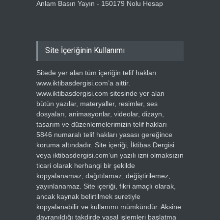
Anlam Basın Yayın - 150179 Nolu Hesap
Site İçeriğinin Kullanımı
Sitede yer alan tüm içeriğin telif hakları
www.iktibasdergisi.com’a aittir.
www.iktibasdergisi.com sitesinde yer alan
bütün yazılar, materyaller, resimler, ses
dosyaları, animasyonlar, videolar, dizayn,
tasarım ve düzenlemelerimizin telif hakları
5846 numaralı telif hakları yasası gereğince
koruma altındadır. Site içeriği, İktibas Dergisi
veya iktibasdergisi.com’un yazılı izni olmaksızın
ticari olarak herhangi bir şekilde
kopyalanamaz, dağıtılamaz, değiştirilemez,
yayınlanamaz. Site içeriği, fikri amaçlı olarak,
ancak kaynak belirtilmek suretiyle
kopyalanabilir ve kullanımı mümkündür. Aksine
davranıldığı takdirde yasal işlemleri başlatma