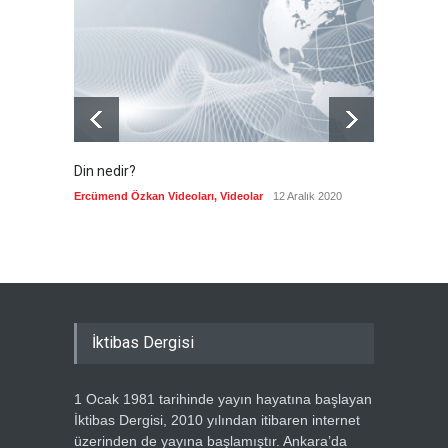
Güncel
6 Ağustos 2026
Din nedir?
Vefatı
biyogra
Ercümend Özkan Videoları
,
Videolar
12 Aralık 2020
Ercümen
İktibas Dergisi
1 Ocak 1981 tarihinde yayın hayatına başlayan
İktibas Dergisi, 2010 yılından itibaren internet
üzerinden de yayına başlamıştır. Ankara’da