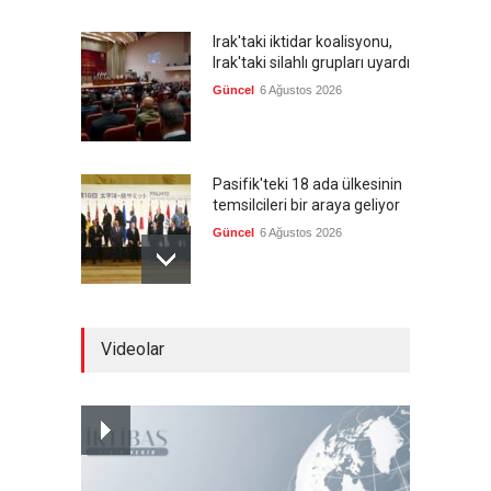
Irak'taki iktidar koalisyonu,
Irak'taki silahlı grupları uyardı
Güncel
6 Ağustos 2026
Pasifik'teki 18 ada ülkesinin
temsilcileri bir araya geliyor
Güncel
6 Ağustos 2026
Brezilya, ABD'nin 'saygı
Videolar
göstermesini' bekliyor!
Güncel
6 Ağustos 2026
Japonya, nükleer silah
karşıtlığını teyid etmedi