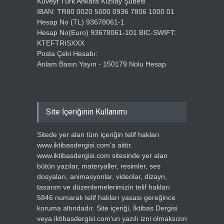
Kuveyt Türk Ankara Kızılay Şubesi
IBAN: TR80 0020 5000 0936 7806 1000 01
Hesap No (TL) 93678061-1
Hesap No(Euro) 93678061-101 BIC-SWIFT:
KTEFTRISXXX
Posta Çeki Hesabı:
Anlam Basın Yayın - 150179 Nolu Hesap
Site İçeriğinin Kullanımı
Sitede yer alan tüm içeriğin telif hakları
www.iktibasdergisi.com’a aittir.
www.iktibasdergisi.com sitesinde yer alan
bütün yazılar, materyaller, resimler, ses
dosyaları, animasyonlar, videolar, dizayn,
tasarım ve düzenlemelerimizin telif hakları
5846 numaralı telif hakları yasası gereğince
koruma altındadır. Site içeriği, İktibas Dergisi
veya iktibasdergisi.com’un yazılı izni olmaksızın