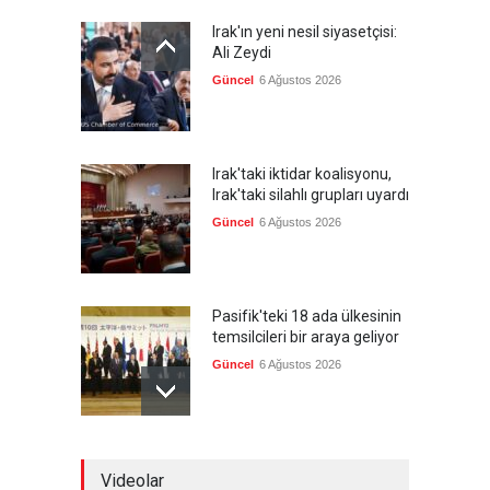
Irak'ın yeni nesil siyasetçisi:
Ali Zeydi
Güncel
6 Ağustos 2026
Irak'taki iktidar koalisyonu,
Irak'taki silahlı grupları uyardı
Güncel
6 Ağustos 2026
Pasifik'teki 18 ada ülkesinin
temsilcileri bir araya geliyor
Güncel
6 Ağustos 2026
Brezilya, ABD'nin 'saygı
Videolar
göstermesini' bekliyor!