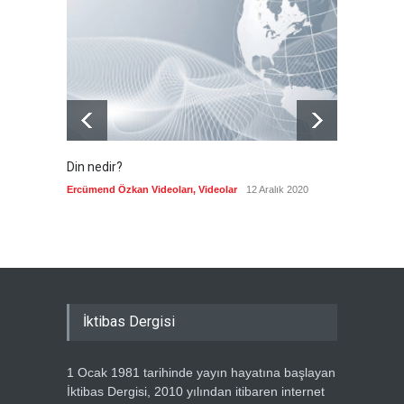
yerine aşırı sağcı Espriella'yı
getirdi
Güncel
8 Ağustos 2026
Din nedir?
Vefatı
biyogra
Ercümend Özkan Videoları
,
Videolar
12 Aralık 2020
Ercümen
İktibas Dergisi
1 Ocak 1981 tarihinde yayın hayatına başlayan
İktibas Dergisi, 2010 yılından itibaren internet