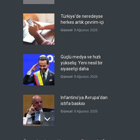
Türkiye'de neredeyse
herkes artık çevrim-içi
Güncel
8 Ağustos 2026
Güçlü medya ve hızlı
yükseliş: Yeni nesil bir
siyasetçi daha
Güncel
8 Ağustos 2026
Infantino'ya Avrupa'dan
istifa baskısı
Güncel
8 Ağustos 2026
Kolombiya, solcu Petro'nun