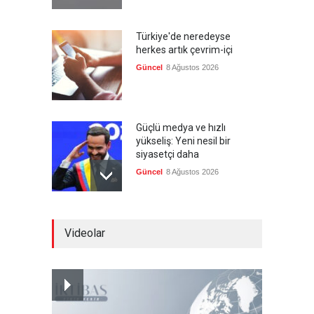
Türkiye'de neredeyse
herkes artık çevrim-içi
Güncel
8 Ağustos 2026
Güçlü medya ve hızlı
yükseliş: Yeni nesil bir
siyasetçi daha
Güncel
8 Ağustos 2026
Infantino'ya Avrupa'dan
Videolar
istifa baskısı
Güncel
8 Ağustos 2026
Kolombiya, solcu Petro'nun