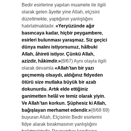
Bedir esirlerine yapılan muamele ile ilgili
olarak gelen âyette yine Allah, elçisini
düzeltmekte, yaptığının yanlışlığını
hatırlatmaktadır.
«Yeryüzünde ağır
basıncaya kadar, hiçbir peygambere,
esirleri bulunması yaraşmaz. Siz geçici
dünya malını istiyorsunuz,
hâlbuki
Allah, âhireti istiyor. Çünkü Allah,
azizdir,
hâkimdir
.»
(8/67) Aynı olayla ilgili
olarak devamla
«Allah’tan bir yazı
geçmemiş olsaydı, aldığınız fidyeden
ötürü size mutlaka büyük bir azab
dokunurdu. Artık elde ettiğiniz
ganimetten helâl ve temiz olarak
yiyin
.
Ve Allah’tan korkun. Şüphesiz ki Allah,
bağışlayan merhamet edendir.»
(8/68 69)
buyuran Allah, Elçisinin Bedir esirlerini
fidye alarak bırakmasının yanlışlığını