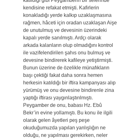
katıldığı gibi Peygamberin bir seferinde
kendisine refakat etmişti. Kafirlerin
konakladığı yerde kalkıp uzaklaşmasına
rağmen, hâceti için oradan uzaklaşan Aişe
de unutulmuş ve devesinin üzerindeki
kapalı yerde sanılmıştı. Ardçı olarak
arkada kalanların olup olmadığını kontrol
ile vazifelendirilen şahıs onu bulmuş ve
devesine bindirerek kafileye yetiştirmişti.
Bunun üzerine de özelikle münafıkların
başı çektiği fakat daha sonra hemen
herkesin katıldığı bir iftira kampanyası alıp
yürümüş ve onu devesine bindirenle zina
yaptığı iftirası yaygınlaştırılmıştı.
Peygamber de onu, babası Hz. Ebû
Bekr’in evine yollamıştı. Bu konu ile ilgili
olarak gelen âyetleri peş peşe
okuduğumuzda yapılan yanlışlığın ne
olduğu, ne yapılması gerekirken, neler