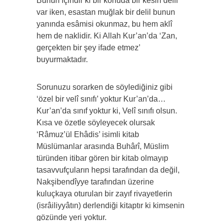
Bunun içindir ki bir konuda bir kesin delil
var iken, esastan muğlak bir delil bunun
yanında esâmisi okunmaz, bu hem aklî
hem de naklidir. Ki Allah Kur’an’da ‘Zan,
gerçekten bir şey ifade etmez’
buyurmaktadır.
Sorunuzu sorarken de söylediğiniz gibi
‘özel bir velî sınıfı’ yoktur Kur’an’da…
Kur’an’da sınıf yoktur ki, Velî sınıfı olsun.
Kısa ve özetle söyleyecek olursak
‘Râmuz’ül Ehâdis’ isimli kitab
Müslümanlar arasında Buhârî, Müslim
türünden itibar gören bir kitab olmayıp
tasavvufçuların hepsi tarafından da değil,
Nakşibendîyye tarafından üzerine
kuluçkaya oturulan bir zayıf rivayetlerin
(isrâiliyyâtın) derlendiği kitaptır ki kimsenin
gözünde yeri yoktur.