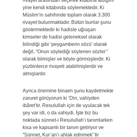
rivayet arasından seçerek kitabına aldığını
yine kendi kitabında söylemektedir. Ki
Müslim’in sahihinde toplam olarak 3.300
rivayet bulunmaktadır. Bütün bunlar şunu
göstermektedir ki hadisle uğraşan
kimseler de hadisi geleneksel olarak
bilindiği gibi ‘peygamberin sözü’ olarak
değil, “Onun söylediği söylenen sözler’’
olarak bilmişler ve böyle görmüşlerdir. Ki
yüzbinlerce rivayeti atabilmişlerdir ve
atmışlardır.
Ayrıca önemine binaen şunu kaydetmekte
zaruret görüyorum ki ‘Din, vahiyden
ibâret’tir. Resulullah için de uyulacak tek
şey var idi, o da vahiydi. İşte biz bu
noktada sünnet-i Resulullah’ı tanımlarken
kısa ve kapsamlı bir tanım getiriyor ve
“Sünnet, Kur’an’ı ahlak edinmek’’tir