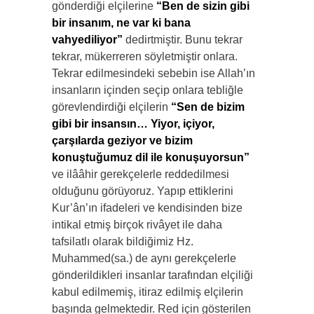
gönderdiği elçilerine
“Ben de sizin
gibi
bir insanım, ne var ki bana
vahyediliyor”
dedirtmiştir. Bunu tekrar
tekrar, mükerreren söyletmiştir onlara.
Tekrar edilmesindeki sebebin ise Allah’ın
insanların içinden seçip onlara tebliğle
görevlendirdiği elçilerin
“Sen de bizim
gibi bir insansın… Yiyor, içiyor,
çarşılarda geziyor ve bizim
konuştuğumuz dil ile konuşuyorsun”
ve ilââhir gerekçelerle reddedilmesi
olduğunu görüyoruz. Yapıp ettiklerini
Kur’ân’ın ifadeleri ve kendisinden bize
intikal etmiş birçok rivâyet ile daha
tafsilatlı olarak bildiğimiz Hz.
Muhammed(sa.) de aynı gerekçelerle
gönderildikleri insanlar tarafından elçiliği
kabul edilmemiş, itiraz edilmiş elçilerin
başında gelmektedir. Red için gösterilen