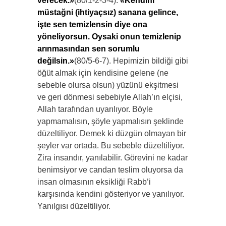
verecek.»
(80/1-2-3-4).
«Kendini
müstağni (ihtiyaçsız) sanana gelince,
işte sen temizlensin diye ona
yöneliyorsun.
Oysaki
onun temizlenip
arınmasından sen sorumlu
değilsin.»
(80/5-6-7). Hepimizin bildiği gibi
öğüt almak için kendisine gelene (ne
sebeble olursa olsun) yüzünü ekşitmesi
ve geri dönmesi sebebiyle Allah’ın elçisi,
Allah tarafından uyarılıyor. Böyle
yapmamalısın, şöyle yapmalısın şeklinde
düzeltiliyor. Demek ki düzgün olmayan bir
şeyler var ortada. Bu sebeble düzeltiliyor.
Zira insandır, yanılabilir. Görevini ne kadar
benimsiyor ve candan teslim oluyorsa da
insan olmasının eksikliği Rabb’i
karşısında kendini gösteriyor ve yanılıyor.
Yanılgısı düzeltiliyor.