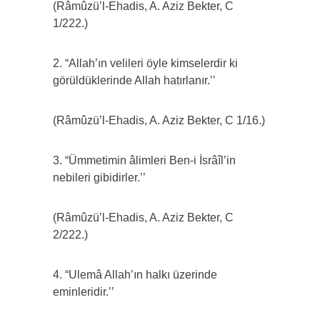
(Râmûzü’l-Ehadis, A. Aziz Bekter, C
1/222.)
2. “Allah’ın velileri öyle kimselerdir ki
görüldüklerinde Allah hatırlanır.’’
(Râmûzü’l-Ehadis, A. Aziz Bekter, C 1/16.)
3. “Ümmetimin âlimleri Ben-i İsrâîl’in
nebileri gibidirler.’’
(Râmûzü’l-Ehadis, A. Aziz Bekter, C
2/222.)
4. “Ulemâ Allah’ın halkı üzerinde
eminleridir.’’