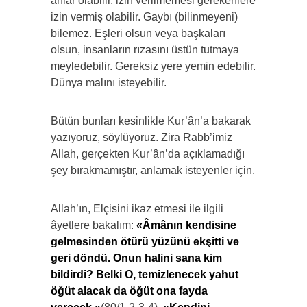
anlar olabilir, izin verilmemesi gerekenlere
izin vermiş olabilir. Gaybı (bilinmeyeni)
bilemez. Eşleri olsun veya başkaları
olsun, insanların rızasını üstün tutmaya
meyledebilir. Gereksiz yere yemin edebilir.
Dünya malını isteyebilir.
Bütün bunları kesinlikle Kur’ân’a bakarak
yazıyoruz, söylüyoruz. Zira Rabb’imiz
Allah, gerçekten Kur’ân’da açıklamadığı
şey bırakmamıştır, anlamak isteyenler için.
Allah’ın, Elçisini ikaz etmesi ile ilgili
âyetlere bakalım:
«
Âmânın kendisine
gelmesinden ötürü yüzünü ekşitti ve
geri döndü. Onun halini sana kim
bildirdi? Belki O, temizlenecek yahut
öğüt alacak da öğüt ona fayda