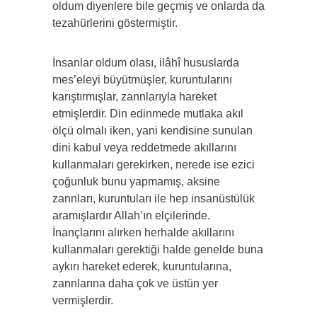
oldum diyenlere bile geçmiş ve onlarda da
tezahürlerini göstermiştir.
İnsanlar oldum olası, ilâhî hususlarda
mes’eleyi büyütmüşler, kuruntularını
karıştırmışlar, zannlarıyla hareket
etmişlerdir. Din edinmede mutlaka akıl
ölçü olmalı iken, yani kendisine sunulan
dini kabul veya reddetmede akıllarını
kullanmaları gerekirken, nerede ise ezici
çoğunluk bunu yapmamış, aksine
zannları, kuruntuları ile hep insanüstülük
aramışlardır Allah’ın elçilerinde.
İnançlarını alırken herhalde akıllarını
kullanmaları gerektiği halde genelde buna
aykırı hareket ederek, kuruntularına,
zannlarına daha çok ve üstün yer
vermişlerdir.