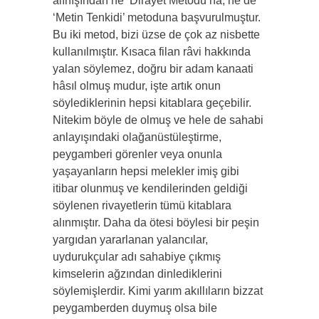
alınışından ne ‘Dirâyet Metodu’na, ne de
‘Metin Tenkidi’ metoduna başvurulmuştur.
Bu iki metod, bizi üzse de çok az nisbette
kullanılmıştır. Kısaca filan râvi hakkında
yalan söylemez, doğru bir adam kanaati
hâsıl olmuş mudur, işte artık onun
söylediklerinin hepsi kitablara geçebilir.
Nitekim böyle de olmuş ve hele de sahabi
anlayışındaki olağanüstüleştirme,
peygamberi görenler veya onunla
yaşayanların hepsi melekler imiş gibi
itibar olunmuş ve kendilerinden geldiği
söylenen rivayetlerin tümü kitablara
alınmıştır. Daha da ötesi böylesi bir peşin
yargıdan yararlanan yalancılar,
uydurukçular adı sahabiye çıkmış
kimselerin ağzından dinlediklerini
söylemişlerdir. Kimi yarım akıllıların bizzat
peygamberden duymuş olsa bile