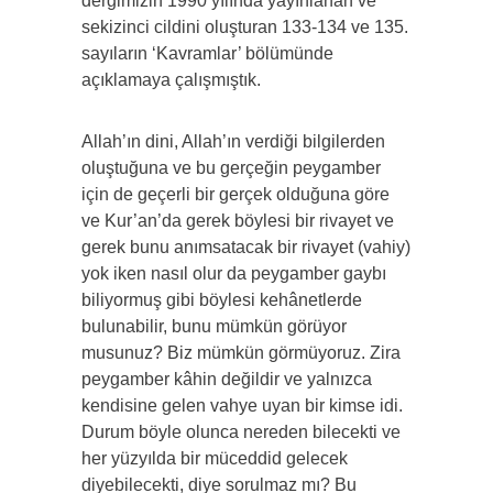
dergimizin 1990 yılında yayınlanan ve
sekizinci cildini oluşturan 133-134 ve 135.
sayıların ‘Kavramlar’ bölümünde
açıklamaya çalışmıştık.
Allah’ın dini, Allah’ın verdiği bilgilerden
oluştuğuna ve bu gerçeğin peygamber
için de geçerli bir gerçek olduğuna göre
ve Kur’an’da gerek böylesi bir rivayet ve
gerek bunu anımsatacak bir rivayet (vahiy)
yok iken nasıl olur da peygamber gaybı
biliyormuş gibi böylesi kehânetlerde
bulunabilir, bunu mümkün görüyor
musunuz? Biz mümkün görmüyoruz. Zira
peygamber kâhin değildir ve yalnızca
kendisine gelen vahye uyan bir kimse idi.
Durum böyle olunca nereden bilecekti ve
her yüzyılda bir müceddid gelecek
diyebilecekti, diye sorulmaz mı? Bu