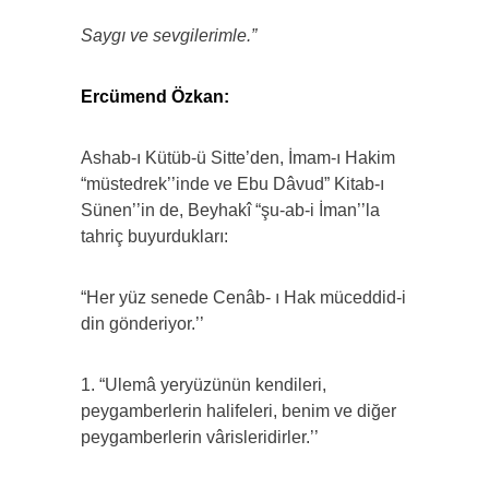
Saygı ve sevgilerimle.”
Ercümend Özkan:
Ashab-ı Kütüb-ü Sitte’den, İmam-ı Hakim
“müstedrek’’inde ve Ebu Dâvud” Kitab-ı
Sünen’’in de, Beyhakî “şu-ab-i İman’’la
tahriç buyurdukları:
“Her yüz senede Cenâb- ı Hak müceddid-i
din gönderiyor.’’
1. “Ulemâ yeryüzünün kendileri,
peygamberlerin halifeleri, benim ve diğer
peygamberlerin vârisleridirler.’’