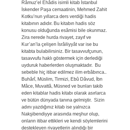
Râmuz’el Ehâdis isimli kitab İstanbul
İskender Paşa cemaatinin, Mehmed Zahit
Kotku’nun yıllarca ders verdiği hadis
kitabının adıdır. Bu kitabın hadis söz
konusu olduğunda esâmisi bile okunmaz.
Zira nerede hurda rivayet, zayıf ve
Kur’an’la çelişen İsrâiliyyât var ise bu
kitabta bulabilirsiniz. Bir tasavvufçunun,
tasavvufu haklı göstermek için derlediği
uyduruk haberlerden oluşmaktadır. Bu
sebeble hiç itibar edilmez ilim erbâbınca..
Buhârî, Müslim, Tirmizi, Ebû Dâvud, İbn
Mâce, Muvattâ, Müsned ve bunları takib
eden kitablar hadis kitabı olarak asırlarca
ve bütün dünyada tanına gelmiştir. Sizin
adını yazdığınız kitab ise yalnızca
Nakşibendiyye arasında meşhur olup,
onların itibar ettikleri ve kendi söylemlerini
destekleyen rivayetlerin alındığı bir