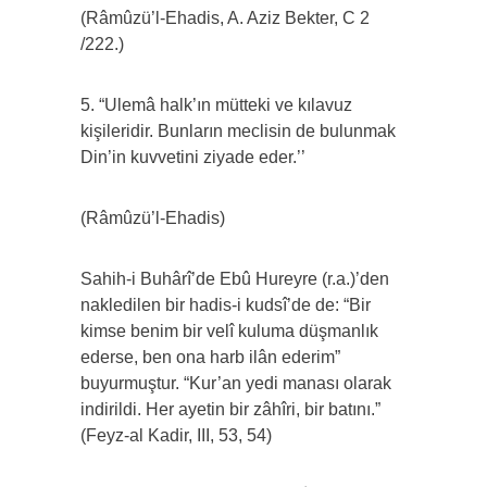
(Râmûzü’l-Ehadis, A. Aziz Bekter, C 2
/222.)
5. “Ulemâ halk’ın mütteki ve kılavuz
kişileridir. Bunların meclisin de bulunmak
Din’in kuvvetini ziyade eder.’’
(Râmûzü’l-Ehadis)
Sahih-i Buhârî’de Ebû Hureyre (r.a.)’den
nakledilen bir hadis-i kudsî’de de: “Bir
kimse benim bir velî kuluma düşmanlık
ederse, ben ona harb ilân ederim”
buyurmuştur. “Kur’an yedi manası olarak
indirildi. Her ayetin bir zâhîri, bir batını.”
(Feyz-al Kadir, III, 53, 54)