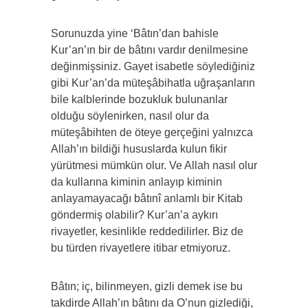
Sorunuzda yine ‘Bâtın’dan bahisle
Kur’an’ın bir de bâtını vardır denilmesine
değinmişsiniz. Gayet isabetle söylediğiniz
gibi Kur’an’da müteşâbihatla uğraşanların
bile kalblerinde bozukluk bulunanlar
olduğu söylenirken, nasıl olur da
müteşâbihten de öteye gerçeğini yalnızca
Allah’ın bildiği hususlarda kulun fikir
yürütmesi mümkün olur. Ve Allah nasıl olur
da kullarına kiminin anlayıp kiminin
anlayamayacağı bâtınî anlamlı bir Kitab
göndermiş olabilir? Kur’an’a aykırı
rivayetler, kesinlikle reddedilirler. Biz de
bu türden rivayetlere itibar etmiyoruz.
Bâtın; iç, bilinmeyen, gizli demek ise bu
takdirde Allah’ın bâtını da O’nun gizlediği,