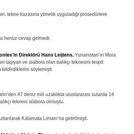
n, tekne kazasına yönelik uyguladığı prosedürlere
ına henüz cevap gelmedi.
rontex’in Direktörü Hans Leijtens,
Yunanistan’ın Mora
i taşıyan ve alabora olan balıkçı teknesini tespit
bildirdiklerini söylemişti.
in’den 47 deniz mili uzaklıkta uluslararası sularda 14
lıkçı teknesi alabora olmuştu.
urtarılarak Kalamata Limanı’na getirilmişti.