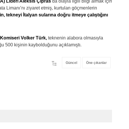
A) Lideri Aleksis Çipras
da olayla ilgili bilgi almak için
ta Limanı’nı ziyaret etmiş, kurtulan göçmenlerin
n, tekneyi İtalyan sularına doğru itmeye çalıştığını
 Komiseri Volker Türk,
teknenin alabora olmasıyla
ğu 500 kişinin kaybolduğunu açıklamıştı.
Güncel
Öne çıkanlar