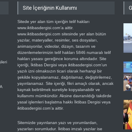
Site İçeriğinin Kullanımı
G
Sitede yer alan tüm içeriğin telif hakları
www.iktibasdergisi.com’a aittir.
www.iktibasdergisi.com sitesinde yer alan bütün
yazılar, materyaller, resimler, ses dosyaları,
animasyonlar, videolar, dizayn, tasarım ve
düzenlemelerimizin telif hakları 5846 numaralı telif
hakları yasası gereğince koruma altındadır. Site
leri
içeriği, İktibas Dergisi veya iktibasdergisi.com’un
yazılı izni olmaksızın ticari olarak herhangi bir
şekilde kopyalanamaz, dağıtılamaz, değiştirilemez,
yayınlanamaz. Site içeriği, fikri amaçlı olarak, ancak
RA
kaynak belirtilmek suretiyle kopyalanabilir ve
kullanımı mümkündür. Aksine davranıldığı takdirde
yasal işlemleri başlatma hakkı İktibas Dergisi veya
iktibasdergisi.com’a aittir.
Sitemizde yayınlanan yazı ve yorumlardan,
yazarları sorumludur. İktibas imzalı yazılar ise