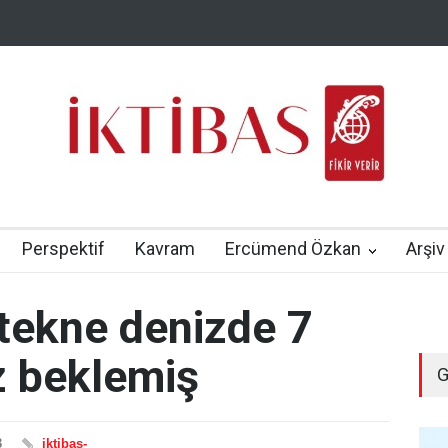
Perspektif
Kavram
Ercümend Özkan
Arşiv
tekne denizde 7
z beklemiş
G
3
iktibas-