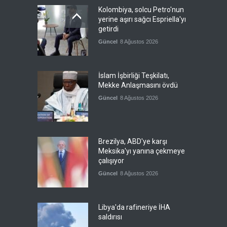
Kolombiya, solcu Petro'nun
yerine aşırı sağcı Espriella'yı
getirdi
Güncel
8 Ağustos 2026
İslam İşbirliği Teşkilatı,
Mekke Anlaşmasını övdü
Güncel
8 Ağustos 2026
Brezilya, ABD'ye karşı
Meksika'yı yanına çekmeye
çalışıyor
Güncel
8 Ağustos 2026
Libya'da rafineriye İHA
saldırısı