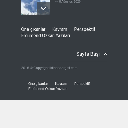
--
8 Ağustos 2026
Bölge İnsanını "Namaz Kılan
Öne çıkanlar
Kavram
Perspektif
ABD Askeri" Yapma Paktı
Ercümend Özkan Yazıları
Güncel
,
Şükrü Hüseyinoğlu
,
YAZARLAR
8 Ağustos 2026
Sayfa Başı
Avrupa Birliği toparlanmaya
2018 © Copyright iktibasdergisi.com
çalışıyor
Güncel
8 Ağustos 2026
Öne çıkanlar
Kavram
Perspektif
Ercümend Özkan Yazıları
Pezeşkiyan: Neden sürekli
'savaşalım' demek
zorundayız?
Güncel
8 Ağustos 2026