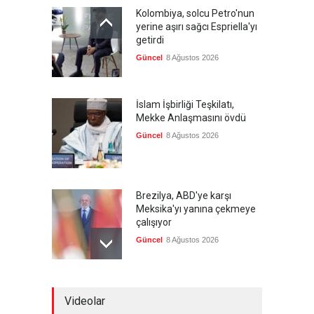
Kolombiya, solcu Petro'nun
yerine aşırı sağcı Espriella'yı
getirdi
Güncel
8 Ağustos 2026
İslam İşbirliği Teşkilatı,
Mekke Anlaşmasını övdü
Güncel
8 Ağustos 2026
Brezilya, ABD'ye karşı
Meksika'yı yanına çekmeye
çalışıyor
Güncel
8 Ağustos 2026
Libya'da rafineriye İHA
Videolar
saldırısı