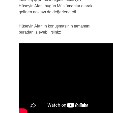
Hüseyin Alan, bugün Müslümanlar olarak
gelinen noktayı da değerlendirdi.
Hüseyin Alan’ın konuşmasının tamamını
buradan izleyebilirsiniz: