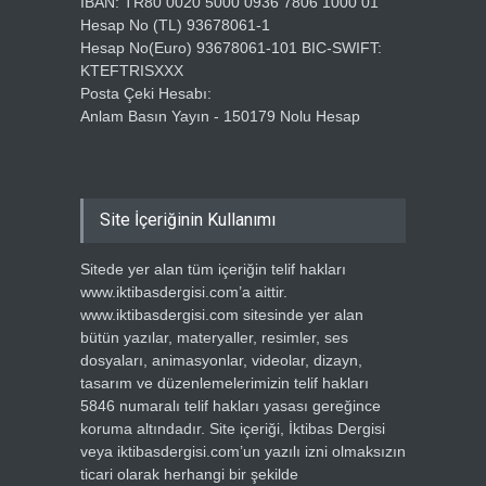
IBAN: TR80 0020 5000 0936 7806 1000 01
Hesap No (TL) 93678061-1
Hesap No(Euro) 93678061-101 BIC-SWIFT:
KTEFTRISXXX
Posta Çeki Hesabı:
Anlam Basın Yayın - 150179 Nolu Hesap
Site İçeriğinin Kullanımı
Sitede yer alan tüm içeriğin telif hakları
www.iktibasdergisi.com’a aittir.
www.iktibasdergisi.com sitesinde yer alan
bütün yazılar, materyaller, resimler, ses
dosyaları, animasyonlar, videolar, dizayn,
tasarım ve düzenlemelerimizin telif hakları
5846 numaralı telif hakları yasası gereğince
koruma altındadır. Site içeriği, İktibas Dergisi
veya iktibasdergisi.com’un yazılı izni olmaksızın
ticari olarak herhangi bir şekilde