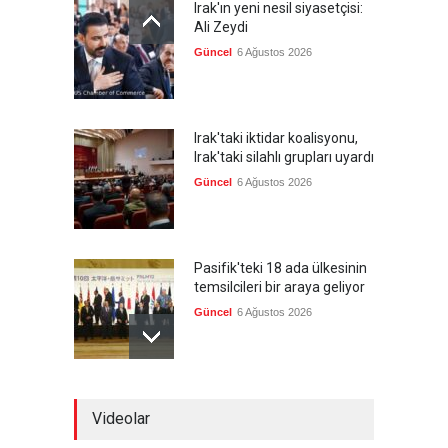
Irak'ın yeni nesil siyasetçisi:
Ali Zeydi
Güncel
6 Ağustos 2026
Irak'taki iktidar koalisyonu,
Irak'taki silahlı grupları uyardı
Güncel
6 Ağustos 2026
Pasifik'teki 18 ada ülkesinin
temsilcileri bir araya geliyor
Güncel
6 Ağustos 2026
Brezilya, ABD'nin 'saygı
Videolar
göstermesini' bekliyor!
Güncel
6 Ağustos 2026