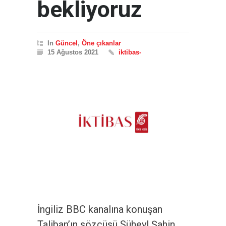
bekliyoruz
In
Güncel
,
Öne çıkanlar
15 Ağustos 2021
iktibas-
İngiliz BBC kanalına konuşan
Taliban’ın sözcüsü Süheyl Şahin,