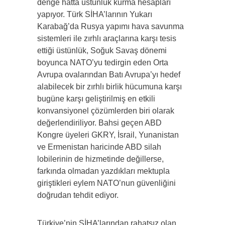
denge hatta üstünlük kurma hesapları
yapıyor. Türk SİHA’larının Yukarı
Karabağ’da Rusya yapımı hava savunma
sistemleri ile zırhlı araçlarına karşı tesis
ettiği üstünlük, Soğuk Savaş dönemi
boyunca NATO’yu tedirgin eden Orta
Avrupa ovalarından Batı Avrupa’yı hedef
alabilecek bir zırhlı birlik hücumuna karşı
bugüne karşı geliştirilmiş en etkili
konvansiyonel çözümlerden biri olarak
değerlendiriliyor. Bahsi geçen ABD
Kongre üyeleri GKRY, İsrail, Yunanistan
ve Ermenistan haricinde ABD silah
lobilerinin de hizmetinde değillerse,
farkında olmadan yazdıkları mektupla
giriştikleri eylem NATO’nun güvenliğini
doğrudan tehdit ediyor.
Türkiye’nin SİHA’larından rahatsız olan