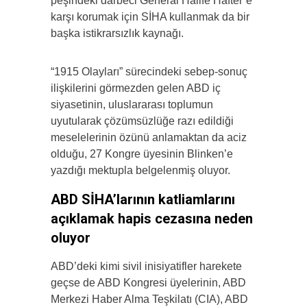
peşindeki darbeci General Halife Hafter’e
karşı korumak için SİHA kullanmak da bir
başka istikrarsızlık kaynağı.
“1915 Olayları” sürecindeki sebep-sonuç
ilişkilerini görmezden gelen ABD iç
siyasetinin, uluslararası toplumun
uyutularak çözümsüzlüğe razı edildiği
meselelerinin özünü anlamaktan da aciz
olduğu, 27 Kongre üyesinin Blinken’e
yazdığı mektupla belgelenmiş oluyor.
ABD SİHA’larının katliamlarını
açıklamak hapis cezasına neden
oluyor
ABD’deki kimi sivil inisiyatifler harekete
geçse de ABD Kongresi üyelerinin, ABD
Merkezi Haber Alma Teşkilatı (CIA), ABD