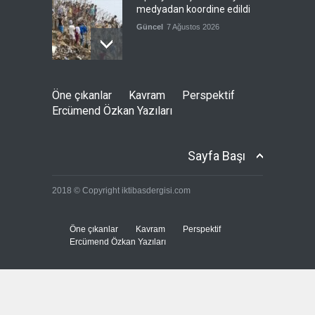
medyadan koordine edildi
Güncel
7 Ağustos 2026
Meta'ya, çocukların ruh
Öne çıkanlar
Kavram
Perspektif
sağlığını bozuyorsun cezası
Ercümend Özkan Yazıları
Güncel
7 Ağustos 2026
Sayfa Başı
Futbol endüstrisinde kavga
2018 © Copyright iktibasdergisi.com
devam ediyor
Güncel
7 Ağustos 2026
Öne çıkanlar
Kavram
Perspektif
Ercümend Özkan Yazıları
Suudi Arabistan, Türkiye ve
Pakistan savunma
anlaşması imzalayacak
Güncel
7 Ağustos 2026