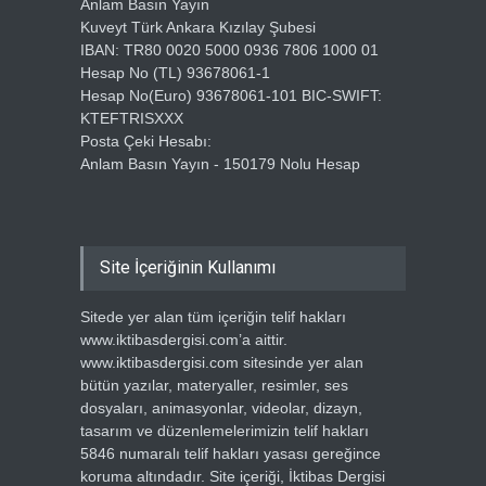
Anlam Basın Yayın
Kuveyt Türk Ankara Kızılay Şubesi
IBAN: TR80 0020 5000 0936 7806 1000 01
Hesap No (TL) 93678061-1
Hesap No(Euro) 93678061-101 BIC-SWIFT:
KTEFTRISXXX
Posta Çeki Hesabı:
Anlam Basın Yayın - 150179 Nolu Hesap
Site İçeriğinin Kullanımı
Sitede yer alan tüm içeriğin telif hakları
www.iktibasdergisi.com’a aittir.
www.iktibasdergisi.com sitesinde yer alan
bütün yazılar, materyaller, resimler, ses
dosyaları, animasyonlar, videolar, dizayn,
tasarım ve düzenlemelerimizin telif hakları
5846 numaralı telif hakları yasası gereğince
koruma altındadır. Site içeriği, İktibas Dergisi