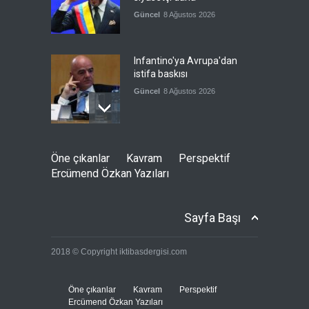
Güncel
8 Ağustos 2026
Infantino'ya Avrupa'dan
istifa baskısı
Güncel
8 Ağustos 2026
Kolombiya, solcu Petro'nun
Öne çıkanlar
Kavram
Perspektif
yerine aşırı sağcı Espriella'yı
Ercümend Özkan Yazıları
getirdi
Güncel
8 Ağustos 2026
Sayfa Başı
İslam İşbirliği Teşkilatı,
2018 © Copyright iktibasdergisi.com
Mekke Anlaşmasını övdü
Güncel
8 Ağustos 2026
Öne çıkanlar
Kavram
Perspektif
Ercümend Özkan Yazıları