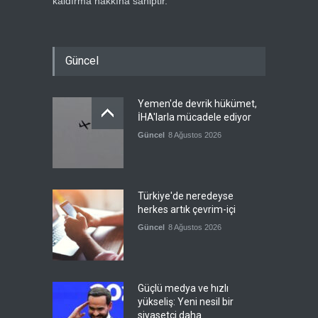
kaldırma hakkına sahiptir.
Güncel
Yemen'de devrik hükümet,
İHA'larla mücadele ediyor
Güncel
8 Ağustos 2026
Türkiye'de neredeyse
herkes artık çevrim-içi
Güncel
8 Ağustos 2026
Güçlü medya ve hızlı
yükseliş: Yeni nesil bir
siyasetçi daha