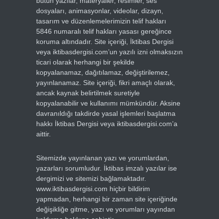
bütün yazılar, materyaller, resimler, ses
dosyaları, animasyonlar, videolar, dizayn,
tasarım ve düzenlemelerimizin telif hakları
5846 numaralı telif hakları yasası gereğince
koruma altındadır. Site içeriği, İktibas Dergisi
veya iktibasdergisi.com’un yazılı izni olmaksızın
ticari olarak herhangi bir şekilde
kopyalanamaz, dağıtılamaz, değiştirilemez,
yayınlanamaz. Site içeriği, fikri amaçlı olarak,
ancak kaynak belirtilmek suretiyle
kopyalanabilir ve kullanımı mümkündür. Aksine
davranıldığı takdirde yasal işlemleri başlatma
hakkı İktibas Dergisi veya iktibasdergisi.com’a
aittir.
Sitemizde yayınlanan yazı ve yorumlardan,
yazarları sorumludur. İktibas imzalı yazılar ise
dergimizi ve sitemizi bağlamaktadır.
www.iktibasdergisi.com hiçbir bildirim
yapmadan, herhangi bir zaman site içeriğinde
değişikliğe gitme, yazı ve yorumları yayından