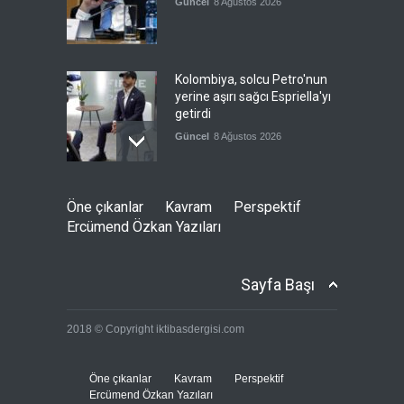
Güncel
8 Ağustos 2026
Kolombiya, solcu Petro'nun
yerine aşırı sağcı Espriella'yı
getirdi
Güncel
8 Ağustos 2026
İslam İşbirliği Teşkilatı,
Öne çıkanlar
Kavram
Perspektif
Mekke Anlaşmasını övdü
Ercümend Özkan Yazıları
Güncel
8 Ağustos 2026
Sayfa Başı
Brezilya, ABD'ye karşı
2018 © Copyright iktibasdergisi.com
Meksika'yı yanına çekmeye
çalışıyor
Güncel
8 Ağustos 2026
Öne çıkanlar
Kavram
Perspektif
Ercümend Özkan Yazıları