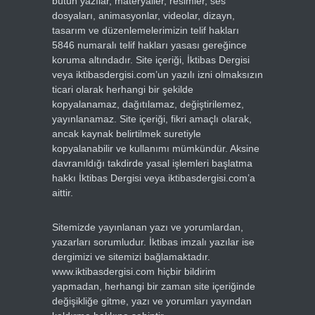
bütün yazılar, materyaller, resimler, ses
dosyaları, animasyonlar, videolar, dizayn,
tasarım ve düzenlemelerimizin telif hakları
5846 numaralı telif hakları yasası gereğince
koruma altındadır. Site içeriği, İktibas Dergisi
veya iktibasdergisi.com’un yazılı izni olmaksızın
ticari olarak herhangi bir şekilde
kopyalanamaz, dağıtılamaz, değiştirilemez,
yayınlanamaz. Site içeriği, fikri amaçlı olarak,
ancak kaynak belirtilmek suretiyle
kopyalanabilir ve kullanımı mümkündür. Aksine
davranıldığı takdirde yasal işlemleri başlatma
hakkı İktibas Dergisi veya iktibasdergisi.com’a
aittir.
Sitemizde yayınlanan yazı ve yorumlardan,
yazarları sorumludur. İktibas imzalı yazılar ise
dergimizi ve sitemizi bağlamaktadır.
www.iktibasdergisi.com hiçbir bildirim
yapmadan, herhangi bir zaman site içeriğinde
değişikliğe gitme, yazı ve yorumları yayından