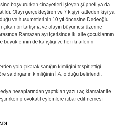
desine başvururken cinayetleri işleyen şüpheli ya da
ıldı. Olayı gerçekleştiren ve 7 kişiyi katleden kişi ya
lduğu ve husumetlerinin 10 yıl öncesine Dedeoğlu
n çıkan bir tartışma ve olayın büyümesi üzerine
rasında Ramazan ayı içerisinde iki aile çocuklarının
büyüklerinin de karıştığı ve her iki ailenin
rden yola çıkarak sanığın kimliğini tespit ettiği
öre saldırganın kimliğinin İ.A. olduğu belirlendi.
dya hesaplarından yaptıkları yazılı açıklamalar ile
eleştirirken provokatif eylemlere itibar edilmemesi
ADI