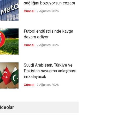
sağlığını bozuyorsun cezası
Güncel
7 Ağustos 2026
Futbol endüstrisinde kavga
devam ediyor
Güncel
7 Ağustos 2026
Suudi Arabistan, Türkiye ve
Pakistan savunma anlaşması
imzalayacak
Güncel
7 Ağustos 2026
Devrik Yemen hükümeti ağır
kayıp verdi
ideolar
--
7 Ağustos 2026