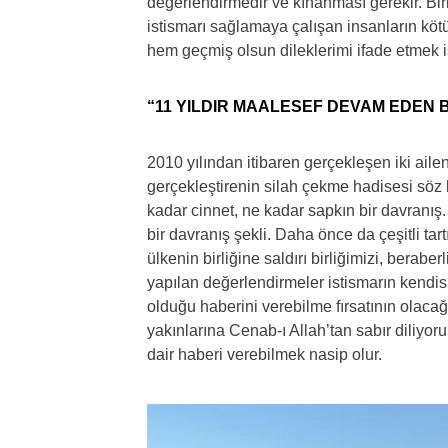
değerlendirmedir ve kınanması gerekir. Biri
istismarı sağlamaya çalışan insanların köt
hem geçmiş olsun dileklerimi ifade etmek i
“11 YILDIR MAALESEF DEVAM EDEN B
2010 yılından itibaren gerçekleşen iki ailen
gerçekleştirenin silah çekme hadisesi söz
kadar cinnet, ne kadar sapkın bir davranış.
bir davranış şekli. Daha önce da çeşitli ta
ülkenin birliğine saldırı birliğimizi, berabe
yapılan değerlendirmeler istismarın kendisi
olduğu haberini verebilme fırsatının olaca
yakınlarına Cenab-ı Allah’tan sabır diliyo
dair haberi verebilmek nasip olur.