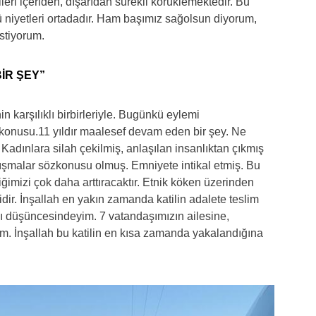
leri içeriden, dışarıdan sürekli körüklemektedir. Bu
ü niyetleri ortadadır. Ham başımız sağolsun diyorum,
stiyorum.
İR ŞEY”
in karşılıklı birbirleriyle. Bugünkü eylemi
 konusu.11 yıldır maalesef devam eden bir şey. Ne
 Kadınlara silah çekilmiş, anlaşılan insanlıktan çıkmış
rtışmalar sözkonusu olmuş. Emniyete intikal etmiş. Bu
rliğimizi çok daha arttıracaktır. Etnik köken üzerinden
dir. İnşallah en yakın zamanda katilin adalete teslim
ğı düşüncesindeyim. 7 vatandaşımızın ailesine,
rum. İnşallah bu katilin en kısa zamanda yakalandığına