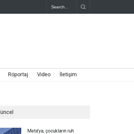
Röportaj
Video
İletişim
üncel
Meta'ya, çocukların ruh