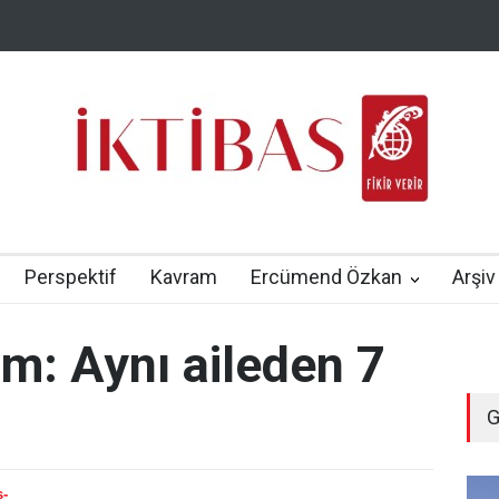
Perspektif
Kavram
Ercümend Özkan
Arşiv
am: Aynı aileden 7
G
s-