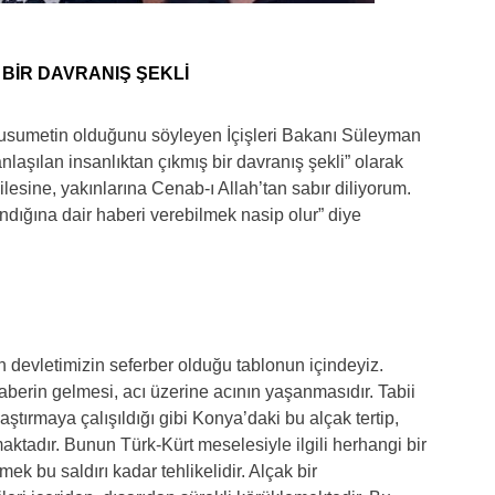
 BİR DAVRANIŞ ŞEKLİ
r husumetin olduğunu söyleyen İçişleri Bakanı Süleyman
anlaşılan insanlıktan çıkmış bir davranış şekli” olarak
ilesine, yakınlarına Cenab-ı Allah’tan sabır diliyorum.
ndığına dair haberi verebilmek nasip olur” diye
in devletimizin seferber olduğu tablonun içindeyiz.
berin gelmesi, acı üzerine acının yaşanmasıdır. Tabii
aştırmaya çalışıldığı gibi Konya’daki bu alçak tertip,
maktadır. Bunun Türk-Kürt meselesiyle ilgili herhangi bir
k bu saldırı kadar tehlikelidir. Alçak bir