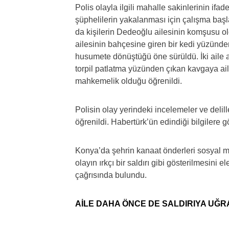
Polis olayla ilgili mahalle sakinlerinin ifa
şüphelilerin yakalanması için çalışma başlat
da kişilerin Dedeoğlu ailesinin komşusu o
ailesinin bahçesine giren bir kedi yüzünde
husumete dönüştüğü öne sürüldü. İki aile a
torpil patlatma yüzünden çıkan kavgaya aile 
mahkemelik olduğu öğrenildi.
Polisin olay yerindeki incelemeler ve delille
öğrenildi. Habertürk’ün edindiği bilgilere g
Konya’da şehrin kanaat önderleri sosyal me
olayın ırkçı bir saldırı gibi gösterilmesini 
çağrısında bulundu.
AİLE DAHA ÖNCE DE SALDIRIYA UĞR