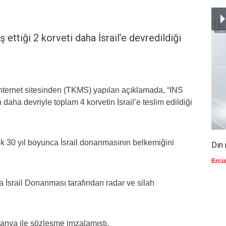
ş ettiği 2 korveti daha İsrail’e devredildiği
ternet sitesinden (TKMS) yapılan açıklamada, “INS
daha devriyle toplam 4 korvetin İsrail’e teslim edildiği
cek 30 yıl boyunca İsrail donanmasının belkemiğini
Din 
Ercü
a İsrail Donanması tarafından radar ve silah
manya ile sözleşme imzalamıştı.