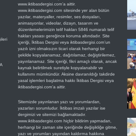
www.iktibasdergisi.com’a aittir.
www.iktibasdergisi.com sitesinde yer alan bütün
yazılar, materyaller, resimler, ses dosyaları,
animasyonlar, videolar, dizayn, tasarım ve
düzenlemelerimizin telif hakları 5846 numaralı telif
hakları yasası gereğince koruma altındadır. Site
leri
içeriği, İktibas Dergisi veya iktibasdergisi.com’un
yazılı izni olmaksızın ticari olarak herhangi bir
şekilde kopyalanamaz, dağıtılamaz, değiştirilemez,
yayınlanamaz. Site içeriği, fikri amaçlı olarak, ancak
RA
kaynak belirtilmek suretiyle kopyalanabilir ve
kullanımı mümkündür. Aksine davranıldığı takdirde
yasal işlemleri başlatma hakkı İktibas Dergisi veya
iktibasdergisi.com’a aittir.
Sitemizde yayınlanan yazı ve yorumlardan,
yazarları sorumludur. İktibas imzalı yazılar ise
dergimizi ve sitemizi bağlamaktadır.
www.iktibasdergisi.com hiçbir bildirim yapmadan,
herhangi bir zaman site içeriğinde değişikliğe gitme,
yazı ve yorumları yayından kaldırma hakkına