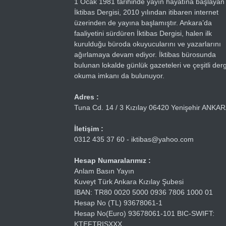
1 Ocak 1981 tarihinde yayın hayatına başlayan
İktibas Dergisi, 2010 yılından itibaren internet
üzerinden de yayına başlamıştır. Ankara’da
faaliyetini sürdüren İktibas Dergisi, halen ilk
kurulduğu büroda okuyucularını ve yazarlarını
ağırlamaya devam ediyor. İktibas bürosunda
bulunan lokalde günlük gazeteleri ve çeşitli dergi
okuma imkanı da bulunuyor.
Adres :
Tuna Cd. 14 / 3 Kızılay 06420 Yenişehir ANKA
İletişim :
0312 435 37 60 - iktibas@yahoo.com
Hesap Numaralarımız :
Anlam Basın Yayın
Kuveyt Türk Ankara Kızılay Şubesi
IBAN: TR80 0020 5000 0936 7806 1000 01
Hesap No (TL) 93678061-1
Hesap No(Euro) 93678061-101 BIC-SWIFT:
KTEFTRISXXX