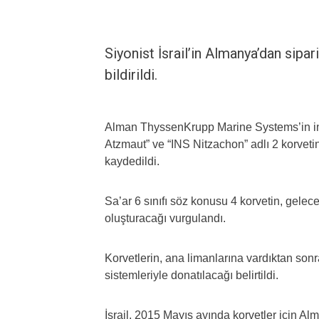
Siyonist İsrail’in Almanya’dan sipari
bildirildi.
Alman ThyssenKrupp Marine Systems’in in
Atzmaut” ve “INS Nitzachon” adlı 2 korvetin 
kaydedildi.
Sa’ar 6 sınıfı söz konusu 4 korvetin, gele
oluşturacağı vurgulandı.
Korvetlerin, ana limanlarına vardıktan sonr
sistemleriyle donatılacağı belirtildi.
İsrail, 2015 Mayıs ayında korvetler için Al