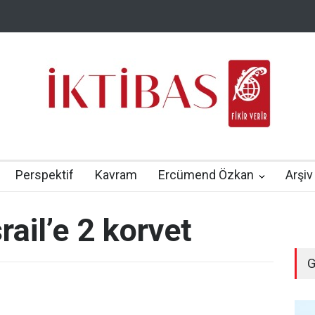
Perspektif
Kavram
Ercümend Özkan
Arşiv
ail’e 2 korvet
G