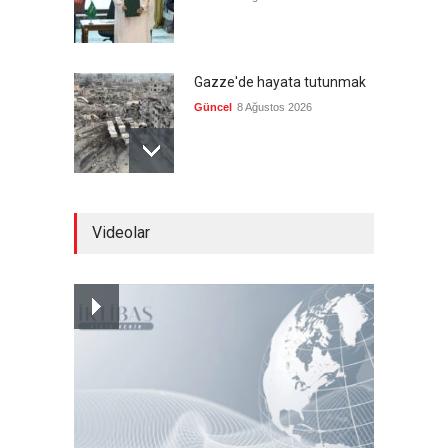
Gazze'de hayata tutunmak
Güncel
8 Ağustos 2026
İran: Umman ile
Videolar
mutabakatın genel
çerçevesi neredeyse
şekillendi
Güncel
7 Ağustos 2026
Türkiye'nin ABD ile ilişkileri
ve NATO üyeliği
Güncel
7 Ağustos 2026