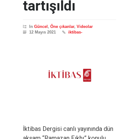
tartışıldı
In
Güncel
,
Öne çıkanlar
,
Videolar
12 Mayıs 2021
iktibas-
İktibas Dergisi canlı yayınında dün
akşam “Ramazan Fıkhı” konulu