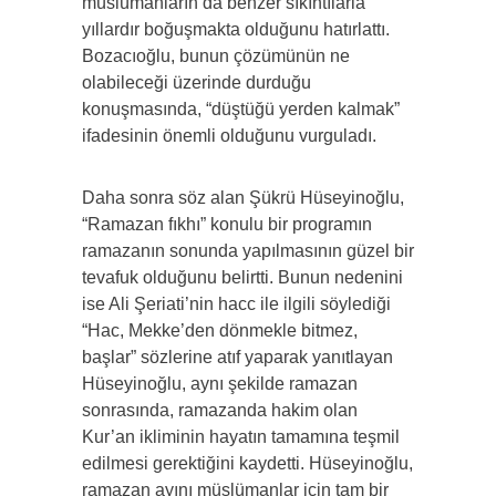
müslümanların da benzer sıkıntılarla
yıllardır boğuşmakta olduğunu hatırlattı.
Bozacıoğlu, bunun çözümünün ne
olabileceği üzerinde durduğu
konuşmasında, “düştüğü yerden kalmak”
ifadesinin önemli olduğunu vurguladı.
Daha sonra söz alan Şükrü Hüseyinoğlu,
“Ramazan fıkhı” konulu bir programın
ramazanın sonunda yapılmasının güzel bir
tevafuk olduğunu belirtti. Bunun nedenini
ise Ali Şeriati’nin hacc ile ilgili söylediği
“Hac, Mekke’den dönmekle bitmez,
başlar” sözlerine atıf yaparak yanıtlayan
Hüseyinoğlu, aynı şekilde ramazan
sonrasında, ramazanda hakim olan
Kur’an ikliminin hayatın tamamına teşmil
edilmesi gerektiğini kaydetti. Hüseyinoğlu,
ramazan ayını müslümanlar için tam bir