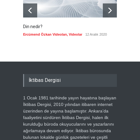
Din nedir?
Vefatı
biyogra
Ercümend Özkan Videoları
,
Videolar
12 Aralık 2020
Ercümen
İktibas Dergisi
1 Ocak 1981 tarihinde yayın hayatına başlayan
İktibas Dergisi, 2010 yılından itibaren internet
üzerinden de yayına başlamıştır. Ankara’da
faaliyetini sürdüren İktibas Dergisi, halen ilk
kurulduğu büroda okuyucularını ve yazarlarını
ağırlamaya devam ediyor. İktibas bürosunda
bulunan lokalde günlük gazeteleri ve çeşitli