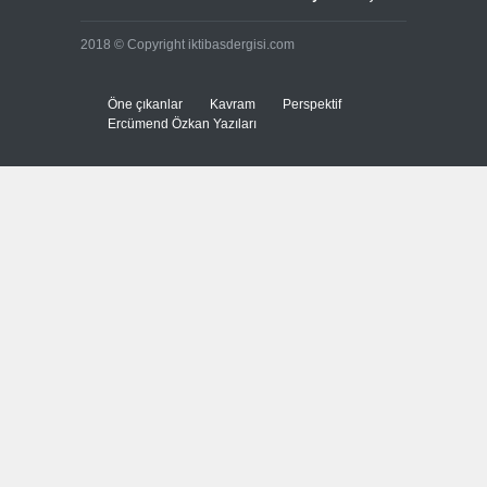
İspanya'dan İtalya'ya, sınır
2018 © Copyright iktibasdergisi.com
kontrollerini kaldır uyarısı
Güncel
7 Ağustos 2026
Öne çıkanlar
Kavram
Perspektif
Ercümend Özkan Yazıları
Yeni bir üçlü ittifak kuruldu
Güncel
7 Ağustos 2026
Fransa'nın sosyal medyaya
yasak talebine ABD'den sert
cevap
Güncel
7 Ağustos 2026
ABD’nin tasfiye planı
devrede