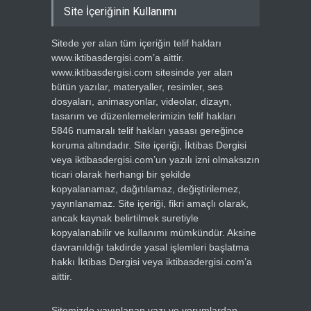
Site İçeriğinin Kullanımı
Sitede yer alan tüm içeriğin telif hakları
www.iktibasdergisi.com’a aittir.
www.iktibasdergisi.com sitesinde yer alan
bütün yazılar, materyaller, resimler, ses
dosyaları, animasyonlar, videolar, dizayn,
tasarım ve düzenlemelerimizin telif hakları
5846 numaralı telif hakları yasası gereğince
koruma altındadır. Site içeriği, İktibas Dergisi
veya iktibasdergisi.com’un yazılı izni olmaksızın
ticari olarak herhangi bir şekilde
kopyalanamaz, dağıtılamaz, değiştirilemez,
yayınlanamaz. Site içeriği, fikri amaçlı olarak,
ancak kaynak belirtilmek suretiyle
kopyalanabilir ve kullanımı mümkündür. Aksine
davranıldığı takdirde yasal işlemleri başlatma
hakkı İktibas Dergisi veya iktibasdergisi.com’a
aittir.
Sitemizde yayınlanan yazı ve yorumlardan,