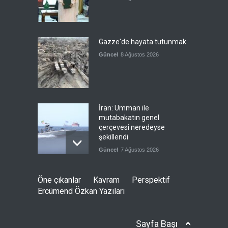
Gazze'de hayata tutunmak
Güncel
8 Ağustos 2026
İran: Umman ile
mutabakatın genel
çerçevesi neredeyse
şekillendi
Güncel
7 Ağustos 2026
Türkiye'nin ABD ile ilişkileri
Öne çıkanlar
Kavram
Perspektif
ve NATO üyeliği
Ercümend Özkan Yazıları
Güncel
7 Ağustos 2026
Sayfa Başı