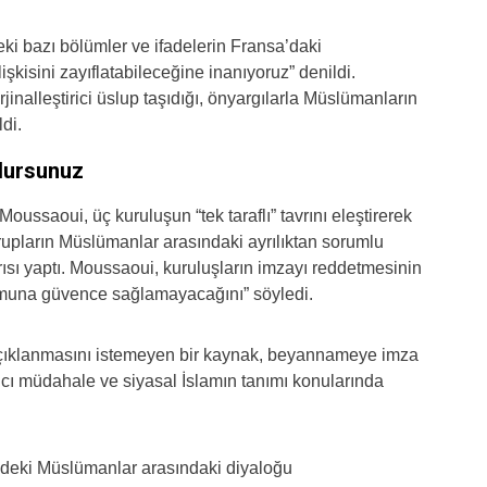
ki bazı bölümler ve ifadelerin Fransa’daki
şkisini zayıflatabileceğine inanıyoruz” denildi.
jinalleştirici üslup taşıdığı, önyargılarla Müslümanların
ldi.
ulursunuz
saoui, üç kuruluşun “tek taraflı” tavrını eleştirerek
rupların Müslümanlar arasındaki ayrılıktan sorumlu
arısı yaptı. Moussaoui, kuruluşların imzayı reddetmesinin
rumuna güvence sağlamayacağını” söyledi.
çıklanmasını istemeyen bir kaynak, beyannameye imza
cı müdahale ve siyasal İslamın tanımı konularında
kedeki Müslümanlar arasındaki diyaloğu