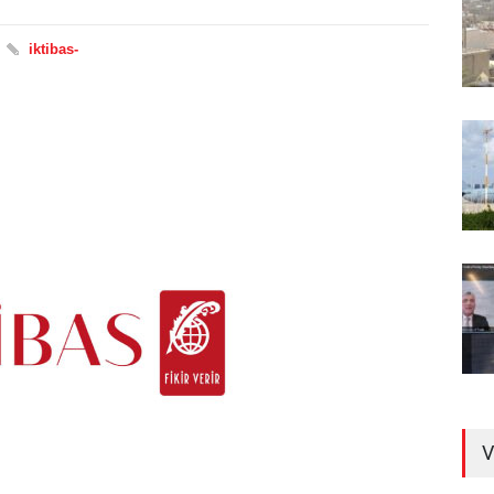
iktibas-
V