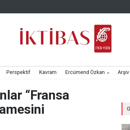
Perspektif
Kavram
Ercümend Özkan
Arşiv
nlar “Fransa
namesini
G