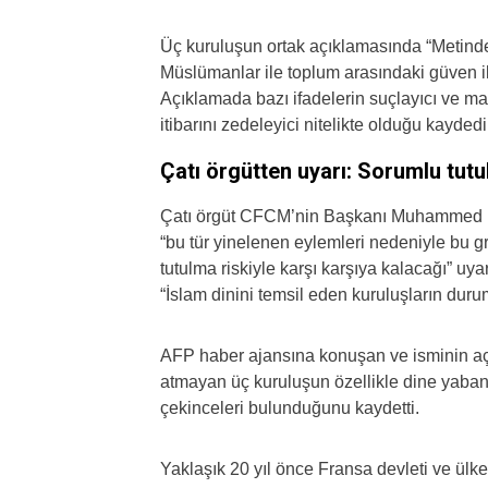
Üç kuruluşun ortak açıklamasında “Metinde
Müslümanlar ile toplum arasındaki güven ili
Açıklamada bazı ifadelerin suçlayıcı ve mar
itibarını zedeleyici nitelikte olduğu kaydedi
Çatı örgütten uyarı: Sorumlu tut
Çatı örgüt CFCM’nin Başkanı Muhammed Mous
“bu tür yinelenen eylemleri nedeniyle bu g
tutulma riskiyle karşı karşıya kalacağı” uy
“İslam dinini temsil eden kuruluşların du
AFP haber ajansına konuşan ve isminin a
atmayan üç kuruluşun özellikle dine yaban
çekinceleri bulunduğunu kaydetti.
Yaklaşık 20 yıl önce Fransa devleti ve ül