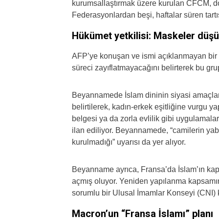
kurumsallaştırmak üzere kurulan CFCM, 
Federasyonlardan beşi, haftalar süren tar
Hükümet yetkilisi: Maskeler düş
AFP’ye konuşan ve ismi açıklanmayan bir 
süreci zayıflatmayacağını belirterek bu grup
Beyannamede İslam dininin siyasi amaçlar 
belirtilerek, kadın-erkek eşitliğine vurgu y
belgesi ya da zorla evlilik gibi uygulamalar
ilan ediliyor. Beyannamede, “camilerin yab
kurulmadığı” uyarısı da yer alıyor.
Beyanname ayrıca, Fransa’da İslam’ın kaps
açmış oluyor. Yeniden yapılanma kapsamın
sorumlu bir Ulusal İmamlar Konseyi (CNI) 
Macron’un “Fransa İslamı” planı