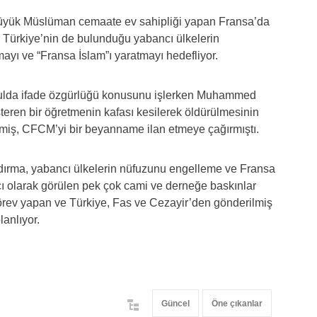
 büyük Müslüman cemaate ev sahipliği yapan Fransa’da
 Türkiye’nin de bulunduğu yabancı ülkelerin
mayı ve “Fransa İslam”ı yaratmayı hedefliyor.
lda ifade özgürlüğü konusunu işlerken Muhammed
teren bir öğretmenin kafası kesilerek öldürülmesinin
ermiş, CFCM’yi bir beyanname ilan etmeye çağırmıştı.
ndırma, yabancı ülkelerin nüfuzunu engelleme ve Fransa
kçı olarak görülen pek çok cami ve derneğe baskınlar
örev yapan ve Türkiye, Fas ve Cezayir’den gönderilmiş
anlıyor.
Güncel
Öne çıkanlar