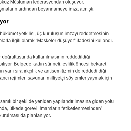
dokuz Müslüman federasyondan oluşuyor.
tışmaların ardından beyannameye imza atmıştı.
üyor
hükümet yetkilisi, üç kuruluşun imzayı reddetmesinin
larla ilgili olarak “Maskeler düşüyor” ifadesini kullandı.
doğrultusunda kullanılmasının reddedildiği
apılıyor. Belgede kadın sünneti, evlilik öncesi bekaret
ın yanı sıra ırkçılık ve antisemitizmin de reddedildiği
ancı rejimleri savunan milliyetçi söylemler yaymak için
amlı bir şekilde yeniden yapılandırılmasına giden yolu
da, ülkede görevli imamların “etiketlenmesinden”
kurulması da planlanıyor.