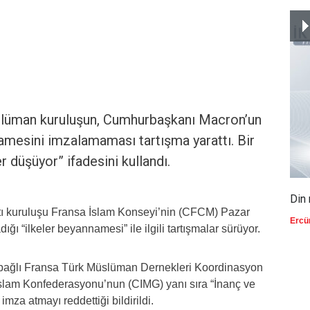
Müslüman kuruluşun, Cumhurbaşkanı Macron’un
namesini imzalamaması tartışma yarattı. Bir
 düşüyor” ifadesini kullandı.
Din 
ı kuruluşu Fransa İslam Konseyi’nin (CFCM) Pazar
Ercü
ğı “ilkeler beyannamesi” ile ilgili tartışmalar sürüyor.
İB) bağlı Fransa Türk Müslüman Dernekleri Koordinasyon
slam Konfederasyonu’nun (CIMG) yanı sıra “İnanç ve
mza atmayı reddettiği bildirildi.