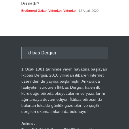
Din nedir?
Vefatı
biyogra
Ercümend Özkan Videoları
,
Videolar
12 Aralık 2020
Ercümen
İktibas Dergisi
1 Ocak 1981 tarihinde yayın hayatına başlayan
İktibas Dergisi, 2010 yılından itibaren internet
üzerinden de yayına başlamıştır. Ankara’da
faaliyetini sürdüren İktibas Dergisi, halen ilk
kurulduğu büroda okuyucularını ve yazarlarını
ağırlamaya devam ediyor. İktibas bürosunda
bulunan lokalde günlük gazeteleri ve çeşitli
dergileri okuma imkanı da bulunuyor.
Adres :