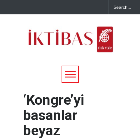
‘Kongre’yi
basanlar
beyaz