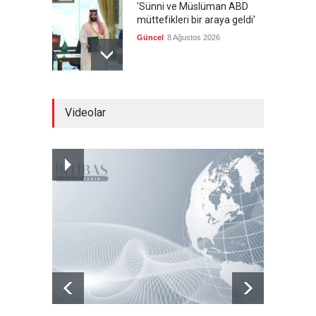
'Sünni ve Müslüman ABD
müttefikleri bir araya geldi'
Güncel
8 Ağustos 2026
Gazze'de hayata tutunmak
Videolar
Güncel
8 Ağustos 2026
İran: Umman ile
mutabakatın genel
çerçevesi neredeyse
şekillendi
Güncel
7 Ağustos 2026