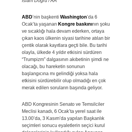
İslam Doğru / AA
ABD
’nin başkenti
Washington
’da 6
Ocak’ta yaşanan
Kongre baskını
nın şoku
ve sıcaklığı hala devam ederken, ortaya
çıkan kaos ülkenin siyasi tarihine atılan bir
çentik olarak kayıtlara geçti bile. Bu tarihi
olayla, ülkede 4 yıldır etkisini sürdüren
“Trumpizm” dalgasının akıbetinin şimdi ne
olacağı, bu hareketin sonunun
başlangıcına mı gelindiği yoksa hala
etkisini sürdürebilir olup olmadığı en çok
merak edilen soruların başında geliyor.
ABD Kongresinin Senato ve Temsilciler
Meclisi kanadı, 6 Ocak’ta yerel saat ile
13.00’da, 3 Kasım’da yapılan Başkanlık
seçimleri sonucu eyaletlerin seçici kurul