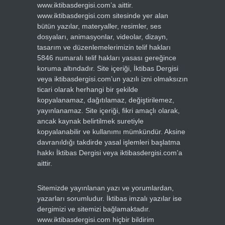
www.iktibasdergisi.com’a aittir.
www.iktibasdergisi.com sitesinde yer alan
bütün yazılar, materyaller, resimler, ses
dosyaları, animasyonlar, videolar, dizayn,
tasarım ve düzenlemelerimizin telif hakları
5846 numaralı telif hakları yasası gereğince
koruma altındadır. Site içeriği, İktibas Dergisi
veya iktibasdergisi.com’un yazılı izni olmaksızın
ticari olarak herhangi bir şekilde
kopyalanamaz, dağıtılamaz, değiştirilemez,
yayınlanamaz. Site içeriği, fikri amaçlı olarak,
ancak kaynak belirtilmek suretiyle
kopyalanabilir ve kullanımı mümkündür. Aksine
davranıldığı takdirde yasal işlemleri başlatma
hakkı İktibas Dergisi veya iktibasdergisi.com’a
aittir.
Sitemizde yayınlanan yazı ve yorumlardan,
yazarları sorumludur. İktibas imzalı yazılar ise
dergimizi ve sitemizi bağlamaktadır.
www.iktibasdergisi.com hiçbir bildirim