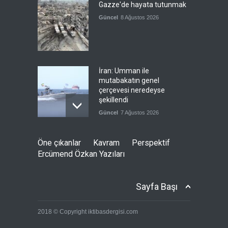
Gazze'de hayata tutunmak
Güncel
8 Ağustos 2026
İran: Umman ile
mutabakatın genel
çerçevesi neredeyse
şekillendi
Güncel
7 Ağustos 2026
Türkiye'nin ABD ile ilişkileri
Öne çıkanlar
Kavram
Perspektif
ve NATO üyeliği
Ercümend Özkan Yazıları
Güncel
7 Ağustos 2026
Sayfa Başı
İspanya'dan İtalya'ya, sınır
2018 © Copyright iktibasdergisi.com
kontrollerini kaldır uyarısı
Güncel
7 Ağustos 2026