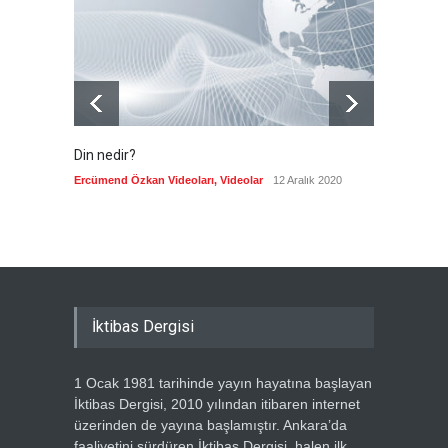
cevap
Güncel
7 Ağustos 2026
Din nedir?
Vefatı
biyogra
Ercümend Özkan Videoları
,
Videolar
12 Aralık 2020
Ercümen
İktibas Dergisi
1 Ocak 1981 tarihinde yayın hayatına başlayan
İktibas Dergisi, 2010 yılından itibaren internet
üzerinden de yayına başlamıştır. Ankara’da
faaliyetini sürdüren İktibas Dergisi, halen ilk