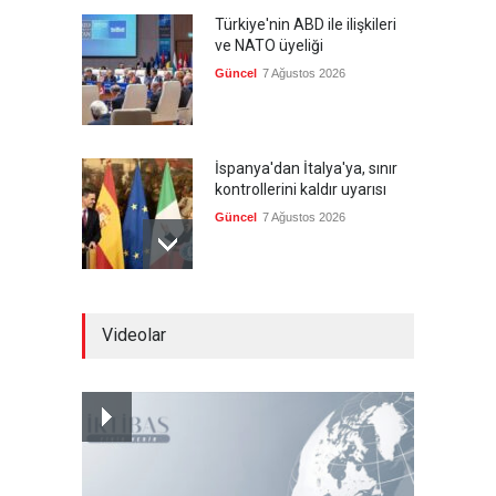
Türkiye'nin ABD ile ilişkileri
ve NATO üyeliği
Güncel
7 Ağustos 2026
İspanya'dan İtalya'ya, sınır
kontrollerini kaldır uyarısı
Güncel
7 Ağustos 2026
Yeni bir üçlü ittifak kuruldu
Videolar
Güncel
7 Ağustos 2026
Fransa'nın sosyal medyaya
yasak talebine ABD'den sert