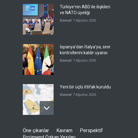
Türkiye'nin ABD ile ilişkileri
ve NATO üyeliği
Güncel
7 Ağustos 2026
İspanya'dan İtalya'ya, sınır
kontrollerini kaldır uyarısı
Güncel
7 Ağustos 2026
Yeni bir üçlü ittifak kuruldu
Güncel
7 Ağustos 2026
Fransa'nın sosyal medyaya
Öne çıkanlar
Kavram
Perspektif
yasak talebine ABD'den sert
Ercümend Özkan Yazıları