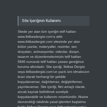
Site İçeriğinin Kullanımı
Sitede yer alan tüm içeriğin telif hakları
www.iktibasdergisi.com’a aittir.
www.iktibasdergisi.com sitesinde yer alan
bütün yazılar, materyaller, resimler, ses
dosyaları, animasyonlar, videolar, dizayn,
tasarım ve düzenlemelerimizin telif hakları
5846 numaralı telif hakları yasası gereğince
koruma altındadır. Site içeriği, İktibas Dergisi
veya iktibasdergisi.com’un yazılı izni olmaksızın
ticari olarak herhangi bir şekilde
kopyalanamaz, dağıtılamaz, değiştirilemez,
yayınlanamaz. Site içeriği, fikri amaçlı olarak,
ancak kaynak belirtilmek suretiyle
kopyalanabilir ve kullanımı mümkündür. Aksine
davranıldığı takdirde yasal işlemleri başlatma
hakkı İktibas Dergisi veya iktibasdergisi.com’a