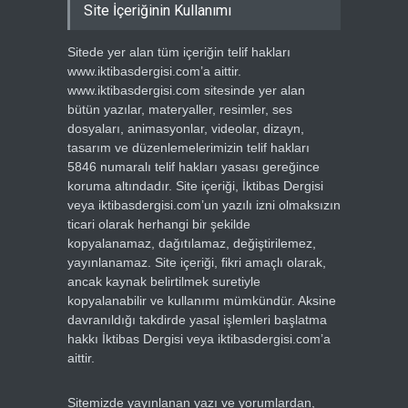
Site İçeriğinin Kullanımı
Sitede yer alan tüm içeriğin telif hakları
www.iktibasdergisi.com’a aittir.
www.iktibasdergisi.com sitesinde yer alan
bütün yazılar, materyaller, resimler, ses
dosyaları, animasyonlar, videolar, dizayn,
tasarım ve düzenlemelerimizin telif hakları
5846 numaralı telif hakları yasası gereğince
koruma altındadır. Site içeriği, İktibas Dergisi
veya iktibasdergisi.com’un yazılı izni olmaksızın
ticari olarak herhangi bir şekilde
kopyalanamaz, dağıtılamaz, değiştirilemez,
yayınlanamaz. Site içeriği, fikri amaçlı olarak,
ancak kaynak belirtilmek suretiyle
kopyalanabilir ve kullanımı mümkündür. Aksine
davranıldığı takdirde yasal işlemleri başlatma
hakkı İktibas Dergisi veya iktibasdergisi.com’a
aittir.
Sitemizde yayınlanan yazı ve yorumlardan,