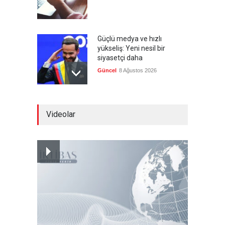
Güçlü medya ve hızlı
yükseliş: Yeni nesil bir
siyasetçi daha
Güncel
8 Ağustos 2026
Infantino'ya Avrupa'dan
Videolar
istifa baskısı
Güncel
8 Ağustos 2026
Kolombiya, solcu Petro'nun
yerine aşırı sağcı Espriella'yı
getirdi
Güncel
8 Ağustos 2026