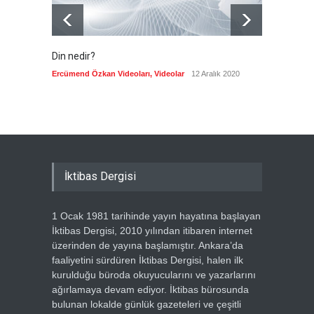
Din nedir?
Vefatı
biyogra
Ercümend Özkan Videoları
,
Videolar
12 Aralık 2020
Ercümen
İktibas Dergisi
1 Ocak 1981 tarihinde yayın hayatına başlayan
İktibas Dergisi, 2010 yılından itibaren internet
üzerinden de yayına başlamıştır. Ankara’da
faaliyetini sürdüren İktibas Dergisi, halen ilk
kurulduğu büroda okuyucularını ve yazarlarını
ağırlamaya devam ediyor. İktibas bürosunda
bulunan lokalde günlük gazeteleri ve çeşitli