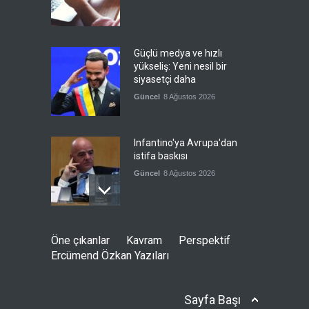
Güçlü medya ve hızlı
yükseliş: Yeni nesil bir
siyasetçi daha
Güncel
8 Ağustos 2026
Infantino'ya Avrupa'dan
istifa baskısı
Güncel
8 Ağustos 2026
Kolombiya, solcu Petro'nun
Öne çıkanlar
Kavram
Perspektif
yerine aşırı sağcı Espriella'yı
Ercümend Özkan Yazıları
getirdi
Güncel
8 Ağustos 2026
Sayfa Başı