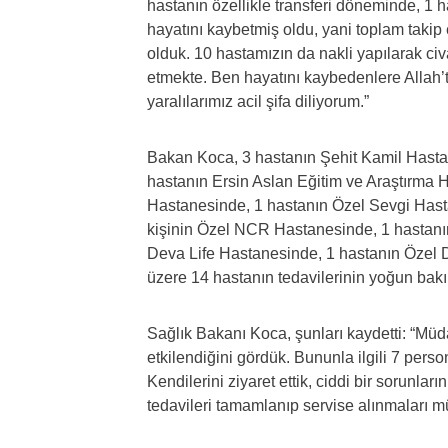
hastanın özellikle transferi döneminde, 1 
hayatını kaybetmiş oldu, yani toplam taki
olduk. 10 hastamızın da nakli yapılarak ci
etmekte. Ben hayatını kaybedenlere Allah’t
yaralılarımız acil şifa diliyorum.”
Bakan Koca, 3 hastanın Şehit Kamil Hasta
hastanın Ersin Aslan Eğitim ve Araştırma 
Hastanesinde, 1 hastanın Özel Sevgi Hast
kişinin Özel NCR Hastanesinde, 1 hastanı
Deva Life Hastanesinde, 1 hastanın Özel D
üzere 14 hastanın tedavilerinin yoğun bakı
Sağlık Bakanı Koca, şunları kaydetti: “Mü
etkilendiğini gördük. Bununla ilgili 7 pers
Kendilerini ziyaret ettik, ciddi bir sorun
tedavileri tamamlanıp servise alınmaları m