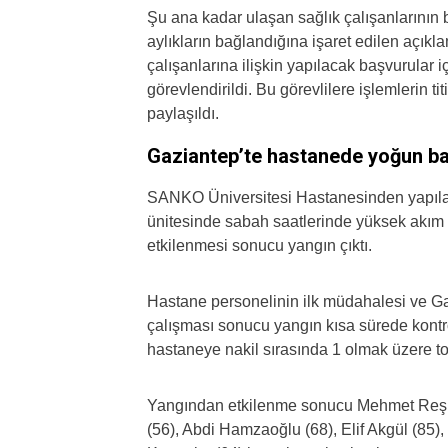
Şu ana kadar ulaşan sağlık çalışanlarının b
aylıkların bağlandığına işaret edilen açık
çalışanlarına ilişkin yapılacak başvurular 
görevlendirildi. Bu görevlilere işlemlerin titi
paylaşıldı.
Gaziantep’te hastanede yoğun bak
SANKO Üniversitesi Hastanesinden yapıla
ünitesinde sabah saatlerinde yüksek akım 
etkilenmesi sonucu yangın çıktı.
Hastane personelinin ilk müdahalesi ve Gaz
çalışması sonucu yangın kısa sürede kontro
hastaneye nakil sırasında 1 olmak üzere to
Yangından etkilenme sonucu Mehmet Reşit 
(56), Abdi Hamzaoğlu (68), Elif Akgül (85)