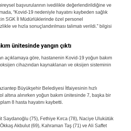
ireysel başvurularının ivedilikle değerlendirildiğine ve
lamada, “Kovid-19 nedeniyle hayatını kaybeden sağlık
için SGK İl Müdürlüklerinde özel personel
zlikle ve hızla sonuçlandırılması talimatı verildi.” bilgisi
ım ünitesinde yangın çıktı
n açıklamaya göre, hastanenin Kovid-19 yoğun bakım
oksijen cihazından kaynaklanan ve oksijen sisteminin
iantep Büyükşehir Belediyesi İtfaiyesinin hızlı
l altına alınırken yoğun bakım ünitesinde 7, başka bir
plam 8 hasta hayatını kaybetti.
Saydanoğlu (75), Fethiye Kırca (78), Naciye Ulukütük
, Ökkaş Akbulut (69), Kahraman Taş (71) ve Ali Saffet