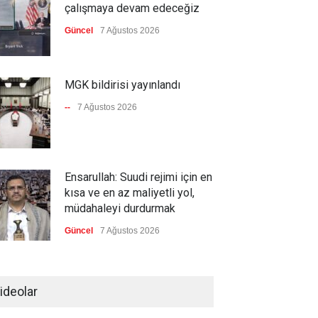
çalışmaya devam edeceğiz
Güncel
7 Ağustos 2026
MGK bildirisi yayınlandı
--
7 Ağustos 2026
Ensarullah: Suudi rejimi için en
kısa ve en az maliyetli yol,
müdahaleyi durdurmak
Güncel
7 Ağustos 2026
Ensarullah, Suudi destekli
eski rejimin askerlerini vurdu
ideolar
--
7 Ağustos 2026