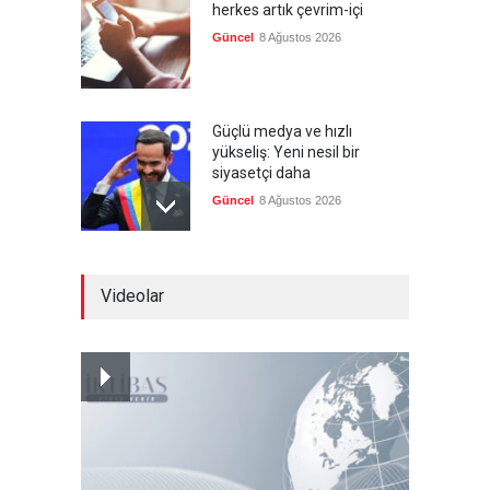
herkes artık çevrim-içi
Güncel
8 Ağustos 2026
Güçlü medya ve hızlı
yükseliş: Yeni nesil bir
siyasetçi daha
Güncel
8 Ağustos 2026
Infantino'ya Avrupa'dan
Videolar
istifa baskısı
Güncel
8 Ağustos 2026
Kolombiya, solcu Petro'nun
yerine aşırı sağcı Espriella'yı
getirdi
Güncel
8 Ağustos 2026