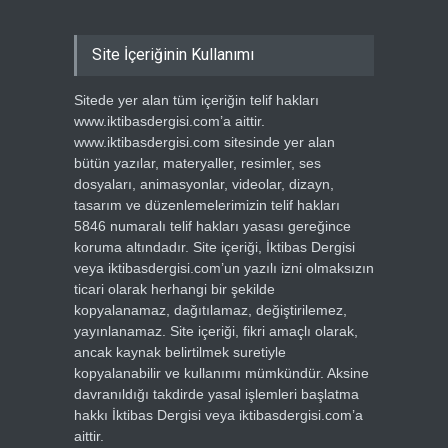
Site İçeriğinin Kullanımı
Sitede yer alan tüm içeriğin telif hakları
www.iktibasdergisi.com’a aittir.
www.iktibasdergisi.com sitesinde yer alan
bütün yazılar, materyaller, resimler, ses
dosyaları, animasyonlar, videolar, dizayn,
tasarım ve düzenlemelerimizin telif hakları
5846 numaralı telif hakları yasası gereğince
koruma altındadır. Site içeriği, İktibas Dergisi
veya iktibasdergisi.com’un yazılı izni olmaksızın
ticari olarak herhangi bir şekilde
kopyalanamaz, dağıtılamaz, değiştirilemez,
yayınlanamaz. Site içeriği, fikri amaçlı olarak,
ancak kaynak belirtilmek suretiyle
kopyalanabilir ve kullanımı mümkündür. Aksine
davranıldığı takdirde yasal işlemleri başlatma
hakkı İktibas Dergisi veya iktibasdergisi.com’a
aittir.