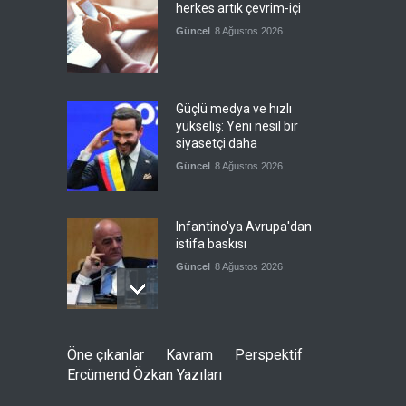
herkes artık çevrim-içi
Güncel
8 Ağustos 2026
Güçlü medya ve hızlı
yükseliş: Yeni nesil bir
siyasetçi daha
Güncel
8 Ağustos 2026
Infantino'ya Avrupa'dan
istifa baskısı
Güncel
8 Ağustos 2026
Kolombiya, solcu Petro'nun
Öne çıkanlar
Kavram
Perspektif
yerine aşırı sağcı Espriella'yı
Ercümend Özkan Yazıları
getirdi
Güncel
8 Ağustos 2026