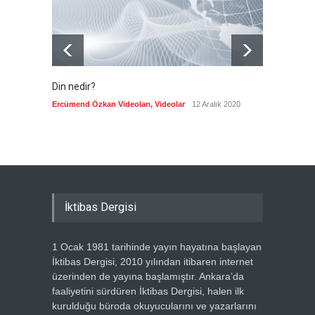
Din nedir?
Vefatı
biyogra
Ercümend Özkan Videoları
,
Videolar
12 Aralık 2020
Ercümen
İktibas Dergisi
1 Ocak 1981 tarihinde yayın hayatına başlayan
İktibas Dergisi, 2010 yılından itibaren internet
üzerinden de yayına başlamıştır. Ankara’da
faaliyetini sürdüren İktibas Dergisi, halen ilk
kurulduğu büroda okuyucularını ve yazarlarını