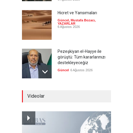
Hicret ve Yansımaları
Güncel
,
Mustafa Bozacı
,
YAZARLAR
6 Ağustos 2026
Pezeşkiyan el-Hayye ile
görüştü: Tüm kararlarınızı
destekleyeceğiz
Güncel
6 Ağustos 2026
İsrail şirketi Volkswagen
Videolar
fabrikasında silah üretecek
Güncel
6 Ağustos 2026
Pentagon'un Güney Kore'de