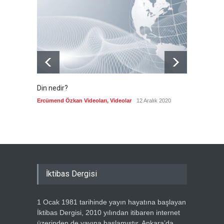
gerçek mühimmatla
tatbikatı
--
6 Ağustos 2026
Din nedir?
Vefatı
biyogra
Ercümend Özkan Videoları
,
Videolar
12 Aralık 2020
Ercümen
İktibas Dergisi
1 Ocak 1981 tarihinde yayın hayatına başlayan
İktibas Dergisi, 2010 yılından itibaren internet
üzerinden de yayına başlamıştır. Ankara’da