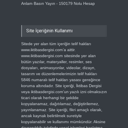
Anlam Basın Yayın - 150179 Nolu Hesap
Site İçeriğinin Kullanımı
Sitede yer alan tüm içeriğin telif hakları
www.iktibasdergisi.com’a aittir.
www.iktibasdergisi.com sitesinde yer alan
bütün yazılar, materyaller, resimler, ses
dosyaları, animasyonlar, videolar, dizayn,
tasarım ve düzenlemelerimizin telif hakları
5846 numaralı telif hakları yasası gereğince
koruma altındadır. Site içeriği, İktibas Dergisi
veya iktibasdergisi.com’un yazılı izni olmaksızın
ticari olarak herhangi bir şekilde
kopyalanamaz, dağıtılamaz, değiştirilemez,
yayınlanamaz. Site içeriği, fikri amaçlı olarak,
ancak kaynak belirtilmek suretiyle
kopyalanabilir ve kullanımı mümkündür. Aksine
davranıldığı takdirde yasal işlemleri başlatma