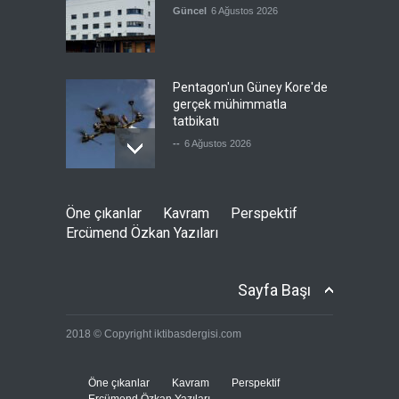
Güncel
6 Ağustos 2026
Pentagon'un Güney Kore'de
gerçek mühimmatla
tatbikatı
--
6 Ağustos 2026
Siyonist katil, İran'a tek
Öne çıkanlar
Kavram
Perspektif
başına saldırmaktan söz etti
Ercümend Özkan Yazıları
Güncel
6 Ağustos 2026
Sayfa Başı
Ukrayna, Rusya’nın lojistik
2018 © Copyright iktibasdergisi.com
depolarını vuruyor
Güncel
6 Ağustos 2026
Öne çıkanlar
Kavram
Perspektif