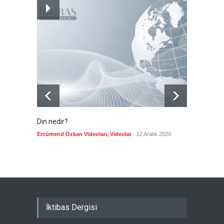
Trump: Bu bir satranç oyunu
gibi
--
10 Ağustos 2026
Din nedir?
Vefatı
biyogra
Ercümend Özkan Videoları
,
Videolar
12 Aralık 2020
Ercümen
İktibas Dergisi