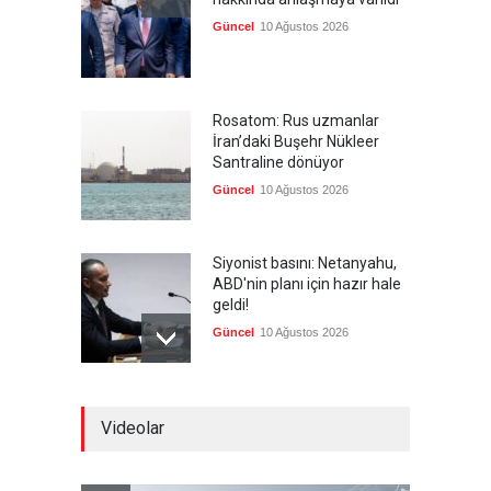
Güncel
10 Ağustos 2026
Rosatom: Rus uzmanlar
İran’daki Buşehr Nükleer
Santraline dönüyor
Güncel
10 Ağustos 2026
Siyonist basını: Netanyahu,
ABD'nin planı için hazır hale
geldi!
Güncel
10 Ağustos 2026
İbretlik Bir Hadise: Gülistan
Videolar
Doku Cinayeti
Güncel
,
Şükrü Hüseyinoğlu
,
YAZARLAR
10 Ağustos 2026