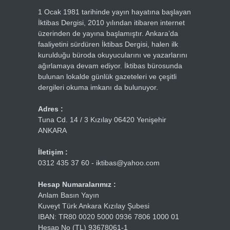
1 Ocak 1981 tarihinde yayın hayatına başlayan
İktibas Dergisi, 2010 yılından itibaren internet
üzerinden de yayına başlamıştır. Ankara’da
faaliyetini sürdüren İktibas Dergisi, halen ilk
kurulduğu büroda okuyucularını ve yazarlarını
ağırlamaya devam ediyor. İktibas bürosunda
bulunan lokalde günlük gazeteleri ve çeşitli
dergileri okuma imkanı da bulunuyor.
Adres :
Tuna Cd. 14 / 3 Kızılay 06420 Yenişehir
ANKARA
İletişim :
0312 435 37 60 - iktibas@yahoo.com
Hesap Numaralarımız :
Anlam Basın Yayın
Kuveyt Türk Ankara Kızılay Şubesi
IBAN: TR80 0020 5000 0936 7806 1000 01
Hesap No (TL) 93678061-1