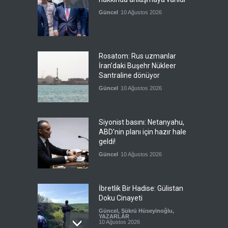
Güncel
10 Ağustos 2026
Rosatom: Rus uzmanlar
İran’daki Buşehr Nükleer
Santraline dönüyor
Güncel
10 Ağustos 2026
Siyonist basını: Netanyahu,
ABD'nin planı için hazır hale
geldi!
Güncel
10 Ağustos 2026
İbretlik Bir Hadise: Gülistan
Doku Cinayeti
Güncel
,
Şükrü Hüseyinoğlu
,
YAZARLAR
10 Ağustos 2026