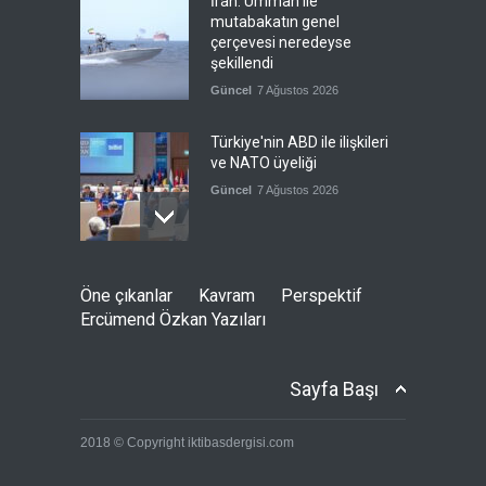
İran: Umman ile
mutabakatın genel
çerçevesi neredeyse
şekillendi
Güncel
7 Ağustos 2026
Türkiye'nin ABD ile ilişkileri
ve NATO üyeliği
Güncel
7 Ağustos 2026
İspanya'dan İtalya'ya, sınır
Öne çıkanlar
Kavram
Perspektif
kontrollerini kaldır uyarısı
Ercümend Özkan Yazıları
Güncel
7 Ağustos 2026
Sayfa Başı
Yeni bir üçlü ittifak kuruldu
2018 © Copyright iktibasdergisi.com
Güncel
7 Ağustos 2026