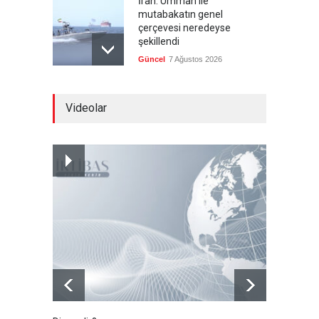
İran: Umman ile
mutabakatın genel
çerçevesi neredeyse
şekillendi
Güncel
7 Ağustos 2026
Türkiye'nin ABD ile ilişkileri
Videolar
ve NATO üyeliği
Güncel
7 Ağustos 2026
İspanya'dan İtalya'ya, sınır
kontrollerini kaldır uyarısı
Güncel
7 Ağustos 2026