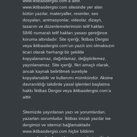
www.iktibasdergisi.com’a aittir.
www.iktibasdergisi.com sitesinde yer alan
bütün yazılar, materyaller, resimler, ses
dosyaları, animasyonlar, videolar, dizayn,
tasarım ve düzenlemelerimizin telif hakları
5846 numaralı telif hakları yasası gereğince
koruma altındadır. Site içeriği, İktibas Dergisi
veya iktibasdergisi.com’un yazılı izni olmaksızın
ticari olarak herhangi bir şekilde
kopyalanamaz, dağıtılamaz, değiştirilemez,
yayınlanamaz. Site içeriği, fikri amaçlı olarak,
ancak kaynak belirtilmek suretiyle
kopyalanabilir ve kullanımı mümkündür. Aksine
davranıldığı takdirde yasal işlemleri başlatma
hakkı İktibas Dergisi veya iktibasdergisi.com’a
aittir.
Sitemizde yayınlanan yazı ve yorumlardan,
yazarları sorumludur. İktibas imzalı yazılar ise
dergimizi ve sitemizi bağlamaktadır.
www.iktibasdergisi.com hiçbir bildirim