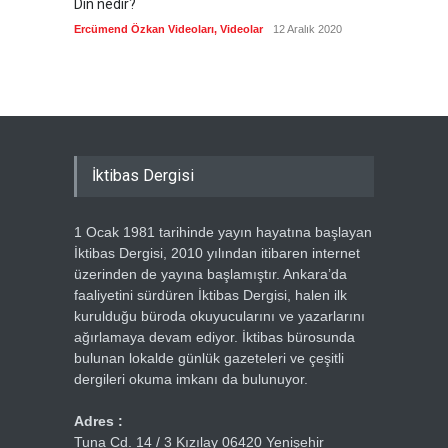
Din nedir?
Vefatı
biyogra
Ercümend Özkan Videoları
,
Videolar
12 Aralık 2020
Ercümen
İktibas Dergisi
1 Ocak 1981 tarihinde yayın hayatına başlayan
İktibas Dergisi, 2010 yılından itibaren internet
üzerinden de yayına başlamıştır. Ankara’da
faaliyetini sürdüren İktibas Dergisi, halen ilk
kurulduğu büroda okuyucularını ve yazarlarını
ağırlamaya devam ediyor. İktibas bürosunda
bulunan lokalde günlük gazeteleri ve çeşitli
dergileri okuma imkanı da bulunuyor.
Adres :
Tuna Cd. 14 / 3 Kızılay 06420 Yenişehir