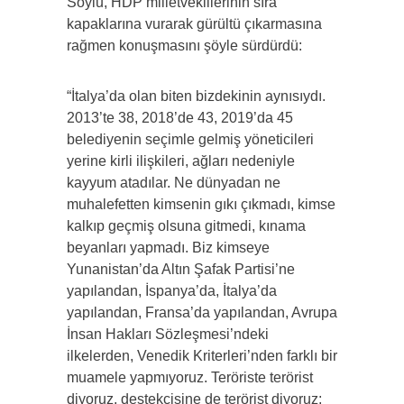
Soylu, HDP milletvekillerinin sıra
kapaklarına vurarak gürültü çıkarmasına
rağmen konuşmasını şöyle sürdürdü:
“İtalya’da olan biten bizdekinin aynısıydı.
2013’te 38, 2018’de 43, 2019’da 45
belediyenin seçimle gelmiş yöneticileri
yerine kirli ilişkileri, ağları nedeniyle
kayyum atadılar. Ne dünyadan ne
muhalefetten kimsenin gıkı çıkmadı, kimse
kalkıp geçmiş olsuna gitmedi, kınama
beyanları yapmadı. Biz kimseye
Yunanistan’da Altın Şafak Partisi’ne
yapılandan, İspanya’da, İtalya’da
yapılandan, Fransa’da yapılandan, Avrupa
İnsan Hakları Sözleşmesi’ndeki
ilkelerden, Venedik Kriterleri’nden farklı bir
muamele yapmıyoruz. Teröriste terörist
diyoruz, destekçisine de terörist diyoruz;