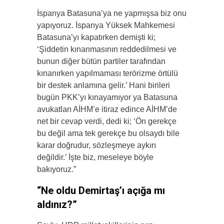
İspanya Batasuna’ya ne yapmışsa biz onu
yapıyoruz. İspanya Yüksek Mahkemesi
Batasuna’yı kapatırken demişti ki;
‘Şiddetin kınanmasının reddedilmesi ve
bunun diğer bütün partiler tarafından
kınanırken yapılmaması terörizme örtülü
bir destek anlamına gelir.’ Hani birileri
bugün PKK’yı kınayamıyor ya Batasuna
avukatları AİHM’e itiraz edince AİHM’de
net bir cevap verdi, dedi ki; ‘Ön gerekçe
bu değil ama tek gerekçe bu olsaydı bile
karar doğrudur, sözleşmeye aykırı
değildir.’ İşte biz, meseleye böyle
bakıyoruz.”
“Ne oldu Demirtaş’ı açığa mı
aldınız?”