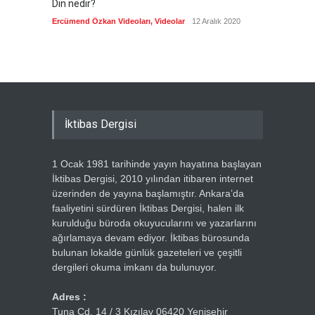
Din nedir?
Vefatı
biyogra
Ercümend Özkan Videoları
,
Videolar
12 Aralık 2020
Ercümen
İktibas Dergisi
1 Ocak 1981 tarihinde yayın hayatına başlayan
İktibas Dergisi, 2010 yılından itibaren internet
üzerinden de yayına başlamıştır. Ankara’da
faaliyetini sürdüren İktibas Dergisi, halen ilk
kurulduğu büroda okuyucularını ve yazarlarını
ağırlamaya devam ediyor. İktibas bürosunda
bulunan lokalde günlük gazeteleri ve çeşitli
dergileri okuma imkanı da bulunuyor.
Adres :
Tuna Cd. 14 / 3 Kızılay 06420 Yenişehir