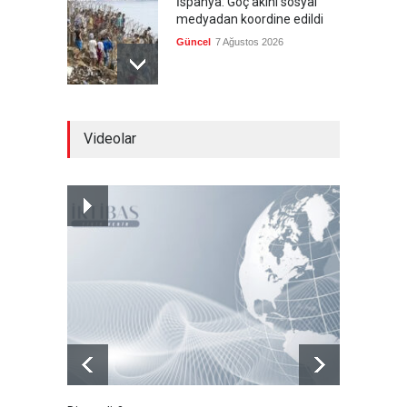
İspanya: Göç akını sosyal
medyadan koordine edildi
Güncel
7 Ağustos 2026
Meta'ya, çocukların ruh
Videolar
sağlığını bozuyorsun cezası
Güncel
7 Ağustos 2026
Futbol endüstrisinde kavga
devam ediyor
Güncel
7 Ağustos 2026