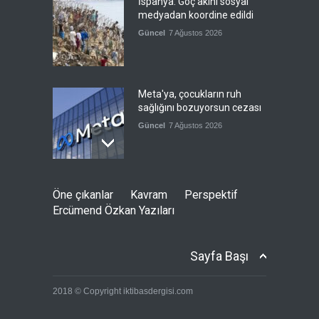
İspanya: Göç akını sosyal
medyadan koordine edildi
Güncel
7 Ağustos 2026
Meta'ya, çocukların ruh
sağlığını bozuyorsun cezası
Güncel
7 Ağustos 2026
Futbol endüstrisinde kavga
Öne çıkanlar
Kavram
Perspektif
devam ediyor
Ercümend Özkan Yazıları
Güncel
7 Ağustos 2026
Sayfa Başı
Suudi Arabistan, Türkiye ve
2018 © Copyright iktibasdergisi.com
Pakistan savunma
anlaşması imzalayacak