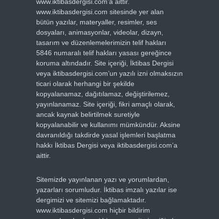
www.iktibasdergisi.com’a aittir.
www.iktibasdergisi.com sitesinde yer alan
bütün yazılar, materyaller, resimler, ses
dosyaları, animasyonlar, videolar, dizayn,
tasarım ve düzenlemelerimizin telif hakları
5846 numaralı telif hakları yasası gereğince
koruma altındadır. Site içeriği, İktibas Dergisi
veya iktibasdergisi.com’un yazılı izni olmaksızın
ticari olarak herhangi bir şekilde
kopyalanamaz, dağıtılamaz, değiştirilemez,
yayınlanamaz. Site içeriği, fikri amaçlı olarak,
ancak kaynak belirtilmek suretiyle
kopyalanabilir ve kullanımı mümkündür. Aksine
davranıldığı takdirde yasal işlemleri başlatma
hakkı İktibas Dergisi veya iktibasdergisi.com’a
aittir.
Sitemizde yayınlanan yazı ve yorumlardan,
yazarları sorumludur. İktibas imzalı yazılar ise
dergimizi ve sitemizi bağlamaktadır.
www.iktibasdergisi.com hiçbir bildirim