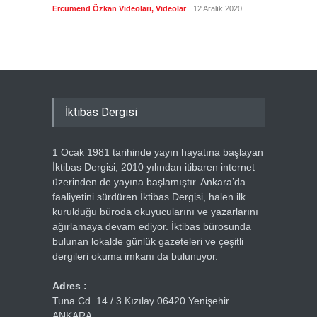
biyogra
Ercümend Özkan Videoları
,
Videolar
12 Aralık 2020
Ercümen
İktibas Dergisi
1 Ocak 1981 tarihinde yayın hayatına başlayan
İktibas Dergisi, 2010 yılından itibaren internet
üzerinden de yayına başlamıştır. Ankara’da
faaliyetini sürdüren İktibas Dergisi, halen ilk
kurulduğu büroda okuyucularını ve yazarlarını
ağırlamaya devam ediyor. İktibas bürosunda
bulunan lokalde günlük gazeteleri ve çeşitli
dergileri okuma imkanı da bulunuyor.
Adres :
Tuna Cd. 14 / 3 Kızılay 06420 Yenişehir
ANKARA