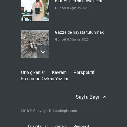
müttefikleri bir araya geldi'
Güncel
8 Ağustos 2026
Gazze'de hayata tutunmak
Güncel
8 Ağustos 2026
İran: Umman ile
Öne çıkanlar
Kavram
Perspektif
mutabakatın genel
Ercümend Özkan Yazıları
çerçevesi neredeyse
şekillendi
Güncel
7 Ağustos 2026
Sayfa Başı
Türkiye'nin ABD ile ilişkileri
2018 © Copyright iktibasdergisi.com
ve NATO üyeliği
Güncel
7 Ağustos 2026
Öne çıkanlar
Kavram
Perspektif