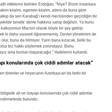
ir ettiklerini belirten Erdoğan, “Niye? Bizim insanlara
 hakim kılalım, egemen kılalım, adımı da buna göre
Kalkıp da sen Karabağ’ı kendi meclisinden geçirdiğin bir
bu şekilde tanıdık’ deme hakkına sahip değilsin. Ya bunu
 kalkıyorsun Macron olarak böyle bir şey getirip
k ki daha siyaseti öğrenememiş. Devlet yönetimini de
lur, bunu da bilmiyor. Yarın bana kızacak, belki bu
olsa biz hakkı söylemek zorundayız. Bunu
ız ama bunları başaracağız.” ifadelerini kullandı.
pı konularında çok ciddi adımlar atacak”
törenler ve heyecanın Azerbaycan’da farklı bir
ölgede alt ve üstyapı konularında çok ciddi adımlar
lendirmelerde bulundu: