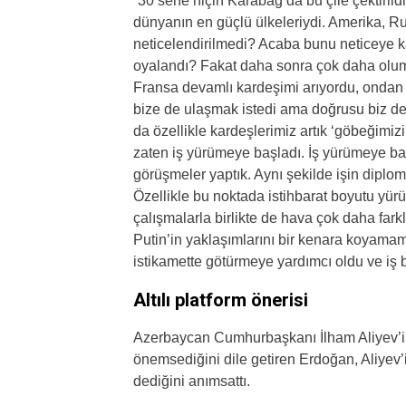
“30 sene niçin Karabağ’da bu çile çektiril
dünyanın en güçlü ülkeleriydi. Amerika, R
neticelendirilmedi? Acaba bunu neticeye 
oyalandı? Fakat daha sonra çok daha olum
Fransa devamlı kardeşimi arıyordu, ondan 
bize de ulaşmak istedi ama doğrusu biz de
da özellikle kardeşlerimiz artık ‘göbeğimizi 
zaten iş yürümeye başladı. İş yürümeye ba
görüşmeler yaptık. Aynı şekilde işin diplo
Özellikle bu noktada istihbarat boyutu yü
çalışmalarla birlikte de hava çok daha far
Putin’in yaklaşımlarını bir kenara koyama
istikamette götürmeye yardımcı oldu ve iş
Altılı platform önerisi
Azerbaycan Cumhurbaşkanı İlham Aliyev’in 
önemsediğini dile getiren Erdoğan, Aliyev’in 
dediğini anımsattı.