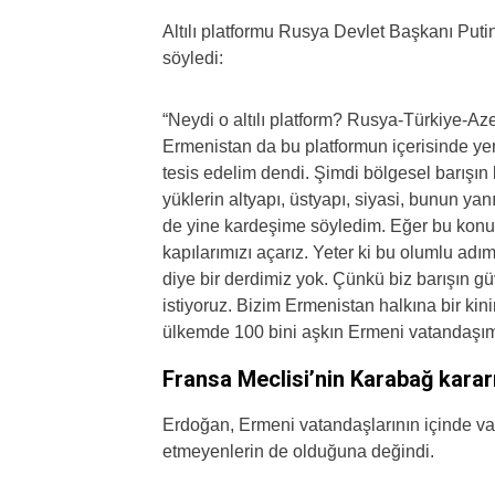
Altılı platformu Rusya Devlet Başkanı Puti
söyledi:
“Neydi o altılı platform? Rusya-Türkiye-Az
Ermenistan da bu platformun içerisinde yer a
tesis edelim dendi. Şimdi bölgesel barışın 
yüklerin altyapı, üstyapı, siyasi, bunun ya
de yine kardeşime söyledim. Eğer bu konuda
kapılarımızı açarız. Yeter ki bu olumlu adım
diye bir derdimiz yok. Çünkü biz barışın gü
istiyoruz. Bizim Ermenistan halkına bir kin
ülkemde 100 bini aşkın Ermeni vatandaşım
Fransa Meclisi’nin Karabağ karar
Erdoğan, Ermeni vatandaşlarının içinde va
etmeyenlerin de olduğuna değindi.