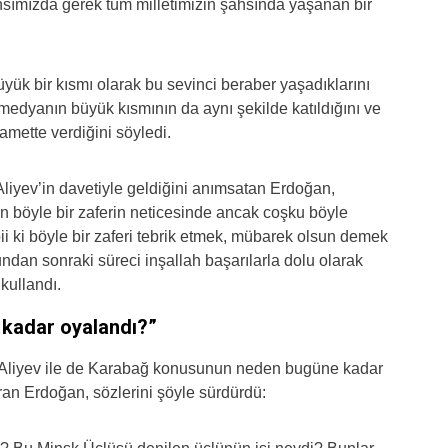
ahsımızda gerek tüm milletimizin şahsında yaşanan bir
k bir kısmı olarak bu sevinci beraber yaşadıklarını
medyanın büyük kısmının da aynı şekilde katıldığını ve
kamette verdiğini söyledi.
iyev’in davetiyle geldiğini anımsatan Erdoğan,
böyle bir zaferin neticesinde ancak coşku böyle
ii ki böyle bir zaferi tebrik etmek, mübarek olsun demek
dan sonraki süreci inşallah başarılarla dolu olarak
 kullandı.
 kadar oyalandı?”
liyev ile de Karabağ konusunun neden bugüne kadar
ran Erdoğan, sözlerini şöyle sürdürdü: