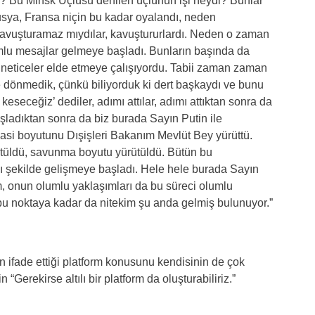
di? Bu Minsk Üçlüsü denilen üçlünün işi neydi? Bunlar
usya, Fransa niçin bu kadar oyalandı, neden
kavuşturamaz mıydılar, kavuştururlardı. Neden o zaman
lu mesajlar gelmeye başladı. Bunların başında da
neticeler elde etmeye çalışıyordu. Tabii zaman zaman
 dönmedik, çünkü biliyorduk ki dert başkaydı ve bunu
keseceğiz’ dediler, adımı attılar, adımı attıktan sonra da
şladıktan sonra da biz burada Sayın Putin ile
masi boyutunu Dışişleri Bakanım Mevlüt Bey yürüttü.
rütüldü, savunma boyutu yürütüldü. Bütün bu
klı şekilde gelişmeye başladı. Hele hele burada Sayın
m, onun olumlu yaklaşımları da bu süreci olumlu
 bu noktaya kadar da nitekim şu anda gelmiş bulunuyor.”
ifade ettiği platform konusunu kendisinin de çok
“Gerekirse altılı bir platform da oluşturabiliriz.”