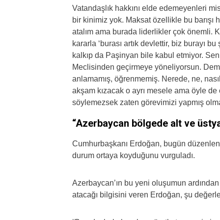
Vatandaşlık hakkını elde edemeyenleri misaf
bir kinimiz yok. Maksat özellikle bu barışı
atalım ama burada liderlikler çok önemli. 
kararla ‘burası artık devlettir, biz burayı 
kalkıp da Paşinyan bile kabul etmiyor. Sen
Meclisinden geçirmeye yöneliyorsun. Deme
anlamamış, öğrenmemiş. Nerede, ne, nasıl o
akşam kızacak o ayrı mesele ama öyle de 
söylemezsek zaten görevimizi yapmış olmay
“Azerbaycan bölgede alt ve üstya
Cumhurbaşkanı Erdoğan, bugün düzenlenen 
durum ortaya koyduğunu vurguladı.
Azerbaycan’ın bu yeni oluşumun ardından b
atacağı bilgisini veren Erdoğan, şu değer