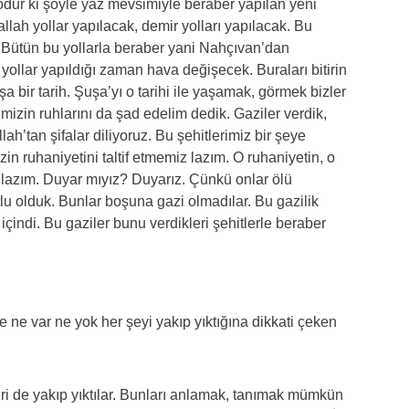
odur ki şöyle yaz mevsimiyle beraber yapılan yeni
lah yollar yapılacak, demir yolları yapılacak. Bu
 Bütün bu yollarla beraber yani Nahçıvan’dan
ollar yapıldığı zaman hava değişecek. Buraları bitirin
 bir tarih. Şuşa’yı o tarihi ile yaşamak, görmek bizler
imizin ruhlarını da şad edelim dedik. Gaziler verdik,
llah’tan şifalar diliyoruz. Bu şehitlerimiz bir şeye
zin ruhaniyetini taltif etmemiz lazım. O ruhaniyetin, o
azım. Duyar mıyız? Duyarız. Çünkü onlar ölü
tlu olduk. Bunlar boşuna gazi olmadılar. Bu gazilik
indi. Bu gaziler bunu verdikleri şehitlerle beraber
 ne var ne yok her şeyi yakıp yıktığına dikkati çeken
eleri de yakıp yıktılar. Bunları anlamak, tanımak mümkün