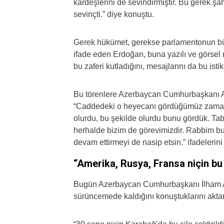
kardeşlerini de sevindirmiştir. Bu gerek ş
sevinçti.” diye konuştu.
Gerek hükümet, gerekse parlamentonun büyü
ifade eden Erdoğan, buna yazılı ve görsel 
bu zaferi kutladığını, mesajlarını da bu isti
Bu törenlere Azerbaycan Cumhurbaşkanı Al
“Caddedeki o heyecanı gördüğümüz zaman 
olurdu, bu şekilde olurdu bunu gördük. Tab
herhalde bizim de görevimizdir. Rabbim bun
devam ettirmeyi de nasip etsin.” ifadelerini
“Amerika, Rusya, Fransa niçin bu
Bugün Azerbaycan Cumhurbaşkanı İlham A
sürüncemede kaldığını konuştuklarını akta