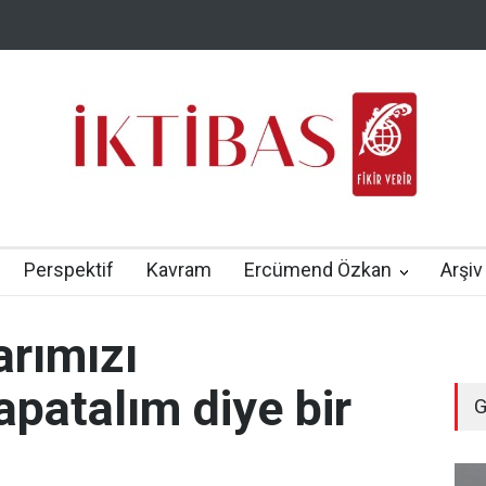
Perspektif
Kavram
Ercümend Özkan
Arşiv
arımızı
apatalım diye bir
G