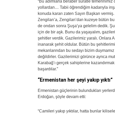
“Bu adımlarla beraber süratle temennimiz 
yollardan… Tabii öğrendiğim kadarıyla inşal
konuda kararı zaten Sayın Başkan vermiş.
Zengilan’a, Zengilan’dan kuzeye bütün bu y
de ondan sonra Şuşa’ya gelelim dedik. Şuşa
için de bir aşk. Bunu da yaşayalım, gaziler
şehitler verdik. Gazilerimiz yaralı. Onlara A
inanarak şehit oldular. Bütün bu şehitlerimi
mekanlarından bu sedayı bizim duymamız l
değildirler. Gazilerimizi görünce ayrıca mu
Karabağ’ı gerçek sahiplerine kazandırmak iç
başardılar.”
“Ermenistan her şeyi yakıp yıktı”
Ermenistan güçlerinin bulundukları yerlerde
Erdoğan, şöyle devam etti:
“Camileri yakıp yıktılar, hatta bunlar kilis