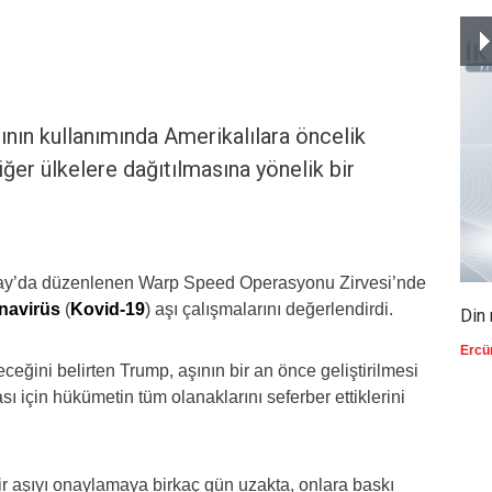
nın kullanımında Amerikalılara öncelik
ğer ülkelere dağıtılmasına yönelik bir
ay’da düzenlenen Warp Speed Operasyonu Zirvesi’nde
onavirüs
(
Kovid-19
) aşı çalışmalarını değerlendirdi.
Din 
Ercü
ceğini belirten Trump, aşının bir an önce geliştirilmesi
ı için hükümetin tüm olanaklarını seferber ettiklerini
ir aşıyı onaylamaya birkaç gün uzakta, onlara baskı