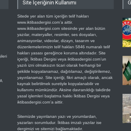
Site İçeriğinin Kullanımı
G
Sitede yer alan tüm içeriğin telif hakları
www.iktibasdergisi.com’a aittir.
www.iktibasdergisi.com sitesinde yer alan bütün
yazılar, materyaller, resimler, ses dosyaları,
animasyonlar, videolar, dizayn, tasarım ve
düzenlemelerimizin telif hakları 5846 numaralı telif
hakları yasası gereğince koruma altındadır. Site
leri
içeriği, İktibas Dergisi veya iktibasdergisi.com’un
yazılı izni olmaksızın ticari olarak herhangi bir
şekilde kopyalanamaz, dağıtılamaz, değiştirilemez,
yayınlanamaz. Site içeriği, fikri amaçlı olarak, ancak
RA
kaynak belirtilmek suretiyle kopyalanabilir ve
kullanımı mümkündür. Aksine davranıldığı takdirde
yasal işlemleri başlatma hakkı İktibas Dergisi veya
iktibasdergisi.com’a aittir.
Sitemizde yayınlanan yazı ve yorumlardan,
yazarları sorumludur. İktibas imzalı yazılar ise
dergimizi ve sitemizi bağlamaktadır.