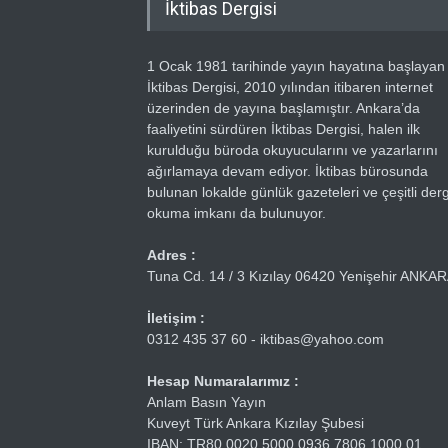
İktibas Dergisi
1 Ocak 1981 tarihinde yayın hayatına başlayan
İktibas Dergisi, 2010 yılından itibaren internet
üzerinden de yayına başlamıştır. Ankara’da
faaliyetini sürdüren İktibas Dergisi, halen ilk
kurulduğu büroda okuyucularını ve yazarlarını
ağırlamaya devam ediyor. İktibas bürosunda
bulunan lokalde günlük gazeteleri ve çeşitli dergi
okuma imkanı da bulunuyor.
Adres :
Tuna Cd. 14 / 3 Kızılay 06420 Yenişehir ANKA
İletişim :
0312 435 37 60 - iktibas@yahoo.com
Hesap Numaralarımız :
Anlam Basın Yayın
Kuveyt Türk Ankara Kızılay Şubesi
IBAN: TR80 0020 5000 0936 7806 1000 01