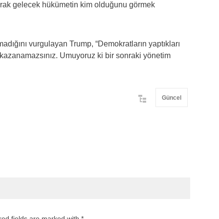
larak gelecek hükümetin kim olduğunu görmek
adığını vurgulayan Trump, “Demokratların yaptıkları
 kazanamazsınız. Umuyoruz ki bir sonraki yönetim
Güncel
red fields are marked with *