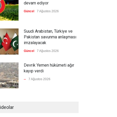
devam ediyor
Güncel
7 Ağustos 2026
Suudi Arabistan, Türkiye ve
Pakistan savunma anlaşması
imzalayacak
Güncel
7 Ağustos 2026
Devrik Yemen hükümeti ağır
kayıp verdi
--
7 Ağustos 2026
İsrail'in tehdidi sonrası ABD,
yakıt ikmal uçaklarını geri
ideolar
çekmeye başladı