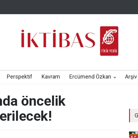
Perspektif
Kavram
Ercümend Özkan
Arşiv
nda öncelik
erilecek!
G