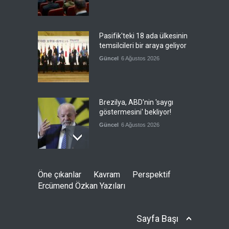
Pasifik'teki 18 ada ülkesinin
temsilcileri bir araya geliyor
Güncel
6 Ağustos 2026
Brezilya, ABD'nin 'saygı
göstermesini' bekliyor!
Güncel
6 Ağustos 2026
Japonya, nükleer silah
Öne çıkanlar
Kavram
Perspektif
karşıtlığını teyid etmedi
Ercümend Özkan Yazıları
Güncel
6 Ağustos 2026
Sayfa Başı