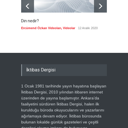
Din nedir?
Vefatı
biyogra
Ercümend Özkan Videoları
,
Videolar
12 Aralık 2020
Ercümen
İktibas Dergisi
1 Ocak 1981 tarihinde yayın hayatına başlayan
İktibas Dergisi, 2010 yılından itibaren internet
üzerinden de yayına başlamıştır. Ankara’da
faaliyetini sürdüren İktibas Dergisi, halen ilk
kurulduğu büroda okuyucularını ve yazarlarını
ağırlamaya devam ediyor. İktibas bürosunda
bulunan lokalde günlük gazeteleri ve çeşitli