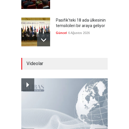
Pasifik'teki 18 ada ülkesinin
temsilcileri bir araya geliyor
Güncel
6 Ağustos 2026
Brezilya, ABD'nin 'saygı
Videolar
göstermesini' bekliyor!
Güncel
6 Ağustos 2026
Japonya, nükleer silah
karşıtlığını teyid etmedi
Güncel
6 Ağustos 2026