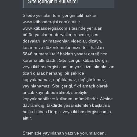
Site İçeriğinin Kullanımı
Sitede yer alan tüm içeriğin telif hakları
www.iktibasdergisi.com’a aittir.
www.iktibasdergisi.com sitesinde yer alan
bütün yazılar, materyaller, resimler, ses
dosyaları, animasyonlar, videolar, dizayn,
tasarım ve düzenlemelerimizin telif hakları
5846 numaralı telif hakları yasası gereğince
koruma altındadır. Site içeriği, İktibas Dergisi
veya iktibasdergisi.com’un yazılı izni olmaksızın
ticari olarak herhangi bir şekilde
kopyalanamaz, dağıtılamaz, değiştirilemez,
yayınlanamaz. Site içeriği, fikri amaçlı olarak,
ancak kaynak belirtilmek suretiyle
kopyalanabilir ve kullanımı mümkündür. Aksine
davranıldığı takdirde yasal işlemleri başlatma
hakkı İktibas Dergisi veya iktibasdergisi.com’a
aittir.
Sitemizde yayınlanan yazı ve yorumlardan,