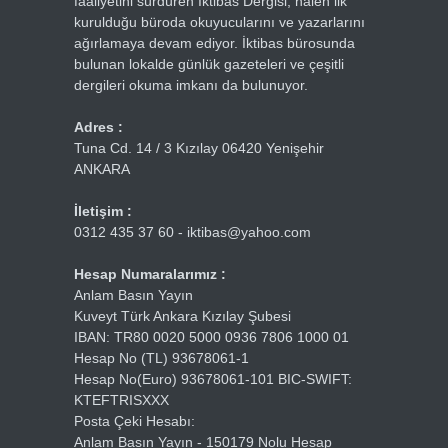
faaliyetini sürdüren İktibas Dergisi, halen ilk
kurulduğu büroda okuyucularını ve yazarlarını
ağırlamaya devam ediyor. İktibas bürosunda
bulunan lokalde günlük gazeteleri ve çeşitli
dergileri okuma imkanı da bulunuyor.
Adres :
Tuna Cd. 14 / 3 Kızılay 06420 Yenişehir
ANKARA
İletişim :
0312 435 37 60 - iktibas@yahoo.com
Hesap Numaralarımız :
Anlam Basın Yayın
Kuveyt Türk Ankara Kızılay Şubesi
IBAN: TR80 0020 5000 0936 7806 1000 01
Hesap No (TL) 93678061-1
Hesap No(Euro) 93678061-101 BIC-SWIFT:
KTEFTRISXXX
Posta Çeki Hesabı:
Anlam Basın Yayın - 150179 Nolu Hesap