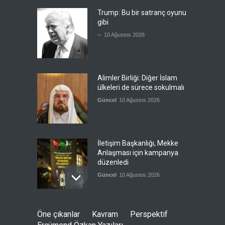
Trump: Bu bir satranç oyunu
gibi
--
10 Ağustos 2026
Alimler Birliği: Diğer İslam
ülkeleri de sürece sokulmalı
Güncel
10 Ağustos 2026
İletişim Başkanlığı, Mekke
Anlaşması için kampanya
düzenledi
Güncel
10 Ağustos 2026
Yemen'de devrik hükümet,
Öne çıkanlar
Kavram
Perspektif
İHA'larla mücadele ediyor