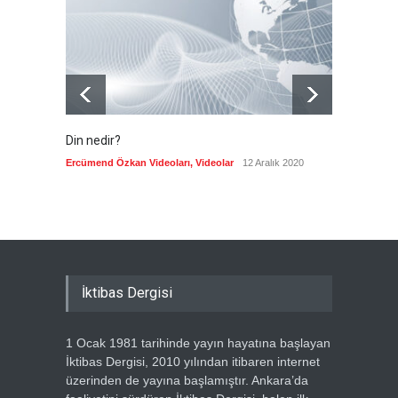
Güncel
8 Ağustos 2026
Din nedir?
Vefatı
biyogra
Ercümend Özkan Videoları
,
Videolar
12 Aralık 2020
Ercümen
İktibas Dergisi
1 Ocak 1981 tarihinde yayın hayatına başlayan
İktibas Dergisi, 2010 yılından itibaren internet
üzerinden de yayına başlamıştır. Ankara’da