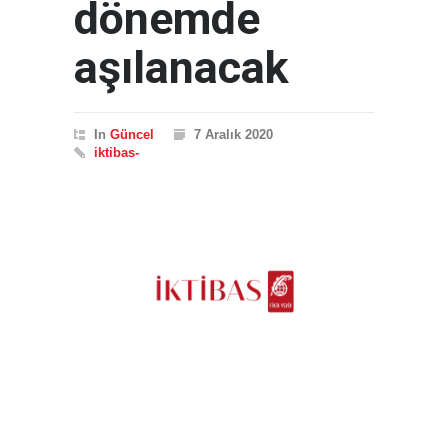
dönemde
aşılanacak
In
Güncel
7 Aralık 2020
iktibas-