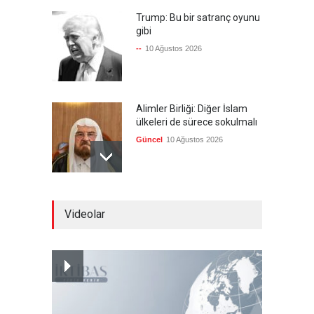
Trump: Bu bir satranç oyunu
gibi
--
10 Ağustos 2026
Alimler Birliği: Diğer İslam
ülkeleri de sürece sokulmalı
Güncel
10 Ağustos 2026
İletişim Başkanlığı, Mekke
Videolar
Anlaşması için kampanya
düzenledi
Güncel
10 Ağustos 2026
Yemen'de devrik hükümet,
İHA'larla mücadele ediyor