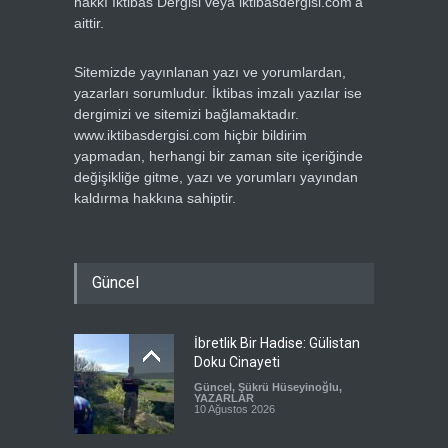
hakkı İktibas Dergisi veya iktibasdergisi.com’a
aittir.
Sitemizde yayınlanan yazı ve yorumlardan,
yazarları sorumludur. İktibas imzalı yazılar ise
dergimizi ve sitemizi bağlamaktadır.
www.iktibasdergisi.com hiçbir bildirim
yapmadan, herhangi bir zaman site içeriğinde
değişikliğe gitme, yazı ve yorumları yayından
kaldırma hakkına sahiptir.
Güncel
İbretlik Bir Hadise: Gülistan
Doku Cinayeti
Güncel
,
Şükrü Hüseyinoğlu
,
YAZARLAR
10 Ağustos 2026