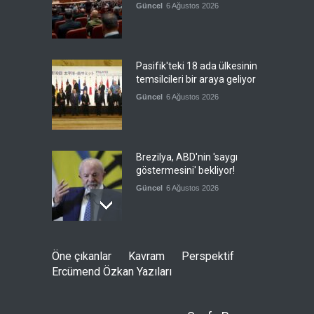
Güncel
6 Ağustos 2026
Pasifik'teki 18 ada ülkesinin
temsilcileri bir araya geliyor
Güncel
6 Ağustos 2026
Brezilya, ABD'nin 'saygı
göstermesini' bekliyor!
Güncel
6 Ağustos 2026
FIFA yönetimi kriz
Öne çıkanlar
Kavram
Perspektif
toplantısını Fas'ta yaptı
Ercümend Özkan Yazıları
Güncel
6 Ağustos 2026