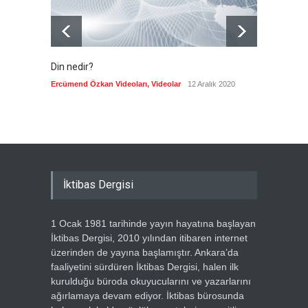
Din nedir?
Vefatı
biyogra
Ercümend Özkan Videoları
,
Videolar
12 Aralık 2020
Ercümen
İktibas Dergisi
1 Ocak 1981 tarihinde yayın hayatına başlayan
İktibas Dergisi, 2010 yılından itibaren internet
üzerinden de yayına başlamıştır. Ankara’da
faaliyetini sürdüren İktibas Dergisi, halen ilk
kurulduğu büroda okuyucularını ve yazarlarını
ağırlamaya devam ediyor. İktibas bürosunda