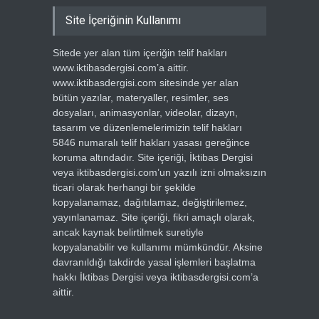
Site İçeriğinin Kullanımı
Sitede yer alan tüm içeriğin telif hakları
www.iktibasdergisi.com’a aittir.
www.iktibasdergisi.com sitesinde yer alan
bütün yazılar, materyaller, resimler, ses
dosyaları, animasyonlar, videolar, dizayn,
tasarım ve düzenlemelerimizin telif hakları
5846 numaralı telif hakları yasası gereğince
koruma altındadır. Site içeriği, İktibas Dergisi
veya iktibasdergisi.com’un yazılı izni olmaksızın
ticari olarak herhangi bir şekilde
kopyalanamaz, dağıtılamaz, değiştirilemez,
yayınlanamaz. Site içeriği, fikri amaçlı olarak,
ancak kaynak belirtilmek suretiyle
kopyalanabilir ve kullanımı mümkündür. Aksine
davranıldığı takdirde yasal işlemleri başlatma
hakkı İktibas Dergisi veya iktibasdergisi.com’a
aittir.