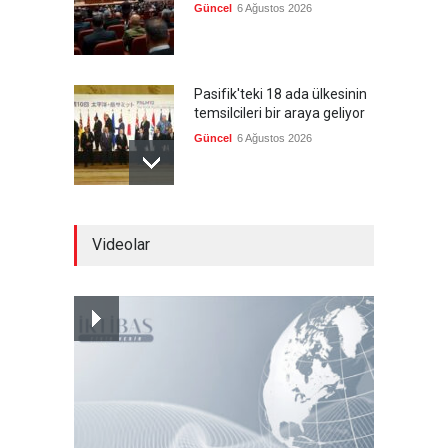
Güncel
6 Ağustos 2026
Pasifik'teki 18 ada ülkesinin
temsilcileri bir araya geliyor
Güncel
6 Ağustos 2026
Brezilya, ABD'nin 'saygı
Videolar
göstermesini' bekliyor!
Güncel
6 Ağustos 2026
FIFA yönetimi kriz
toplantısını Fas'ta yaptı
Güncel
6 Ağustos 2026