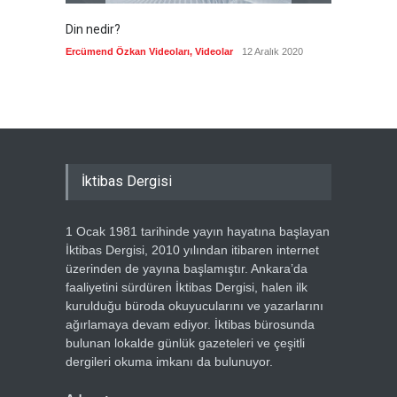
Din nedir?
Vefatı
biyogra
Ercümend Özkan Videoları
,
Videolar
12 Aralık 2020
Ercümen
İktibas Dergisi
1 Ocak 1981 tarihinde yayın hayatına başlayan
İktibas Dergisi, 2010 yılından itibaren internet
üzerinden de yayına başlamıştır. Ankara’da
faaliyetini sürdüren İktibas Dergisi, halen ilk
kurulduğu büroda okuyucularını ve yazarlarını
ağırlamaya devam ediyor. İktibas bürosunda
bulunan lokalde günlük gazeteleri ve çeşitli
dergileri okuma imkanı da bulunuyor.