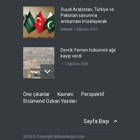
Suudi Arabistan, Türkiye ve
Pakistan savunma
anlaşması imzalayacak
Güncel
7 Ağustos 2026
Devrik Yemen hükümeti ağır
kayıp verdi
--
7 Ağustos 2026
İsrail'in tehdidi sonrası ABD,
Öne çıkanlar
Kavram
Perspektif
yakıt ikmal uçaklarını geri
Ercümend Özkan Yazıları
çekmeye başladı
Güncel
7 Ağustos 2026
Sayfa Başı
Bolat: ABD ile birlikte
2018 © Copyright iktibasdergisi.com
çalışmaya devam edeceğiz