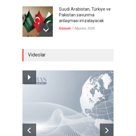
Suudi Arabistan, Türkiye ve
Pakistan savunma
anlaşması imzalayacak
Güncel
7 Ağustos 2026
Devrik Yemen hükümeti ağır
Videolar
kayıp verdi
--
7 Ağustos 2026
İsrail'in tehdidi sonrası ABD,
yakıt ikmal uçaklarını geri
çekmeye başladı
Güncel
7 Ağustos 2026