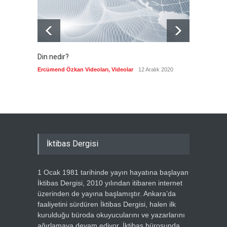
Din nedir?
Vefatı
biyogra
Ercümend Özkan Videoları
,
Videolar
12 Aralık 2020
Ercümen
İktibas Dergisi
1 Ocak 1981 tarihinde yayın hayatına başlayan
İktibas Dergisi, 2010 yılından itibaren internet
üzerinden de yayına başlamıştır. Ankara’da
faaliyetini sürdüren İktibas Dergisi, halen ilk
kurulduğu büroda okuyucularını ve yazarlarını
ağırlamaya devam ediyor. İktibas bürosunda