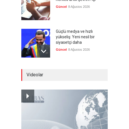
Güncel
8 Ağustos 2026
Güçlü medya ve hızlı
yükseliş: Yeni nesil bir
siyasetçi daha
Güncel
8 Ağustos 2026
Infantino'ya Avrupa'dan
Videolar
istifa baskısı
Güncel
8 Ağustos 2026
Kolombiya, solcu Petro'nun
yerine aşırı sağcı Espriella'yı
getirdi
Güncel
8 Ağustos 2026