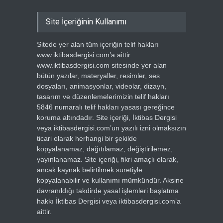
Site İçeriğinin Kullanımı
Sitede yer alan tüm içeriğin telif hakları
www.iktibasdergisi.com’a aittir.
www.iktibasdergisi.com sitesinde yer alan
bütün yazılar, materyaller, resimler, ses
dosyaları, animasyonlar, videolar, dizayn,
tasarım ve düzenlemelerimizin telif hakları
5846 numaralı telif hakları yasası gereğince
koruma altındadır. Site içeriği, İktibas Dergisi
veya iktibasdergisi.com’un yazılı izni olmaksızın
ticari olarak herhangi bir şekilde
kopyalanamaz, dağıtılamaz, değiştirilemez,
yayınlanamaz. Site içeriği, fikri amaçlı olarak,
ancak kaynak belirtilmek suretiyle
kopyalanabilir ve kullanımı mümkündür. Aksine
davranıldığı takdirde yasal işlemleri başlatma
hakkı İktibas Dergisi veya iktibasdergisi.com’a
aittir.