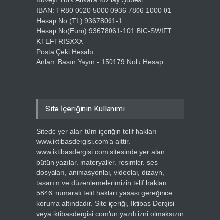
Kuveyt Türk Ankara Kızılay Şubesi
IBAN: TR80 0020 5000 0936 7806 1000 01
Hesap No (TL) 93678061-1
Hesap No(Euro) 93678061-101 BIC-SWIFT:
KTEFTRISXXX
Posta Çeki Hesabı:
Anlam Basın Yayın - 150179 Nolu Hesap
Site İçeriğinin Kullanımı
Sitede yer alan tüm içeriğin telif hakları
www.iktibasdergisi.com’a aittir.
www.iktibasdergisi.com sitesinde yer alan
bütün yazılar, materyaller, resimler, ses
dosyaları, animasyonlar, videolar, dizayn,
tasarım ve düzenlemelerimizin telif hakları
5846 numaralı telif hakları yasası gereğince
koruma altındadır. Site içeriği, İktibas Dergisi
veya iktibasdergisi.com’un yazılı izni olmaksızın