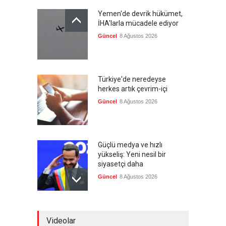
Yemen'de devrik hükümet,
İHA'larla mücadele ediyor
Güncel
8 Ağustos 2026
Türkiye'de neredeyse
herkes artık çevrim-içi
Güncel
8 Ağustos 2026
Güçlü medya ve hızlı
yükseliş: Yeni nesil bir
siyasetçi daha
Güncel
8 Ağustos 2026
Infantino'ya Avrupa'dan
Videolar
istifa baskısı