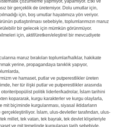
e sistematik çözümleme yapmıyor, yapamıyor. Etki ve
sız bir gerçeklik de üretemiyor. Dolu umutlar için,
ılmadığı için, boş umutlar hayatımıza yön veriyor.
gürünün putlaştırılması sebebiyle, toplumlarımızın maruz
 görülebilir bir gelecek için mümkün görünmüyor.
ilmeleri için, aktif/üretken/eleştirel bir mevcudiyete
ularına maruz bırakılan toplumlar/halklar, hakikate
unmak yerine, propagandaya tanıklık yapıyor,
plumlarda,
rmizm ve hamaset, putlar ve putperestlikler üreten
klimde, her tür ilişki putlar ve putperestlikler arasında
oriter/popülist politik liderler/kadrolar, İslam tarihini
kten kopararak, kurgu karakterler ve kurgu olaylarla,
 ve mit biçiminde kurgulanması, siyasal iktidarların
erçekleştiriliyor. İslam, ulus-devletler tarafından, ulus-
tek millet, tek vatan, tek bayrak, tek devlet klişeleriyle
 Hamaset ve mit temelinde kurgulanan tarih sebebiyle,