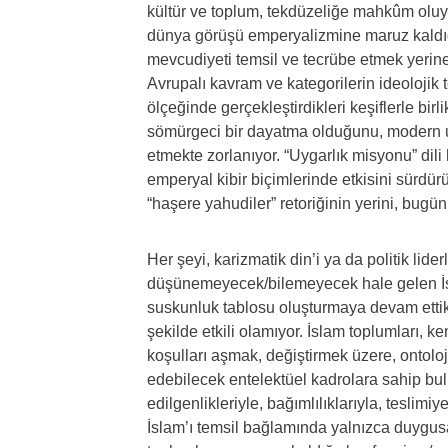
kültür ve toplum, tekdüzeliğe mahkûm oluy
dünya görüşü emperyalizmine maruz kaldığ
mevcudiyeti temsil ve tecrübe etmek yerine,
Avrupalı kavram ve kategorilerin ideolojik 
ölçeğinde gerçekleştirdikleri keşiflerle birl
sömürgeci bir dayatma olduğunu, modern u
etmekte zorlanıyor. “Uygarlık misyonu” dili 
emperyal kibir biçimlerinde etkisini sürdürü
“haşere yahudiler” retoriğinin yerini, bugün
Her şeyi, karizmatik din’i ya da politik lide
düşünemeyecek/bilemeyecek hale gelen İslam 
suskunluk tablosu oluşturmaya devam ettikle
şekilde etkili olamıyor. İslam toplumları, k
koşulları aşmak, değiştirmek üzere, ontolo
edebilecek entelektüel kadrolara sahip bulu
edilgenlikleriyle, bağımlılıklarıyla, teslimi
İslam’ı temsil bağlamında yalnızca duygusa