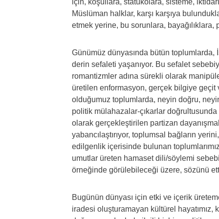
için, koşullara, statükolara, sisteme, iktid
Müslüman halklar, karşı karşıya bulundukl
etmek yerine, bu sorunlara, bayağılıklara,
Günümüz dünyasında bütün toplumlarda, İsl
derin sefaleti yaşanıyor. Bu sefalet sebebiyle
romantizmler adına sürekli olarak manipüle ed
üretilen enformasyon, gerçek bilgiye geçi
olduğumuz toplumlarda, neyin doğru, neyin 
politik mülahazalar-çıkarlar doğrultusunda k
olarak gerçekleştirilen partizan dayanışmala
yabancılaştırıyor, toplumsal bağların yerini, 
edilgenlik içerisinde bulunan toplumlarımı
umutlar üreten hamaset dili/söylemi sebebi
örneğinde görülebileceği üzere, sözünü ettiği
Bugünün dünyası için etki ve içerik üreteme
iradesi oluşturamayan kültürel hayatımız, k