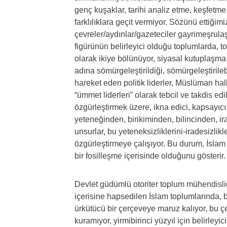
genç kuşaklar, tarihi analiz etme, keşfet
farklılıklara geçit vermiyor. Sözünü ettiğimiz
çevreler/aydınlar/gazeteciler gayrimeşrulaştı
figürünün belirleyici olduğu toplumlarda, t
olarak ikiye bölünüyor, siyasal kutuplaşma t
adına sömürgeleştirildiği, sömürgeleştirilebi
hareket eden politik liderler, Müslüman halkl
“ümmet liderleri” olarak tebcil ve takdis edi
özgürleştirmek üzere, ikna edici, kapsayıcı, 
yeteneğinden, birikiminden, bilincinden, ir
unsurlar, bu yeteneksizliklerini-iradesizlik
özgürleştirmeye çalışıyor. Bu durum, İslam t
bir fosilleşme içerisinde olduğunu gösterir.
Devlet güdümlü otoriter toplum mühendisliğin
içerisine hapsedilen İslam toplumlarında, b
ürkütücü bir çerçeveye maruz kalıyor, bu çer
kuramıyor, yirmibirinci yüzyıl için belirleyi