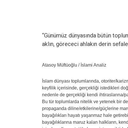
“Günümüz dünyasında bütün topluml
aklın, görececi ahlakın derin sefale
Atasoy Müftüoğlu / İslami Analiz
İslam dünyası toplumlarında, otoriter/karizm
keyfilik içerisinde, gerçekliği istedikleri do
nedenle de gerçekliği kendi ihtiraslarına/pa
Bu tür toplumlarda nitelik ve yetenek bir d
propaganda diline/etkilerine/güçlerine mar
bayağılıkları hayatı yaşanmaz hale getireb
bayağılıklarına maruz kalan halkların, kendi