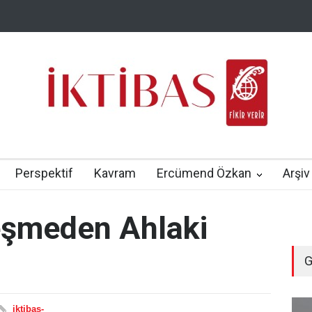
Perspektif
Kavram
Ercümend Özkan
Arşiv
leşmeden Ahlaki
G
iktibas-