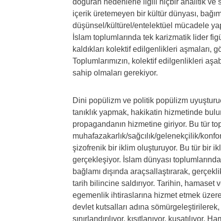
doğuran nedenlerle ilgili hiçbir analitik v
içerik üretemeyen bir kültür dünyası, bağım
düşünsel/kültürel/entelektüel mücadele yap
İslam toplumlarında tek karizmatik lider fi
kaldıkları kolektif edilgenlikleri aşmaları,
Toplumlarımızın, kolektif edilgenlikleri aşab
sahip olmaları gerekiyor.
Dini popülizm ve politik popülizm uyuşturuc
tanıklık yapmak, hakikatin hizmetinde bul
propagandanın hizmetine giriyor. Bu tür to
muhafazakarlık/sağcılık/gelenekçilik/konfo
şizofrenik bir iklim oluşturuyor. Bu tür bir i
gerçekleşiyor. İslam dünyası toplumlarında ot
bağlamı dışında araçsallaştırarak, gerçekli
tarih bilincine saldırıyor. Tarihin, hamaset
egemenlik ihtiraslarına hizmet etmek üzere g
devlet kutsalları adına sömürgeleştirilerek, 
sınırlandırılıyor, kısıtlanıyor, kuşatılıyor.