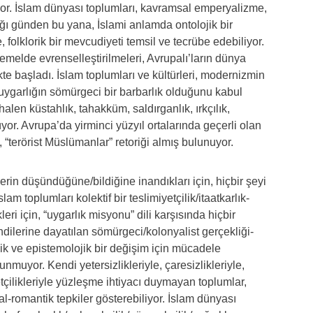
or. İslam dünyası toplumları, kavramsal emperyalizme,
ı günden bu yana, İslami anlamda ontolojik bir
 folklorik bir mevcudiyeti temsil ve tecrübe edebiliyor.
temelde evrenselleştirilmeleri, Avrupalı’ların dünya
ikte başladı. İslam toplumları ve kültürleri, modernizmin
ygarlığın sömürgeci bir barbarlık olduğunu kabul
halen küstahlık, tahakküm, saldırganlık, ırkçılık,
yor. Avrupa’da yirminci yüzyıl ortalarında geçerli olan
, “terörist Müslümanlar” retoriği almış bulunuyor.
rlerin düşündüğüne/bildiğine inandıkları için, hiçbir şeyi
toplumları kolektif bir teslimiyetçilik/itaatkarlık-
ri için, “uygarlık misyonu” dili karşısında hiçbir
endilerine dayatılan sömürgeci/kolonyalist gerçekliği-
jik ve epistemolojik bir değişim için mücadele
nmuyor. Kendi yetersizlikleriyle, çaresizlikleriyle,
yetçilikleriyle yüzleşme ihtiyacı duymayan toplumlar,
l-romantik tepkiler gösterebiliyor. İslam dünyası