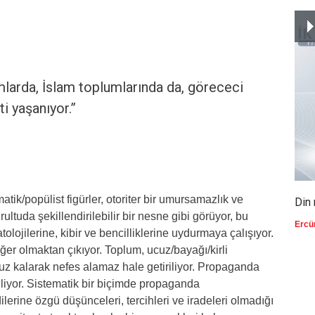
arda, İslam toplumlarında da, görececi
ti yaşanıyor.”
atik/popülist figürler, otoriter bir umursamazlık ve
Din 
ğrultuda şekillendirilebilir bir nesne gibi görüyor, bu
Ercü
tolojilerine, kibir ve bencilliklerine uydurmaya çalışıyor.
eğer olmaktan çıkıyor. Toplum, ucuz/bayağı/kirli
uz kalarak nefes alamaz hale getiriliyor. Propaganda
iliyor. Sistematik bir biçimde propaganda
lerine özgü düşünceleri, tercihleri ve iradeleri olmadığı