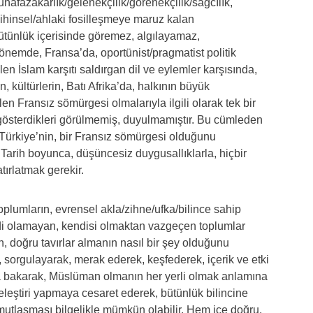
hafazakarlık/gelenekçilik/görenekçilik/sağcılık,
 Zihinsel/ahlaki fosilleşmeye maruz kalan
 bütünlük içerisinde göremez, algılayamaz,
önemde, Fransa’da, oportünist/pragmatist politik
en İslam karşıtı saldırgan dil ve eylemler karşısında,
, kültürlerin, Batı Afrika’da, halkının büyük
n Fransız sömürgesi olmalarıyla ilgili olarak tek bir
pki gösterdikleri görülmemiş, duyulmamıştır. Bu cümleden
 Türkiye’nin, bir Fransız sömürgesi olduğunu
Tarih boyunca, düşüncesiz duygusallıklarla, hiçbir
ırlatmak gerekir.
oplumların, evrensel akla/zihne/ufka/bilince sahip
i olamayan, kendisi olmaktan vazgeçen toplumlar
 doğru tavırlar almanın nasıl bir şey olduğunu
 sorgulayarak, merak ederek, keşfederek, içerik ve etki
ra bakarak, Müslüman olmanın her yerli olmak anlamına
zeleştiri yapmaya cesaret ederek, bütünlük bilincine
omutlaşması bilgelikle mümkün olabilir. Hem içe doğru,