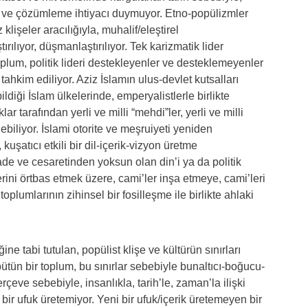
me ve çözümleme ihtiyacı duymuyor. Etno-popülizmler
 klişeler aracılığıyla, muhalif/eleştirel
rılıyor, düşmanlaştırılıyor. Tek karizmatik lider
oplum, politik lideri destekleyenler ve desteklemeyenler
ahkim ediliyor. Aziz İslamın ulus-devlet kutsalları
ldiği İslam ülkelerinde, emperyalistlerle birlikte
ar tarafından yerli ve milli “mehdi”ler, yerli ve milli
lebiliyor. İslami otorite ve meşruiyeti yeniden
kuşatıcı etkili bir dil-içerik-vizyon üretme
ade ve cesaretinden yoksun olan din’i ya da politik
lerini örtbas etmek üzere, cami’ler inşa etmeye, cami’leri
oplumlarının zihinsel bir fosilleşme ile birlikte ahlaki
e tabi tutulan, popülist klişe ve kültürün sınırları
ütün bir toplum, bu sınırlar sebebiyle bunaltıcı-boğucu-
çeve sebebiyle, insanlıkla, tarih’le, zaman’la ilişki
ci bir ufuk üretemiyor. Yeni bir ufuk/içerik üretemeyen bir