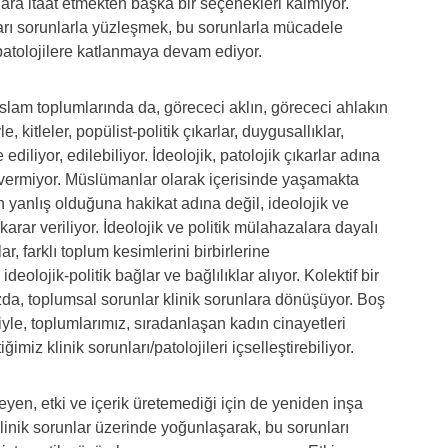
arlara itaat etmekten başka bir seçenekleri kalmıyor.
arı sorunlarla yüzleşmek, bu sorunlarla mücadele
 patolojilere katlanmaya devam ediyor.
am toplumlarında da, görececi aklın, görececi ahlakın
, kitleler, popülist-politik çıkarlar, duygusallıklar,
iliyor, edilebiliyor. İdeolojik, patolojik çıkarlar adına
t vermiyor. Müslümanlar olarak içerisinde yaşamakta
yanlış olduğuna hakikat adına değil, ideolojik ve
arar veriliyor. İdeolojik ve politik mülahazalara dayalı
r, farklı toplum kesimlerini birbirlerine
ideolojik-politik bağlar ve bağlılıklar alıyor. Kolektif bir
zda, toplumsal sorunlar klinik sorunlara dönüşüyor. Boş
yle, toplumlarımız, sıradanlaşan kadın cinayetleri
miz klinik sorunları/patolojileri içselleştirebiliyor.
yen, etki ve içerik üretemediği için de yeniden inşa
linik sorunlar üzerinde yoğunlaşarak, bu sorunları