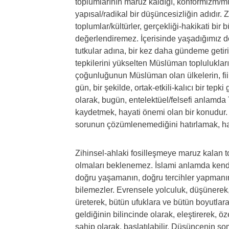
toplumlarının maruz kaldığı, konformizm/mu
yapısal/radikal bir düşüncesizliğin adıdır.
toplumlar/kültürler, gerçekliği-hakikati bir
değerlendiremez. İçerisinde yaşadığımız d
tutkular adına, bir kez daha gündeme getiril
tepkilerini yükselten Müslüman toplulukların
çoğunluğunun Müslüman olan ülkelerin, fiile
gün, bir şekilde, ortak-etkili-kalıcı bir te
olarak, bugün, entelektüel/felsefi anlamda
kaydetmek, hayati önemi olan bir konudur. 
sorunun çözümlenemediğini hatırlamak, hat
Zihinsel-ahlaki fosilleşmeye maruz kalan t
olmaları beklenemez. İslami anlamda kend
doğru yaşamanın, doğru tercihler yapmanın,
bilemezler. Evrensele yolculuk, düşünerek,
üreterek, bütün ufuklara ve bütün boyutla
geldiğinin bilincinde olarak, eleştirerek, ö
sahip olarak, başlatılabilir. Düşüncenin s