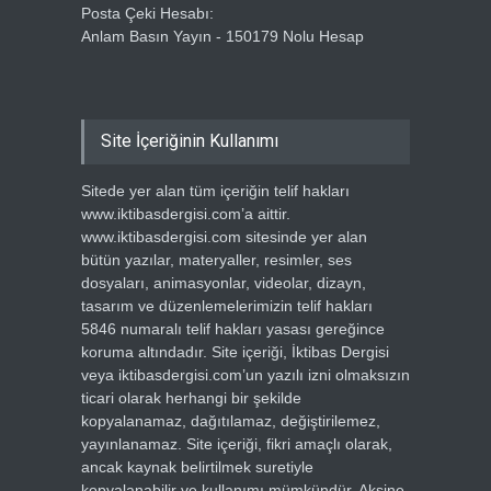
Posta Çeki Hesabı:
Anlam Basın Yayın - 150179 Nolu Hesap
Site İçeriğinin Kullanımı
Sitede yer alan tüm içeriğin telif hakları
www.iktibasdergisi.com’a aittir.
www.iktibasdergisi.com sitesinde yer alan
bütün yazılar, materyaller, resimler, ses
dosyaları, animasyonlar, videolar, dizayn,
tasarım ve düzenlemelerimizin telif hakları
5846 numaralı telif hakları yasası gereğince
koruma altındadır. Site içeriği, İktibas Dergisi
veya iktibasdergisi.com’un yazılı izni olmaksızın
ticari olarak herhangi bir şekilde
kopyalanamaz, dağıtılamaz, değiştirilemez,
yayınlanamaz. Site içeriği, fikri amaçlı olarak,
ancak kaynak belirtilmek suretiyle
kopyalanabilir ve kullanımı mümkündür. Aksine