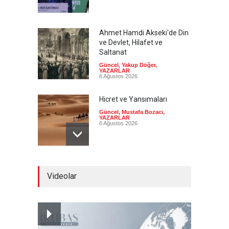
Ahmet Hamdi Akseki'de Din
ve Devlet, Hilafet ve
Saltanat
Güncel
,
Yakup Döğer
,
YAZARLAR
6 Ağustos 2026
Hicret ve Yansımaları
Güncel
,
Mustafa Bozacı
,
YAZARLAR
6 Ağustos 2026
Pezeşkiyan el-Hayye ile
Videolar
görüştü: Tüm kararlarınızı
destekleyeceğiz
Güncel
6 Ağustos 2026