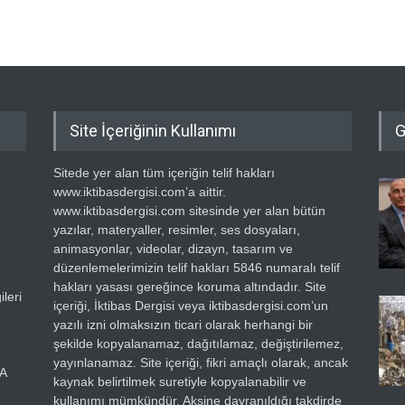
Site İçeriğinin Kullanımı
G
Sitede yer alan tüm içeriğin telif hakları
www.iktibasdergisi.com’a aittir.
www.iktibasdergisi.com sitesinde yer alan bütün
yazılar, materyaller, resimler, ses dosyaları,
animasyonlar, videolar, dizayn, tasarım ve
düzenlemelerimizin telif hakları 5846 numaralı telif
hakları yasası gereğince koruma altındadır. Site
leri
içeriği, İktibas Dergisi veya iktibasdergisi.com’un
yazılı izni olmaksızın ticari olarak herhangi bir
şekilde kopyalanamaz, dağıtılamaz, değiştirilemez,
yayınlanamaz. Site içeriği, fikri amaçlı olarak, ancak
RA
kaynak belirtilmek suretiyle kopyalanabilir ve
kullanımı mümkündür. Aksine davranıldığı takdirde