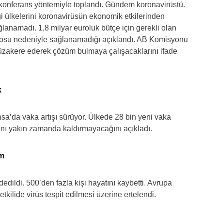
eokonferans yöntemiyle toplandı. Gündem koronavirüstü.
ği ülkelerini koronavirüsün ekonomik etkilerinden
namadı. 1,8 milyar euroluk bütçe için gerekli olan
etosu nedeniyle sağlanamadığı açıklandı. AB Komisyonu
zakere ederek çözüm bulmaya çalışacaklarını ifade
k
sa’da vaka artışı sürüyor. Ülkede 28 bin yeni vaka
nı yakın zamanda kaldırmayacağını açıkladı.
üm
edildi. 500’den fazla kişi hayatını kaybetti. Avrupa
yetkilide virüs tespit edilmesi üzerine ertelendi.