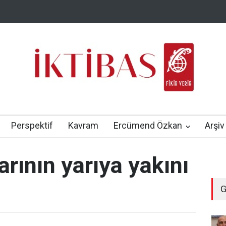
Perspektif
Kavram
Ercümend Özkan
Arşiv
rının yarıya yakını
G