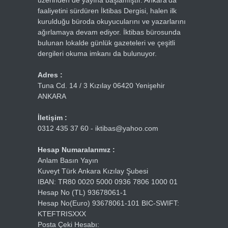
üzerinden de yayına başlamıştır. Ankara’da
faaliyetini sürdüren İktibas Dergisi, halen ilk
kurulduğu büroda okuyucularını ve yazarlarını
ağırlamaya devam ediyor. İktibas bürosunda
bulunan lokalde günlük gazeteleri ve çeşitli
dergileri okuma imkanı da bulunuyor.
Adres :
Tuna Cd. 14 / 3 Kızılay 06420 Yenişehir
ANKARA
İletişim :
0312 435 37 60 - iktibas@yahoo.com
Hesap Numaralarımız :
Anlam Basın Yayın
Kuveyt Türk Ankara Kızılay Şubesi
IBAN: TR80 0020 5000 0936 7806 1000 01
Hesap No (TL) 93678061-1
Hesap No(Euro) 93678061-101 BIC-SWIFT:
KTEFTRISXXX
Posta Çeki Hesabı: