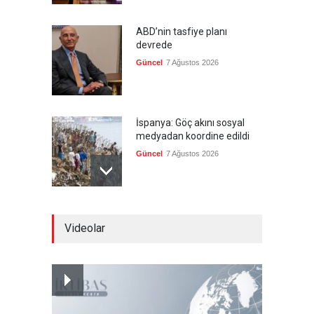
ABD’nin tasfiye planı
devrede
Güncel
7 Ağustos 2026
İspanya: Göç akını sosyal
medyadan koordine edildi
Güncel
7 Ağustos 2026
Meta'ya, çocukların ruh
Videolar
sağlığını bozuyorsun cezası
Güncel
7 Ağustos 2026
Futbol endüstrisinde kavga