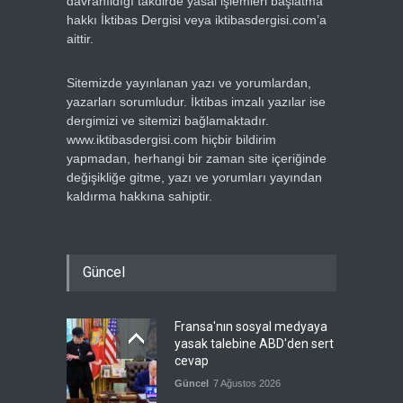
davranıldığı takdirde yasal işlemleri başlatma
hakkı İktibas Dergisi veya iktibasdergisi.com’a
aittir.
Sitemizde yayınlanan yazı ve yorumlardan,
yazarları sorumludur. İktibas imzalı yazılar ise
dergimizi ve sitemizi bağlamaktadır.
www.iktibasdergisi.com hiçbir bildirim
yapmadan, herhangi bir zaman site içeriğinde
değişikliğe gitme, yazı ve yorumları yayından
kaldırma hakkına sahiptir.
Güncel
Fransa'nın sosyal medyaya
yasak talebine ABD'den sert
cevap
Güncel
7 Ağustos 2026