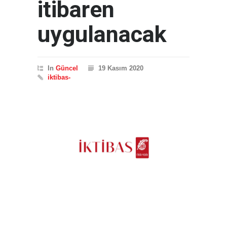
itibaren
uygulanacak
In
Güncel
19 Kasım 2020
iktibas-