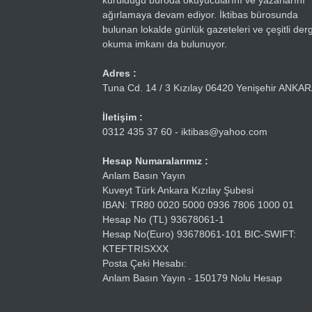
kurulduğu büroda okuyucularını ve yazarlarını
ağırlamaya devam ediyor. İktibas bürosunda
bulunan lokalde günlük gazeteleri ve çeşitli dergi
okuma imkanı da bulunuyor.
Adres :
Tuna Cd. 14 / 3 Kızılay 06420 Yenişehir ANKA
İletişim :
0312 435 37 60 - iktibas@yahoo.com
Hesap Numaralarımız :
Anlam Basın Yayın
Kuveyt Türk Ankara Kızılay Şubesi
IBAN: TR80 0020 5000 0936 7806 1000 01
Hesap No (TL) 93678061-1
Hesap No(Euro) 93678061-101 BIC-SWIFT:
KTEFTRISXXX
Posta Çeki Hesabı:
Anlam Basın Yayın - 150179 Nolu Hesap