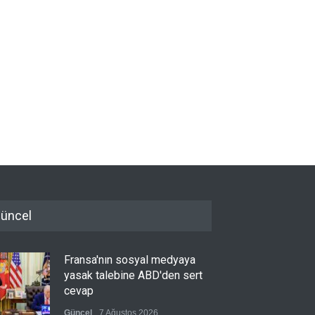
üncel
Fransa'nın sosyal medyaya
yasak talebine ABD'den sert
cevap
Güncel
7 Ağustos 2026