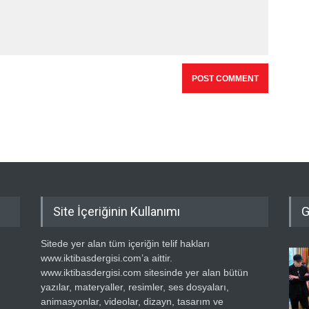
Site İçeriğinin Kullanımı
G
Sitede yer alan tüm içeriğin telif hakları
www.iktibasdergisi.com’a aittir.
www.iktibasdergisi.com sitesinde yer alan bütün
yazılar, materyaller, resimler, ses dosyaları,
animasyonlar, videolar, dizayn, tasarım ve