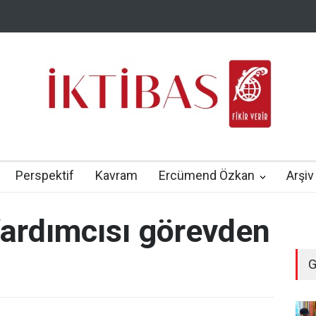
Perspektif
Kavram
Ercümend Özkan
Arşiv
ardımcısı görevden
G