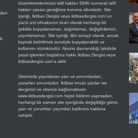
düzenlemelerimizin telif hakları 5846 numaralı telif
hakları yasası gereğince koruma altındadır. Site
leri
içeriği, İktibas Dergisi veya iktibasdergisi.com’un
yazılı izni olmaksızın ticari olarak herhangi bir
şekilde kopyalanamaz, dağıtılamaz, değiştirilemez,
yayınlanamaz. Site içeriği, fikri amaçlı olarak, ancak
RA
kaynak belirtilmek suretiyle kopyalanabilir ve
kullanımı mümkündür. Aksine davranıldığı takdirde
yasal işlemleri başlatma hakkı İktibas Dergisi veya
iktibasdergisi.com’a aittir.
Sitemizde yayınlanan yazı ve yorumlardan,
yazarları sorumludur. İktibas imzalı yazılar ise
dergimizi ve sitemizi bağlamaktadır.
www.iktibasdergisi.com hiçbir bildirim yapmadan,
herhangi bir zaman site içeriğinde değişikliğe gitme,
yazı ve yorumları yayından kaldırma hakkına
sahiptir.