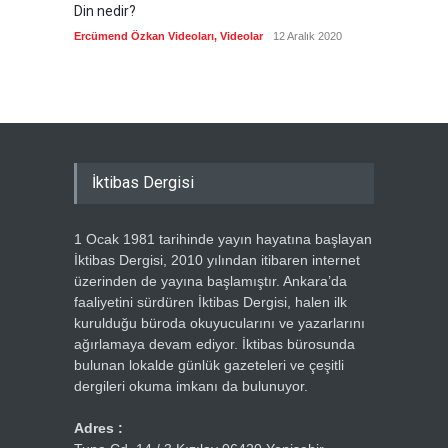
Din nedir?
Vefatı
biyogra
Ercümend Özkan Videoları
,
Videolar
12 Aralık 2020
Ercümen
İktibas Dergisi
1 Ocak 1981 tarihinde yayın hayatına başlayan
İktibas Dergisi, 2010 yılından itibaren internet
üzerinden de yayına başlamıştır. Ankara’da
faaliyetini sürdüren İktibas Dergisi, halen ilk
kurulduğu büroda okuyucularını ve yazarlarını
ağırlamaya devam ediyor. İktibas bürosunda
bulunan lokalde günlük gazeteleri ve çeşitli
dergileri okuma imkanı da bulunuyor.
Adres :