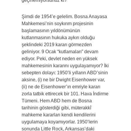
geçinemiyorsunuz ki?” ​​​​​​​
Şimdi de 1954’e gelelim. Bosna Anayasa
Mahkemesi’nin soykırım projesinin
başlamasının yıldönümünün
kutlanmasının hukuka aykırı olduğu
şeklindeki 2019 kararı görmezden
geliniyor. 9 Ocak “kutlamaları” devam
ediyor. Peki, devlet neden en yüksek
mahkemesinin kararını uygulayamıyor? İki
sebepten dolayı: 1950’li yılların ABD’sinin
aksine, (i) ne bir Dwight Eisenhower var,
(ii) ne de Eisenhower’ın emriyle kararı
zorla tatbik ettirecek bir 101. Hava İndirme
Tümeni. Hem ABD hem de Bosna
tarihinin gösterdiği gibi, müterakkî
mahkeme kararları kendi kendilerini
uygulamaya koyamıyorlar. 1950’lerin
sonunda Little Rock, Arkansas’daki