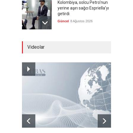
Kolombiya, solcu Petro'nun
yerine aşırı sağcı Espriella'yı
getirdi
Güncel
8 Ağustos 2026
İslam İşbirliği Teşkilatı,
Videolar
Mekke Anlaşmasını övdü
Güncel
8 Ağustos 2026
Brezilya, ABD'ye karşı
Meksika'yı yanına çekmeye
çalışıyor
Güncel
8 Ağustos 2026