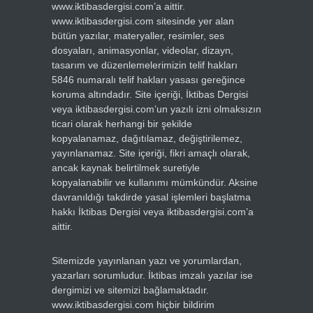
www.iktibasdergisi.com’a aittir.
www.iktibasdergisi.com sitesinde yer alan
bütün yazılar, materyaller, resimler, ses
dosyaları, animasyonlar, videolar, dizayn,
tasarım ve düzenlemelerimizin telif hakları
5846 numaralı telif hakları yasası gereğince
koruma altındadır. Site içeriği, İktibas Dergisi
veya iktibasdergisi.com’un yazılı izni olmaksızın
ticari olarak herhangi bir şekilde
kopyalanamaz, dağıtılamaz, değiştirilemez,
yayınlanamaz. Site içeriği, fikri amaçlı olarak,
ancak kaynak belirtilmek suretiyle
kopyalanabilir ve kullanımı mümkündür. Aksine
davranıldığı takdirde yasal işlemleri başlatma
hakkı İktibas Dergisi veya iktibasdergisi.com’a
aittir.
Sitemizde yayınlanan yazı ve yorumlardan,
yazarları sorumludur. İktibas imzalı yazılar ise
dergimizi ve sitemizi bağlamaktadır.
www.iktibasdergisi.com hiçbir bildirim