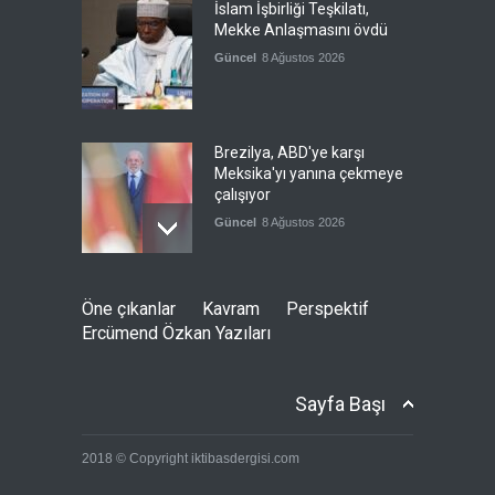
İslam İşbirliği Teşkilatı,
Mekke Anlaşmasını övdü
Güncel
8 Ağustos 2026
Brezilya, ABD'ye karşı
Meksika'yı yanına çekmeye
çalışıyor
Güncel
8 Ağustos 2026
Libya'da rafineriye İHA
Öne çıkanlar
Kavram
Perspektif
saldırısı
Ercümend Özkan Yazıları
--
8 Ağustos 2026
Sayfa Başı
Bölge İnsanını "Namaz Kılan
2018 © Copyright iktibasdergisi.com
ABD Askeri" Yapma Paktı
Güncel
,
Şükrü Hüseyinoğlu
,