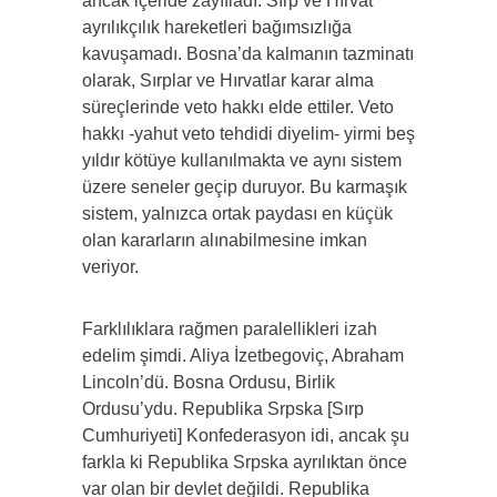
ancak içeride zayıfladı. Sırp ve Hırvat
ayrılıkçılık hareketleri bağımsızlığa
kavuşamadı. Bosna’da kalmanın tazminatı
olarak, Sırplar ve Hırvatlar karar alma
süreçlerinde veto hakkı elde ettiler. Veto
hakkı -yahut veto tehdidi diyelim- yirmi beş
yıldır kötüye kullanılmakta ve aynı sistem
üzere seneler geçip duruyor. Bu karmaşık
sistem, yalnızca ortak paydası en küçük
olan kararların alınabilmesine imkan
veriyor.
Farklılıklara rağmen paralellikleri izah
edelim şimdi. Aliya İzetbegoviç, Abraham
Lincoln’dü. Bosna Ordusu, Birlik
Ordusu’ydu. Republika Srpska [Sırp
Cumhuriyeti] Konfederasyon idi, ancak şu
farkla ki Republika Srpska ayrılıktan önce
var olan bir devlet değildi. Republika