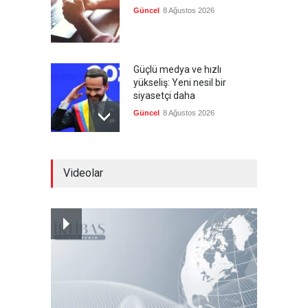
Güncel
8 Ağustos 2026
Güçlü medya ve hızlı
yükseliş: Yeni nesil bir
siyasetçi daha
Güncel
8 Ağustos 2026
Infantino'ya Avrupa'dan
Videolar
istifa baskısı
Güncel
8 Ağustos 2026
Kolombiya, solcu Petro'nun
yerine aşırı sağcı Espriella'yı
getirdi
Güncel
8 Ağustos 2026