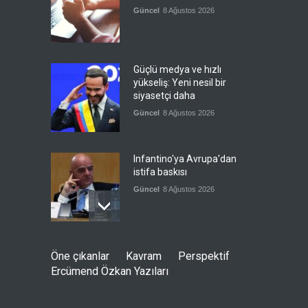
Güncel
8 Ağustos 2026
Güçlü medya ve hızlı
yükseliş: Yeni nesil bir
siyasetçi daha
Güncel
8 Ağustos 2026
Infantino'ya Avrupa'dan
istifa baskısı
Güncel
8 Ağustos 2026
Kolombiya, solcu Petro'nun
Öne çıkanlar
Kavram
Perspektif
yerine aşırı sağcı Espriella'yı
Ercümend Özkan Yazıları
getirdi
Güncel
8 Ağustos 2026