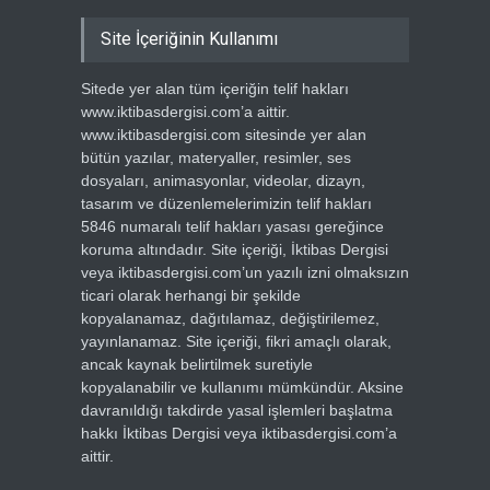
Site İçeriğinin Kullanımı
Sitede yer alan tüm içeriğin telif hakları
www.iktibasdergisi.com’a aittir.
www.iktibasdergisi.com sitesinde yer alan
bütün yazılar, materyaller, resimler, ses
dosyaları, animasyonlar, videolar, dizayn,
tasarım ve düzenlemelerimizin telif hakları
5846 numaralı telif hakları yasası gereğince
koruma altındadır. Site içeriği, İktibas Dergisi
veya iktibasdergisi.com’un yazılı izni olmaksızın
ticari olarak herhangi bir şekilde
kopyalanamaz, dağıtılamaz, değiştirilemez,
yayınlanamaz. Site içeriği, fikri amaçlı olarak,
ancak kaynak belirtilmek suretiyle
kopyalanabilir ve kullanımı mümkündür. Aksine
davranıldığı takdirde yasal işlemleri başlatma
hakkı İktibas Dergisi veya iktibasdergisi.com’a
aittir.