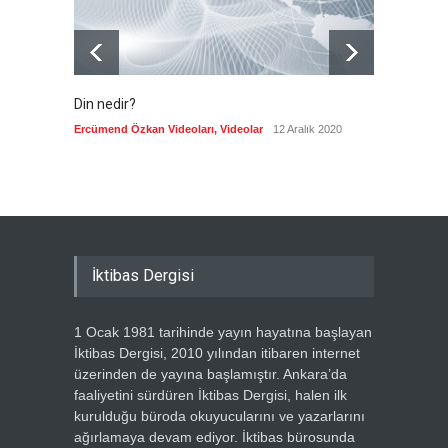
Din nedir?
Vefatı
biyogra
Ercümend Özkan Videoları
,
Videolar
12 Aralık 2020
Ercümen
İktibas Dergisi
1 Ocak 1981 tarihinde yayın hayatına başlayan
İktibas Dergisi, 2010 yılından itibaren internet
üzerinden de yayına başlamıştır. Ankara’da
faaliyetini sürdüren İktibas Dergisi, halen ilk
kurulduğu büroda okuyucularını ve yazarlarını
ağırlamaya devam ediyor. İktibas bürosunda