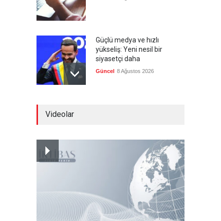
Güçlü medya ve hızlı
yükseliş: Yeni nesil bir
siyasetçi daha
Güncel
8 Ağustos 2026
Infantino'ya Avrupa'dan
Videolar
istifa baskısı
Güncel
8 Ağustos 2026
Kolombiya, solcu Petro'nun
yerine aşırı sağcı Espriella'yı
getirdi
Güncel
8 Ağustos 2026