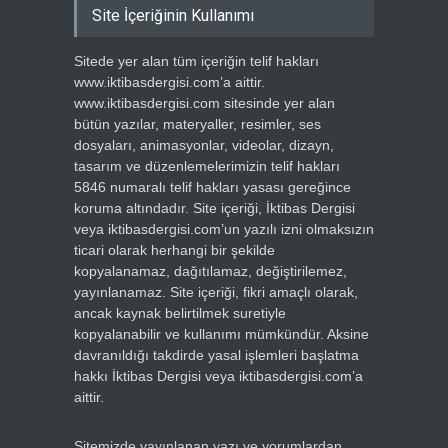
Site İçeriğinin Kullanımı
Sitede yer alan tüm içeriğin telif hakları
www.iktibasdergisi.com’a aittir.
www.iktibasdergisi.com sitesinde yer alan
bütün yazılar, materyaller, resimler, ses
dosyaları, animasyonlar, videolar, dizayn,
tasarım ve düzenlemelerimizin telif hakları
5846 numaralı telif hakları yasası gereğince
koruma altındadır. Site içeriği, İktibas Dergisi
veya iktibasdergisi.com’un yazılı izni olmaksızın
ticari olarak herhangi bir şekilde
kopyalanamaz, dağıtılamaz, değiştirilemez,
yayınlanamaz. Site içeriği, fikri amaçlı olarak,
ancak kaynak belirtilmek suretiyle
kopyalanabilir ve kullanımı mümkündür. Aksine
davranıldığı takdirde yasal işlemleri başlatma
hakkı İktibas Dergisi veya iktibasdergisi.com’a
aittir.
Sitemizde yayınlanan yazı ve yorumlardan,