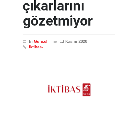
çıkarlarını
gözetmiyor
In
Güncel
13 Kasım 2020
iktibas-