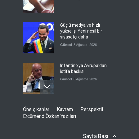
Güçlü medya ve hızlı
yükseliş: Yeni nesil bir
siyasetçi daha
Güncel
8 Ağustos 2026
Infantino'ya Avrupa'dan
istifa baskısı
Güncel
8 Ağustos 2026
Kolombiya, solcu Petro'nun
Öne çıkanlar
Kavram
Perspektif
yerine aşırı sağcı Espriella'yı
Ercümend Özkan Yazıları
getirdi
Güncel
8 Ağustos 2026
Sayfa Başı