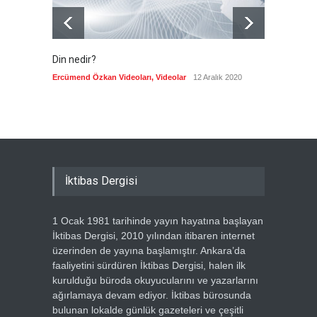
Din nedir?
Vefatı
biyogra
Ercümend Özkan Videoları
,
Videolar
12 Aralık 2020
Ercümen
İktibas Dergisi
1 Ocak 1981 tarihinde yayın hayatına başlayan
İktibas Dergisi, 2010 yılından itibaren internet
üzerinden de yayına başlamıştır. Ankara’da
faaliyetini sürdüren İktibas Dergisi, halen ilk
kurulduğu büroda okuyucularını ve yazarlarını
ağırlamaya devam ediyor. İktibas bürosunda
bulunan lokalde günlük gazeteleri ve çeşitli