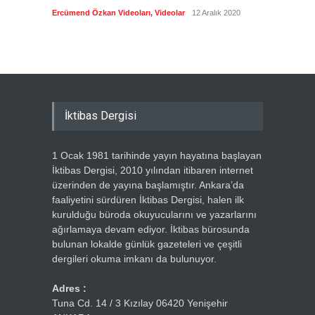
biyogra
Ercümend Özkan Videoları
,
Videolar
12 Aralık 2020
Ercümen
İktibas Dergisi
1 Ocak 1981 tarihinde yayın hayatına başlayan
İktibas Dergisi, 2010 yılından itibaren internet
üzerinden de yayına başlamıştır. Ankara’da
faaliyetini sürdüren İktibas Dergisi, halen ilk
kurulduğu büroda okuyucularını ve yazarlarını
ağırlamaya devam ediyor. İktibas bürosunda
bulunan lokalde günlük gazeteleri ve çeşitli
dergileri okuma imkanı da bulunuyor.
Adres :
Tuna Cd. 14 / 3 Kızılay 06420 Yenişehir