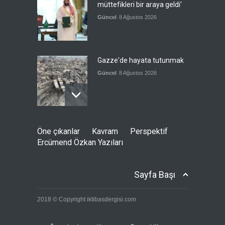
müttefikleri bir araya geldi'
Güncel
8 Ağustos 2026
Gazze'de hayata tutunmak
Güncel
8 Ağustos 2026
İran: Umman ile
Öne çıkanlar
Kavram
Perspektif
mutabakatın genel
Ercümend Özkan Yazıları
çerçevesi neredeyse
şekillendi
Güncel
7 Ağustos 2026
Sayfa Başı
Türkiye'nin ABD ile ilişkileri
2018 © Copyright iktibasdergisi.com
ve NATO üyeliği
Güncel
7 Ağustos 2026