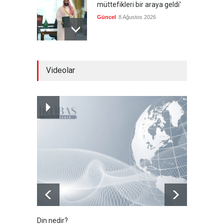
müttefikleri bir araya geldi'
Güncel
8 Ağustos 2026
Gazze'de hayata tutunmak
Videolar
Güncel
8 Ağustos 2026
İran: Umman ile
mutabakatın genel
çerçevesi neredeyse
şekillendi
Güncel
7 Ağustos 2026
Din nedir?
Vefatı