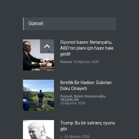
Güncel
Siyonist basını: Netanyahu,
ABD'nin planı için hazır hale
geldi!
Güncel
10 Ağustos 2026
İbretlik Bir Hadise: Gülistan
Doku Cinayeti
Güncel
,
Şükrü Hüseyinoğlu
,
YAZARLAR
10 Ağustos 2026
Trump: Bu bir satranç oyunu
gibi
--
10 Ağustos 2026