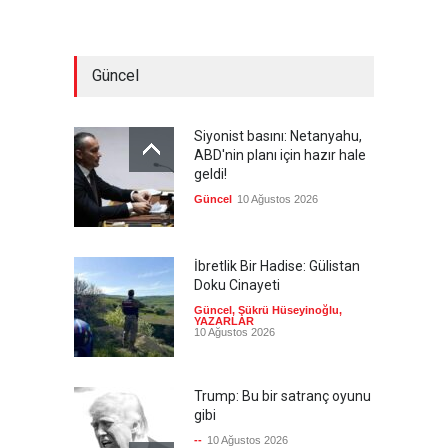
Güncel
Siyonist basını: Netanyahu,
ABD'nin planı için hazır hale
geldi!
Güncel
10 Ağustos 2026
İbretlik Bir Hadise: Gülistan
Doku Cinayeti
Güncel
,
Şükrü Hüseyinoğlu
,
YAZARLAR
10 Ağustos 2026
Trump: Bu bir satranç oyunu
gibi
--
10 Ağustos 2026