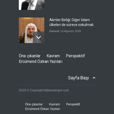
Alimler Birliği: Diğer İslam
ülkeleri de sürece sokulmalı
Güncel
10 Ağustos 2026
İletişim Başkanlığı, Mekke
Öne çıkanlar
Kavram
Perspektif
Anlaşması için kampanya
Ercümend Özkan Yazıları
düzenledi
Güncel
10 Ağustos 2026
Sayfa Başı
Yemen'de devrik hükümet,
2018 © Copyright iktibasdergisi.com
İHA'larla mücadele ediyor
Güncel
8 Ağustos 2026
Öne çıkanlar
Kavram
Perspektif
Ercümend Özkan Yazıları