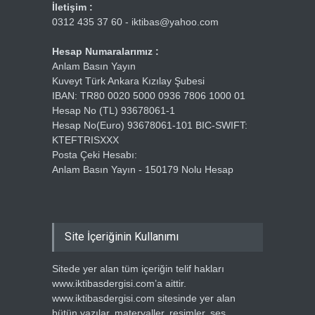
İletişim :
0312 435 37 60 - iktibas@yahoo.com
Hesap Numaralarımız :
Anlam Basın Yayın
Kuveyt Türk Ankara Kızılay Şubesi
IBAN: TR80 0020 5000 0936 7806 1000 01
Hesap No (TL) 93678061-1
Hesap No(Euro) 93678061-101 BIC-SWIFT:
KTEFTRISXXX
Posta Çeki Hesabı:
Anlam Basın Yayın - 150179 Nolu Hesap
Site İçeriğinin Kullanımı
Sitede yer alan tüm içeriğin telif hakları
www.iktibasdergisi.com’a aittir.
www.iktibasdergisi.com sitesinde yer alan
bütün yazılar, materyaller, resimler, ses