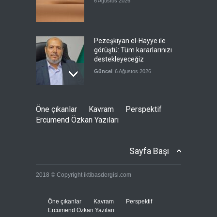
6 Ağustos 2026
Pezeşkiyan el-Hayye ile
görüştü: Tüm kararlarınızı
destekleyeceğiz
Güncel
6 Ağustos 2026
İsrail şirketi Volkswagen
Öne çıkanlar
Kavram
Perspektif
fabrikasında silah üretecek
Ercümend Özkan Yazıları
Güncel
6 Ağustos 2026
Sayfa Başı
Pentagon'un Güney Kore'de
2018 © Copyright iktibasdergisi.com
gerçek mühimmatla
tatbikatı
--
6 Ağustos 2026
Öne çıkanlar
Kavram
Perspektif
Ercümend Özkan Yazıları