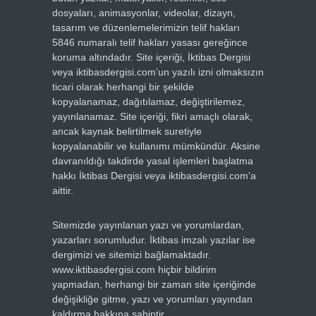
dosyaları, animasyonlar, videolar, dizayn,
tasarım ve düzenlemelerimizin telif hakları
5846 numaralı telif hakları yasası gereğince
koruma altındadır. Site içeriği, İktibas Dergisi
veya iktibasdergisi.com’un yazılı izni olmaksızın
ticari olarak herhangi bir şekilde
kopyalanamaz, dağıtılamaz, değiştirilemez,
yayınlanamaz. Site içeriği, fikri amaçlı olarak,
ancak kaynak belirtilmek suretiyle
kopyalanabilir ve kullanımı mümkündür. Aksine
davranıldığı takdirde yasal işlemleri başlatma
hakkı İktibas Dergisi veya iktibasdergisi.com’a
aittir.
Sitemizde yayınlanan yazı ve yorumlardan,
yazarları sorumludur. İktibas imzalı yazılar ise
dergimizi ve sitemizi bağlamaktadır.
www.iktibasdergisi.com hiçbir bildirim
yapmadan, herhangi bir zaman site içeriğinde
değişikliğe gitme, yazı ve yorumları yayından
kaldırma hakkına sahiptir.