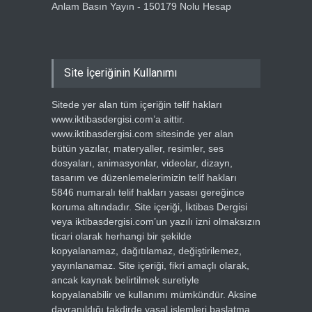
Anlam Basın Yayın - 150179 Nolu Hesap
Site İçeriğinin Kullanımı
Sitede yer alan tüm içeriğin telif hakları
www.iktibasdergisi.com’a aittir.
www.iktibasdergisi.com sitesinde yer alan
bütün yazılar, materyaller, resimler, ses
dosyaları, animasyonlar, videolar, dizayn,
tasarım ve düzenlemelerimizin telif hakları
5846 numaralı telif hakları yasası gereğince
koruma altındadır. Site içeriği, İktibas Dergisi
veya iktibasdergisi.com’un yazılı izni olmaksızın
ticari olarak herhangi bir şekilde
kopyalanamaz, dağıtılamaz, değiştirilemez,
yayınlanamaz. Site içeriği, fikri amaçlı olarak,
ancak kaynak belirtilmek suretiyle
kopyalanabilir ve kullanımı mümkündür. Aksine
davranıldığı takdirde yasal işlemleri başlatma