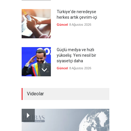
Türkiye'de neredeyse
herkes artık çevrim-içi
Güncel
8 Ağustos 2026
Güçlü medya ve hızlı
yükseliş: Yeni nesil bir
siyasetçi daha
Güncel
8 Ağustos 2026
Infantino'ya Avrupa'dan
Videolar
istifa baskısı
Güncel
8 Ağustos 2026
Kolombiya, solcu Petro'nun