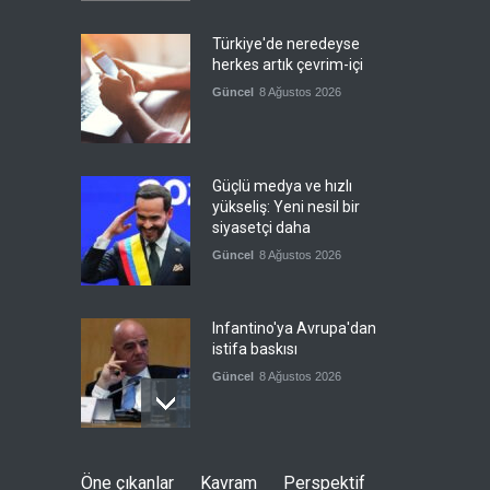
Türkiye'de neredeyse
herkes artık çevrim-içi
Güncel
8 Ağustos 2026
Güçlü medya ve hızlı
yükseliş: Yeni nesil bir
siyasetçi daha
Güncel
8 Ağustos 2026
Infantino'ya Avrupa'dan
istifa baskısı
Güncel
8 Ağustos 2026
Kolombiya, solcu Petro'nun
Öne çıkanlar
Kavram
Perspektif