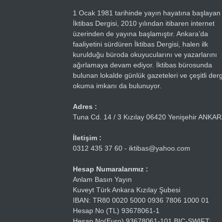
1 Ocak 1981 tarihinde yayın hayatına başlayan
İktibas Dergisi, 2010 yılından itibaren internet
üzerinden de yayına başlamıştır. Ankara’da
faaliyetini sürdüren İktibas Dergisi, halen ilk
kurulduğu büroda okuyucularını ve yazarlarını
ağırlamaya devam ediyor. İktibas bürosunda
bulunan lokalde günlük gazeteleri ve çeşitli dergi
okuma imkanı da bulunuyor.
Adres :
Tuna Cd. 14 / 3 Kızılay 06420 Yenişehir ANKA
İletişim :
0312 435 37 60 - iktibas@yahoo.com
Hesap Numaralarımız :
Anlam Basın Yayın
Kuveyt Türk Ankara Kızılay Şubesi
IBAN: TR80 0020 5000 0936 7806 1000 01
Hesap No (TL) 93678061-1
Hesap No(Euro) 93678061-101 BIC-SWIFT: