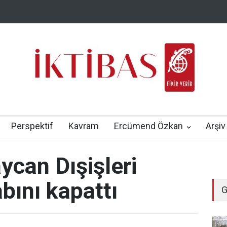
Perspektif
Kavram
Ercümend Özkan
Arşiv
ycan Dışişleri
bını kapattı
G