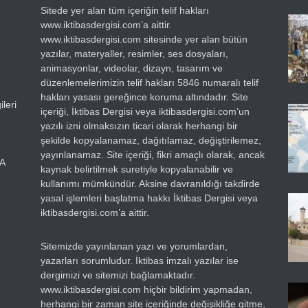
Sitede yer alan tüm içeriğin telif hakları
www.iktibasdergisi.com’a aittir.
www.iktibasdergisi.com sitesinde yer alan bütün
yazılar, materyaller, resimler, ses dosyaları,
animasyonlar, videolar, dizayn, tasarım ve
düzenlemelerimizin telif hakları 5846 numaralı telif
hakları yasası gereğince koruma altındadır. Site
leri
içeriği, İktibas Dergisi veya iktibasdergisi.com’un
yazılı izni olmaksızın ticari olarak herhangi bir
şekilde kopyalanamaz, dağıtılamaz, değiştirilemez,
yayınlanamaz. Site içeriği, fikri amaçlı olarak, ancak
RA
kaynak belirtilmek suretiyle kopyalanabilir ve
kullanımı mümkündür. Aksine davranıldığı takdirde
yasal işlemleri başlatma hakkı İktibas Dergisi veya
iktibasdergisi.com’a aittir.
Sitemizde yayınlanan yazı ve yorumlardan,
yazarları sorumludur. İktibas imzalı yazılar ise
dergimizi ve sitemizi bağlamaktadır.
www.iktibasdergisi.com hiçbir bildirim yapmadan,
herhangi bir zaman site içeriğinde değişikliğe gitme,