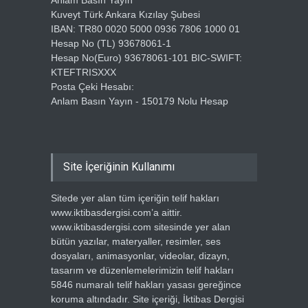
Anlam Basın Yayın
Kuveyt Türk Ankara Kızılay Şubesi
IBAN: TR80 0020 5000 0936 7806 1000 01
Hesap No (TL) 93678061-1
Hesap No(Euro) 93678061-101 BIC-SWIFT:
KTEFTRISXXX
Posta Çeki Hesabı:
Anlam Basın Yayın - 150179 Nolu Hesap
Site İçeriğinin Kullanımı
Sitede yer alan tüm içeriğin telif hakları
www.iktibasdergisi.com’a aittir.
www.iktibasdergisi.com sitesinde yer alan
bütün yazılar, materyaller, resimler, ses
dosyaları, animasyonlar, videolar, dizayn,
tasarım ve düzenlemelerimizin telif hakları
5846 numaralı telif hakları yasası gereğince
koruma altındadır. Site içeriği, İktibas Dergisi