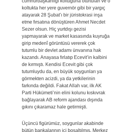
cumhurbaşkanlığı koltuğuna oturtulan ve o
koltukta her yere guvernör gibi bir yargıç
atayarak 28 Şubat’ı bir jüristokrasi inşa
etme fırsatına dönüştüren Ahmet Necdet
Sezer olsun. Hiç yurtdışı gezisi
yapmayarak ve market kasasında kuyruğa
girip medenî görüntüsü vererek çok
tutumlu bir devlet adamı ünvanına hak
kazandı. Anayasa fırlatıp Ecevit’in kalbini
de kırmıştı. Kendisi Ecevit gibi çok
tutumluydu da, en büyük soygunları ya
görmekten acizdi, ya da yetkilerinin
farkında değildi. Fakat Allah var, ilk AK
Parti Hükümeti’nin elini kolunu kıskıvrak
bağlayarak AB reform ajandası dışında
gıkını çıkaramaz hale getirmişti.
Üçüncü figürümüz, soygunlar akabinde
bütün bankalarının içi boşaltılmış, Merkez