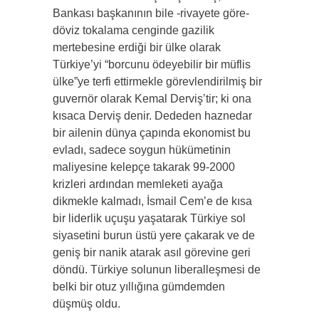
Bankası başkanının bile -rivayete göre-
döviz tokalama cenginde gazilik
mertebesine erdiği bir ülke olarak
Türkiye’yi “borcunu ödeyebilir bir müflis
ülke”ye terfi ettirmekle görevlendirilmiş bir
guvernör olarak Kemal Derviş’tir; ki ona
kısaca Derviş denir. Dededen haznedar
bir ailenin dünya çapında ekonomist bu
evladı, sadece soygun hükümetinin
maliyesine kelepçe takarak 99-2000
krizleri ardından memleketi ayağa
dikmekle kalmadı, İsmail Cem’e de kısa
bir liderlik uçuşu yaşatarak Türkiye sol
siyasetini burun üstü yere çakarak ve de
geniş bir nanik atarak asıl görevine geri
döndü. Türkiye solunun liberalleşmesi de
belki bir otuz yıllığına gümdemden
düşmüş oldu.