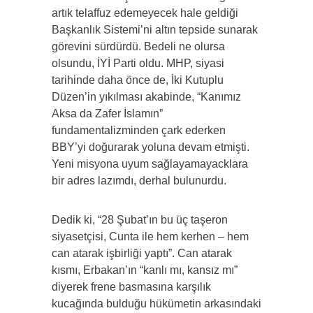
artık telaffuz edemeyecek hale geldiği
Başkanlık Sistemi’ni altın tepside sunarak
görevini sürdürdü. Bedeli ne olursa
olsundu, İYİ Parti oldu. MHP, siyasi
tarihinde daha önce de, İki Kutuplu
Düzen’in yıkılması akabinde, “Kanımız
Aksa da Zafer İslamın”
fundamentalizminden çark ederken
BBY’yi doğurarak yoluna devam etmişti.
Yeni misyona uyum sağlayamayacklara
bir adres lazımdı, derhal bulunurdu.
Dedik ki, “28 Şubat’ın bu üç taşeron
siyasetçisi, Cunta ile hem kerhen – hem
can atarak işbirliği yaptı”. Can atarak
kısmı, Erbakan’ın “kanlı mı, kansız mı”
diyerek frene basmasına karşılık
kucağında bulduğu hükümetin arkasındaki