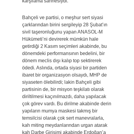
karşılama sahnesiydi.
Bahçeli ve partisi, o meşhur sert siyasi
çarklarından birini sergileyip 28 Şubat’ın
sivil taşeronluğunu yapan ANASOL-M
Hükümeti’ni devirerek mümkün hale
getirdiği 2 Kasım seçimleri akabinde, bu
dönemdeki performansının bedelini, bir
dönem meclis dışı kalıp top sektirerek
ödedi. Aslında, ortada siyasi bir partiden
ibaret bir organizasyon olsaydı, MHP de
siyaseten ölebilirdi; lakin Bahçeli gibi
partisinin de, bir misyon teşkilatı olarak
diriltilmesi kaçınılmazdı, daha yapılacak
çok görev vardı. Bu dirilme akabinde derin
yapıların mumya maskesi takmış bir
temsilcisi olarak çok sert manevralarla,
kah miting meydanlarından urgan atarak
kah Darbe Girişimi akabinde Erdoğan’a