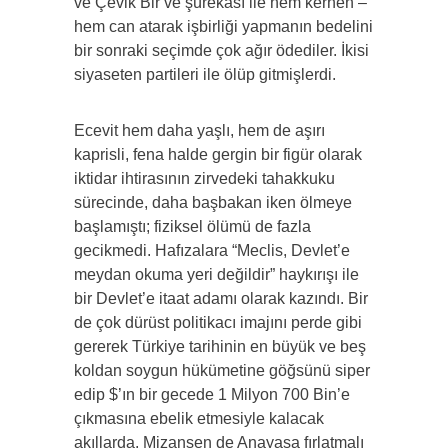
ve Çevik Bir ve şürekâsı ile hem kerhen –
hem can atarak işbirliği yapmanın bedelini
bir sonraki seçimde çok ağır ödediler. İkisi
siyaseten partileri ile ölüp gitmişlerdi.
Ecevit hem daha yaşlı, hem de aşırı
kaprisli, fena halde gergin bir figür olarak
iktidar ihtirasının zirvedeki tahakkuku
sürecinde, daha başbakan iken ölmeye
başlamıştı; fiziksel ölümü de fazla
gecikmedi. Hafızalara “Meclis, Devlet’e
meydan okuma yeri değildir” haykırışı ile
bir Devlet’e itaat adamı olarak kazındı. Bir
de çok dürüst politikacı imajını perde gibi
gererek Türkiye tarihinin en büyük ve beş
koldan soygun hükümetine göğsünü siper
edip $’ın bir gecede 1 Milyon 700 Bin’e
çıkmasına ebelik etmesiyle kalacak
akıllarda. Mizansen de Anayasa fırlatmalı