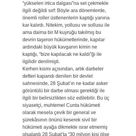
“yükselen irtica dalgası”na set çekmekle
ilgili değildi sırf: Böyle ara dönemlerde,
önemli roller üstlenenlerin kaptığı yanına
kar kalırdı. Nitekim, yollusu ve sollusu ile
ama daima bir M kuyruğu takılmış bu
devrin taşeron hükümetlerinde, kapılar
ardındaki büyük kavganın kimin ne
kaptığı, “bize kapılacak ne kaldı”ğı ile
ilgilidir denilmişti.
Kerhen kısmı açısından, artık darbeler
defteri kapandı denilen bir devlet
sahnesinde, 28 Şubat’ın ne kadar asker
görüntülü bir darbe olması gerektiği ile
ilgili bir belirsizlikten söz edilebilir. Bu üç
siyasetçi, muhtemel Cunta hükümeti
olarak mesela çevik bir general ve
şürekâsının önünü keserek sivil bir
hükümeti ayağa dikmekte ısrar etmemiş
olsalardı 28 Şubat’ta “30 milyon kişi ölse