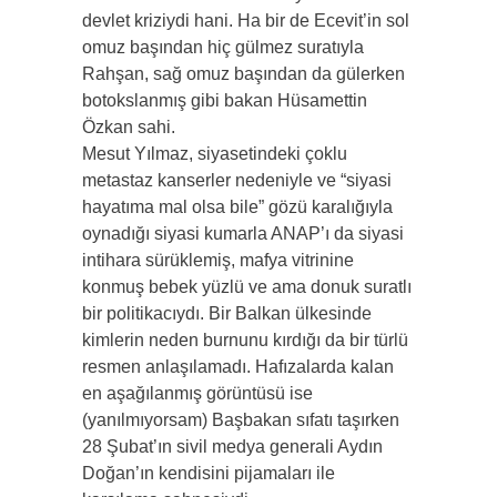
devlet kriziydi hani. Ha bir de Ecevit’in sol
omuz başından hiç gülmez suratıyla
Rahşan, sağ omuz başından da gülerken
botokslanmış gibi bakan Hüsamettin
Özkan sahi.
Mesut Yılmaz, siyasetindeki çoklu
metastaz kanserler nedeniyle ve “siyasi
hayatıma mal olsa bile” gözü karalığıyla
oynadığı siyasi kumarla ANAP’ı da siyasi
intihara sürüklemiş, mafya vitrinine
konmuş bebek yüzlü ve ama donuk suratlı
bir politikacıydı. Bir Balkan ülkesinde
kimlerin neden burnunu kırdığı da bir türlü
resmen anlaşılamadı. Hafızalarda kalan
en aşağılanmış görüntüsü ise
(yanılmıyorsam) Başbakan sıfatı taşırken
28 Şubat’ın sivil medya generali Aydın
Doğan’ın kendisini pijamaları ile