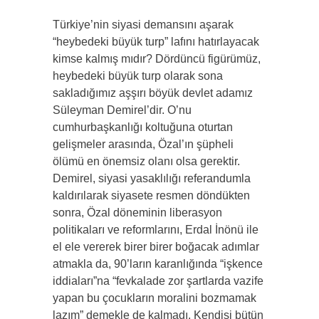
Türkiye’nin siyasi demansını aşarak
“heybedeki büyük turp” lafını hatırlayacak
kimse kalmış mıdır? Dördüncü figürümüz,
heybedeki büyük turp olarak sona
sakladığımız aşşırı böyük devlet adamız
Süleyman Demirel’dir. O’nu
cumhurbaşkanlığı koltuğuna oturtan
gelişmeler arasında, Özal’ın şüpheli
ölümü en önemsiz olanı olsa gerektir.
Demirel, siyasi yasaklılığı referandumla
kaldırılarak siyasete resmen döndükten
sonra, Özal döneminin liberasyon
politikaları ve reformlarını, Erdal İnönü ile
el ele vererek birer birer boğacak adımlar
atmakla da, 90’ların karanlığında “işkence
iddiaları”na “fevkalade zor şartlarda vazife
yapan bu çocukların moralini bozmamak
lazım” demekle de kalmadı. Kendisi bütün