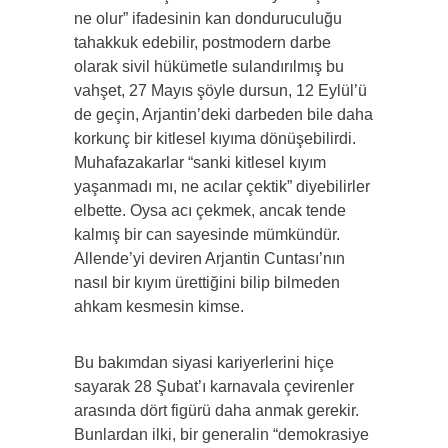
ne olur” ifadesinin kan donduruculuğu
tahakkuk edebilir, postmodern darbe
olarak sivil hükümetle sulandırılmış bu
vahşet, 27 Mayıs şöyle dursun, 12 Eylül’ü
de geçin, Arjantin’deki darbeden bile daha
korkunç bir kitlesel kıyıma dönüşebilirdi.
Muhafazakarlar “sanki kitlesel kıyım
yaşanmadı mı, ne acılar çektik” diyebilirler
elbette. Oysa acı çekmek, ancak tende
kalmış bir can sayesinde mümkündür.
Allende’yi deviren Arjantin Cuntası’nın
nasıl bir kıyım ürettiğini bilip bilmeden
ahkam kesmesin kimse.
Bu bakımdan siyasi kariyerlerini hiçe
sayarak 28 Şubat’ı karnavala çevirenler
arasında dört figürü daha anmak gerekir.
Bunlardan ilki, bir generalin “demokrasiye